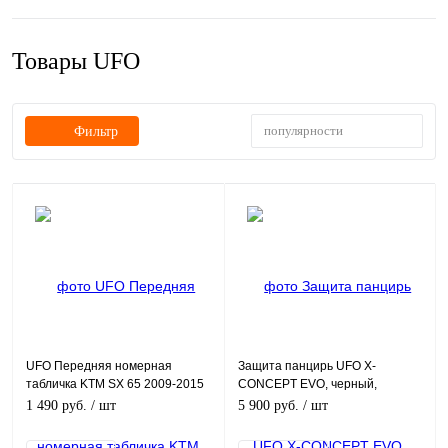
Товары UFO
популярности
Фильтр
UFO Передняя номерная
Защита панцирь UFO X-
табличка KTM SX 65 2009-2015
CONCEPT EVO, черный,
PT02386#K
1 490 руб.
/ шт
5 900 руб.
/ шт