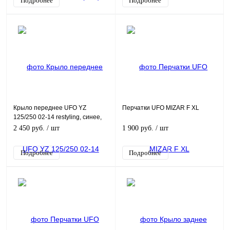
Подробнее
Подробнее
Крыло переднее UFO YZ
Перчатки UFO MIZAR F XL
125/250 02-14 restyling, синее,
YA04833#08
2 450 руб.
/ шт
1 900 руб.
/ шт
Подробнее
Подробнее