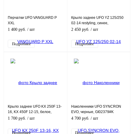
Перчатки UFO VANGUARD P
Крыло заднее UFO YZ 125/250
XXL
02-14 restyling, синее,
YA04836#08
1 400 руб.
/ шт
2 450 руб.
/ шт
Подробнее
Подробнее
Крыло заднее UFO KX 250F 13-
Наколенники UFO SYNCRON
16, KX 450F 12-15, белое,
EVO, черные, GI02379#K
KA04721#047
1 700 руб.
/ шт
4 700 руб.
/ шт
Подробнее
Подробнее