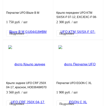
Перчатки UFO Blaze B M
Крыло переднее UFO KTM
SX/SX-F 07-12, EXC/EXC-F 08-
13, оранжевое
1 750 руб.
/ шт
2 300 руб.
/ шт
Подробнее
Подробнее
Крыло заднее UFO CRF 250X
Перчатки UFO EGON C XL
04-17, красное, HO03648#070
3 560 руб.
/ шт
1 900 руб.
/ шт
Подробнее
Подробнее