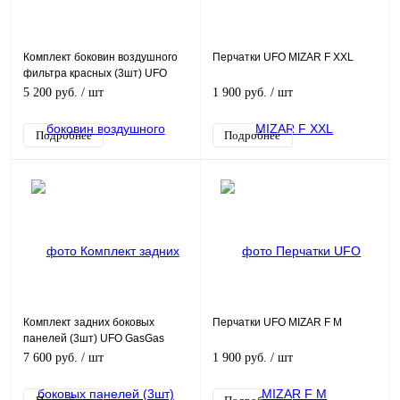
Комплект боковин воздушного
Перчатки UFO MIZAR F XXL
фильтра красных (3шт) UFO
GasGas EC/MC 125/450 21->
5 200 руб.
/ шт
1 900 руб.
/ шт
Подробнее
Подробнее
Комплект задних боковых
Перчатки UFO MIZAR F M
панелей (3шт) UFO GasGas
EC/MC 125/450 21-> Белый
7 600 руб.
/ шт
1 900 руб.
/ шт