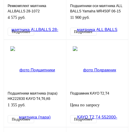
Ремкомплект маятника
Подшипники оси маятника ALL
ALLBALLS 28-1072
BALLS Yamaha WR450F 06-15
YZ250 06-16 YZ250F 06-13 (28-
4 575 руб.
11 900 руб.
1158)
Подробнее
Подробнее
Подшипники маятника (пара)
Подрамник KAYO T2,T4
HK222830 KAYO T4,T6,К6
1 355 руб.
Цена по запросу
Подробнее
Подробнее