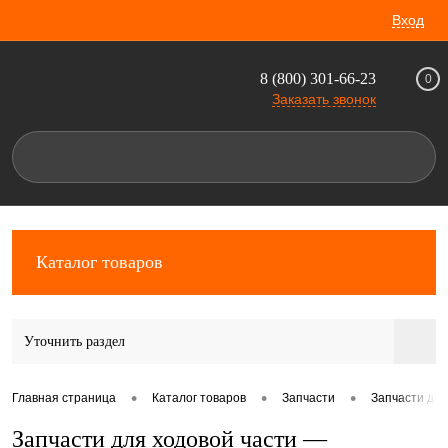
Вход
8 (800) 301-66-23
0
Заказать звонок
Каталог товаров
Уточнить раздел
•
•
•
Главная страница
Каталог товаров
Запчасти
Запчасти для
Запчасти для ходовой части —