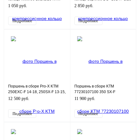
625/640/990
KTM 625/640/990
1 050 руб.
2 850 руб.
Подробнее
Подробнее
Поршень в сборе Pro-X KTM
Поршень в сборе KTM
250EXC-F 14-18, 250SX-F 13-15,
77230107100 350 SX-F
Husqvarna FE250 14-18 d-
12 500 руб.
11 900 руб.
77,97мм (01.6333.B)
Подробнее
Подробнее