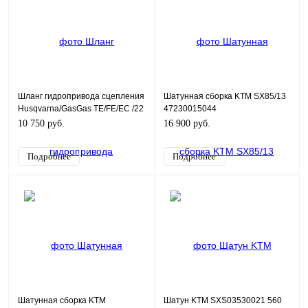
Шланг гидропривода сцепления
Шатунная сборка KTM SX85/13
Husqvarna/GasGas TE/FE/EC /22
47230015044
A54032063000
10 750 руб.
16 900 руб.
Подробнее
Подробнее
Шатунная сборка KTM
Шатун KTM SXS03530021 560