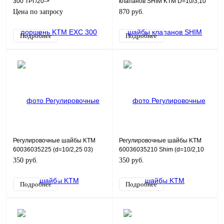
300 TPI /20->
клапанов SHIM KTM D=10/3,10
Цена по запросу
870 руб.
Подробнее
Подробнее
Регулировочные шайбы KTM
Регулировочные шайбы KTM
60036035225 (d=10/2,25 03)
60036035210 Shim (d=10/2,10
03)
350 руб.
350 руб.
Подробнее
Подробнее