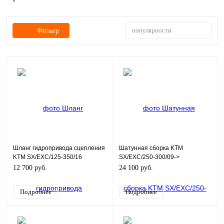
популярности
Фильтр
Шланг гидропривода сцепления
Шатунная сборка KTM
KTM SX/EXC/125-350/16
SX/EXC/250-300/09->
79232063000
12 700 руб.
24 100 руб.
Подробнее
Подробнее