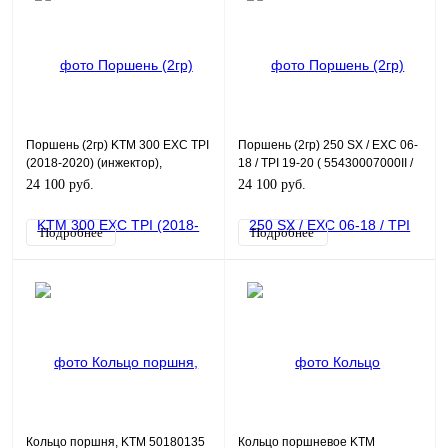
Поршень (2гр) KTM 300 EXC TPI
Поршень (2гр) 250 SX / EXC 06-
(2018-2020) (инжектор),
18 / TPI 19-20 ( 55430007000II /
Husqvarna TE300i (2018-2020)
54830007300II / 54830007200II )
24 100 руб.
24 100 руб.
(инжектор)
Подробнее
Подробнее
Кольцо поршня, KTM 50180135
Кольцо поршневое KTM