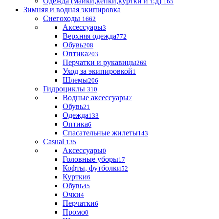
Одежда (майки,кепки,куртки и т.д)
165
Зимняя и водная экипировка
Снегоходы
1662
Аксессуары
3
Верхняя одежда
772
Обувь
208
Оптика
203
Перчатки и рукавицы
269
Уход за экипировкой
1
Шлемы
206
Гидроциклы
310
Водные аксессуары
7
Обувь
21
Одежда
133
Оптика
6
Спасательные жилеты
143
Casual
135
Аксессуары
0
Головные уборы
17
Кофты, футболки
52
Куртки
6
Обувь
45
Очки
4
Перчатки
6
Промо
0