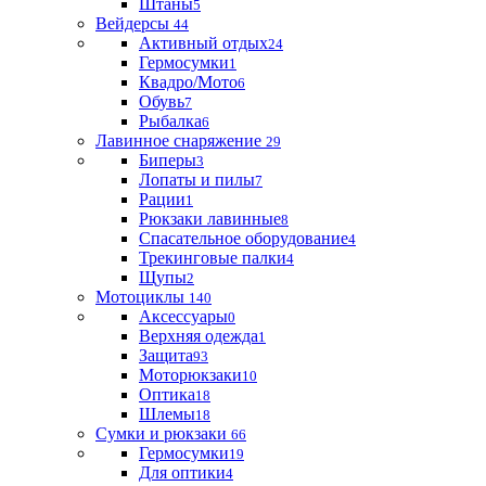
Штаны
5
Вейдерсы
44
Активный отдых
24
Гермосумки
1
Квадро/Мото
6
Обувь
7
Рыбалка
6
Лавинное снаряжение
29
Биперы
3
Лопаты и пилы
7
Рации
1
Рюкзаки лавинные
8
Спасательное оборудование
4
Трекинговые палки
4
Щупы
2
Мотоциклы
140
Аксессуары
0
Верхняя одежда
1
Защита
93
Моторюкзаки
10
Оптика
18
Шлемы
18
Сумки и рюкзаки
66
Гермосумки
19
Для оптики
4