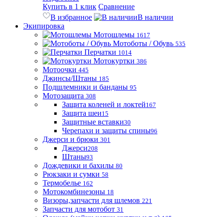
Купить в 1 клик
Сравнение
В избранное
В наличии
Экипировка
Мотошлемы
1617
Мотоботы / Обувь
535
Перчатки
1014
Мотокуртки
386
Мотоочки
445
Джинсы/Штаны
185
Подшлемники и банданы
95
Мотозащита
308
Защита коленей и локтей
167
Защита шеи
15
Защитные вставки
30
Черепахи и защиты спины
96
Джерси и брюки
301
Джерси
208
Штаны
93
Дождевики и бахилы
80
Рюкзаки и сумки
58
Термобелье
162
Мотокомбинезоны
18
Визоры,запчасти для шлемов
221
Запчасти для мотобот
31