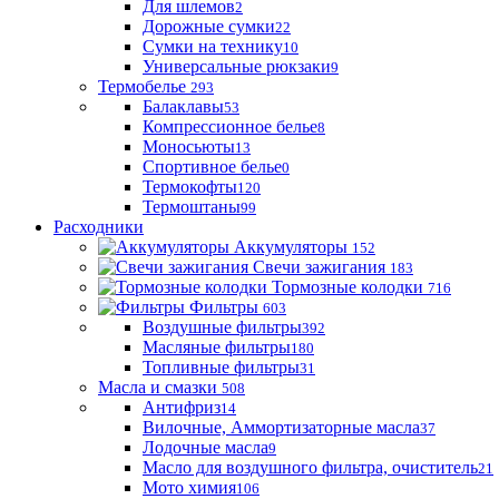
Для шлемов
2
Дорожные сумки
22
Сумки на технику
10
Универсальные рюкзаки
9
Термобелье
293
Балаклавы
53
Компрессионное белье
8
Моносьюты
13
Спортивное белье
0
Термокофты
120
Термоштаны
99
Расходники
Аккумуляторы
152
Свечи зажигания
183
Тормозные колодки
716
Фильтры
603
Воздушные фильтры
392
Масляные фильтры
180
Топливные фильтры
31
Масла и смазки
508
Антифриз
14
Вилочные, Аммортизаторные масла
37
Лодочные масла
9
Масло для воздушного фильтра, очиститель
21
Мото химия
106