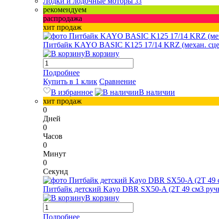
Лодки и лодочные моторы
33
рекомендуем
распродажа
хит продаж
Питбайк KAYO BASIC K125 17/14 KRZ (механ. сцепл.
В корзину
Подробнее
Купить в 1 клик
Сравнение
В избранное
В наличии
хит продаж
0
Дней
0
Часов
0
Минут
0
Секунд
Питбайк детский Kayo DBR SX50-A (2T 49 см3 ручн
В корзину
Подробнее