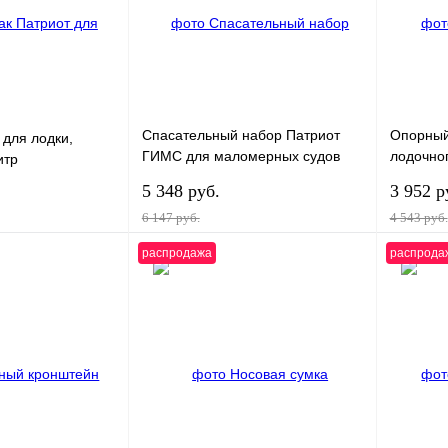
Спасательный набор Патриот
Опорный
 для лодки,
ГИМС для маломерных судов
лодочно
итр
(переносной)
до 50 л.с
5 348 руб.
3 952 р
6 147 руб.
4 543 руб.
распродажа
распрода
В корзину
В корзину
К
Купить в 1 клик
К
Купить в
сравнению
сравнению
В
В избранное
В
В избра
наличии
наличии