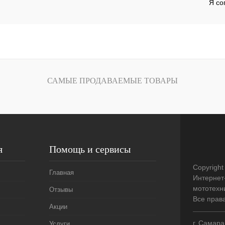
Я со
наличии
наличии
САМЫЕ ПРОДАВАЕМЫЕ ТОВАРЫ
я
Помощь и сервисы
Copyright
Главная
Интернет
мототехни
Отзывы
Все прав
Акции
г. Самара
Услуги