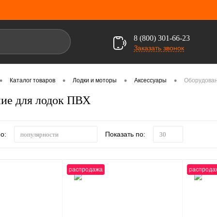
8 (800) 301-66-23
Заказать звонок
•
•
•
•
Каталог товаров
Лодки и моторы
Аксессуары
Оборудован
ие для лодок ПВХ
о:
Показать по:
популярности
30
распродажа
распрода