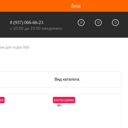
Вход
8 (937) 066-66-23
0
0
0
с 10:00 до 19:00 ежедневно
ие для лодок ПВХ
Вид каталога:
жа
распродажа