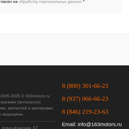
гласен на
обработку персональных данных.
*
наличии
наличии
8 (800) 301-66-23
 2005-2025 © 163motors.ru
8 (937) 066-66-23
-магазин (мотосалон)
ки, запчастей и экипировки.
8 (846) 219-23-63
а защищены.
Email:
info@163motors.ru
, Алма-Атинская, 57