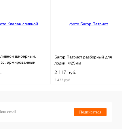
 1 клик
К
Купить в 1 клик
К
сравнению
сравнению
нное
В
В избранное
В
наличии
наличии
сливной шиберный,
Багор Патриот разборный для
stic, армированный
лодки, Ф25мм
д, ПВХ, черный под
.
2 117 руб.
24 мм
2 433 руб.
В корзину
В корзину
 1 клик
К
Купить в 1 клик
К
Подписаться
сравнению
сравнению
нное
В
В избранное
В