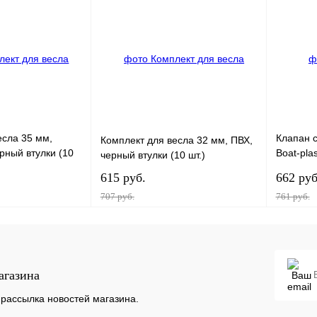
К
Купить в 1 клик
К
Купить в
сравнению
сравнению
В
В избранное
В
В избра
наличии
наличии
есла 35 мм,
Клапан 
Комплект для весла 32 мм, ПВХ,
ерный втулки (10
Boat-pla
черный втулки (10 шт.)
полиами
615 руб.
662 руб
транец 
707 руб.
761 руб.
В корзину
В корзину
агазина
К
Купить в 1 клик
К
Купить в
сравнению
сравнению
рассылка новостей магазина.
В
В избранное
В
В избра