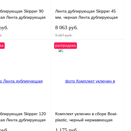
ублирующая Skipper 90
Лента дублирующая Skipper 45
ная Лента дублирующая
мм, черная Лента дублирующая
90 мм, черная, рулон
Skipper 45 мм, черная, рулон
руб.
8 063 руб.
100м
б.
9 267 руб.
жа
распродажа
В корзину
В корзину
 1 клик
К
Купить в 1 клик
К
сравнению
сравнению
нное
В
В избранное
В
наличии
наличии
ублирующая Skipper 120
Комплект уключин в сборе Boat-
ная Лента дублирующая
plastic, черный нержавеющая
120 мм, черная, рулон
сталь, основание 208x92 мм, (2
руб.
1 175 руб.