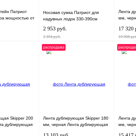
тейн Патриот
Лента д
Носовая сумка Патриот для
ра мощностью от
мм, чер
надувных лодок 330-390см
Skipper 
2 953 руб.
17 320 
100м
3 394 руб.
19 908 ру
распродажа
распрода
В корзину
В корзину
К
Купить в 1 клик
К
Купить в
сравнению
сравнению
В
В избранное
В
В избра
наличии
наличии
щая Skipper 200
Лента дублирующая Skipper 180
Лента д
нта дублирующая
мм, черная Лента дублирующая
мм, чер
 черная, рулон
Skipper 180 мм, черная, рулон
Skipper 
13 103 руб.
15 417 