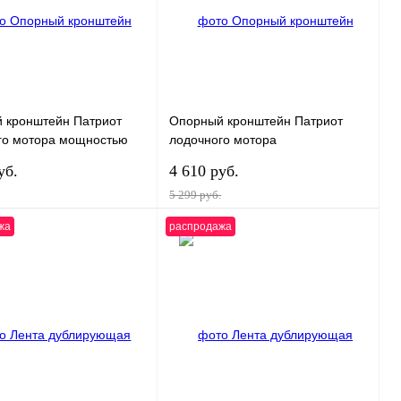
 кронштейн Патриот
Опорный кронштейн Патриот
го мотора мощностью
лодочного мотора
.
быстросъемный от 50 до 300 л.с.
уб.
4 610 руб.
5 299 руб.
жа
распродажа
В корзину
В корзину
 1 клик
К
Купить в 1 клик
К
сравнению
сравнению
нное
В
В избранное
В
наличии
наличии