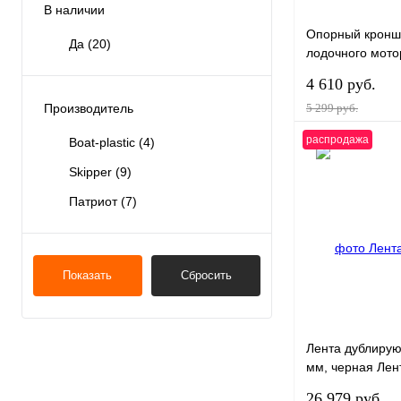
В наличии
Опорный кронш
Да
(20)
лодочного мото
50-300 л.с.
4 610 руб.
Производитель
5 299 руб.
распродажа
Boat-plastic
(4)
Skipper
(9)
Патриот
(7)
Купить в 1 клик
В избранное
Показать
Сбросить
Лента дублирую
мм, черная Ле
Skipper 200 мм,
26 979 руб.