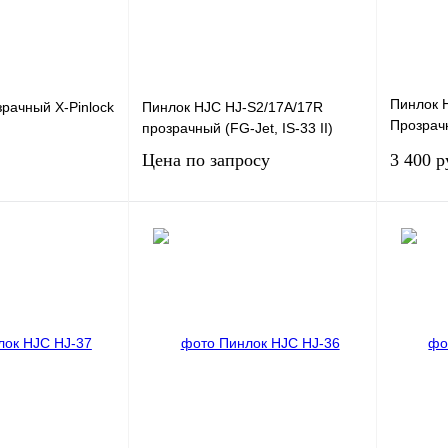
Пинлок 
зрачный X-Pinlock
Пинлок HJC HJ-S2/17A/17R
Прозрачн
прозрачный (FG-Jet, IS-33 II)
XL-XXL)
Цена по запросу
3 400 р
В корзину
Запросить цену
К сравнению
Купить в 1 клик
К сравнению
Купить в
В
В избранное
В
В изб
наличии
наличии