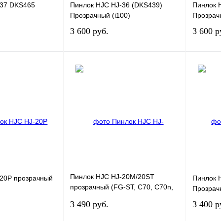
-37 DKS465
Пинлок HJC HJ-36 (DKS439)
Пинлок 
Прозрачный (i100)
Прозрач
3 600 руб.
3 600 р
В корзину
В корзину
К сравнению
Купить в 1 клик
К сравнению
Купить в
В
В избранное
В
В изб
наличии
наличии
Пинлок HJC HJ-20M/20ST
-20Р прозрачный
Пинлок 
прозрачный (FG-ST, C70, C70n,
)
Прозрач
IS-17)
3 490 руб.
3 400 р