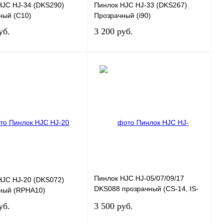
HJC HJ-34 (DKS290)
Пинлок HJC HJ-33 (DKS267)
ный (C10)
Прозрачный (i90)
уб.
3 200 руб.
В корзину
В корзину
 1 клик
К сравнению
Купить в 1 клик
К сравнению
ранное
В
В избранное
В
наличии
наличии
Пинлок HJC HJ-05/07/09/17
HJC HJ-20 (DKS072)
DKS088 прозрачный (CS-14, IS-
ный (RPHA10)
MAX BT, FG-15, C90, C91, CL-SP,
уб.
3 500 руб.
CL-ST 2)