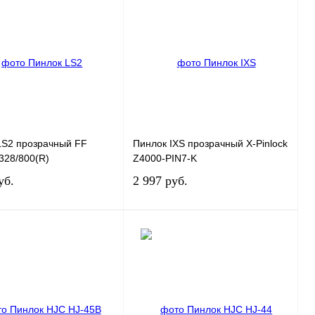
LS2 прозрачный FF
Пинлок IXS прозрачный X-Pinlock
328/800(R)
Z4000-PIN7-K
уб.
2 997 руб.
В корзину
В корзину
 1 клик
К сравнению
Купить в 1 клик
К сравнению
ранное
В
В избранное
В
наличии
наличии