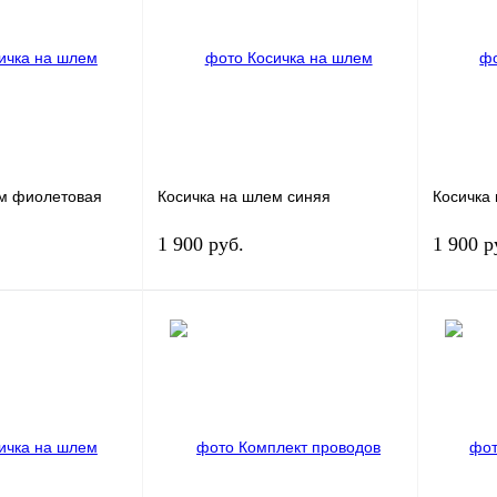
К сравнению
Купить в 1 клик
К сравнению
Купить в
В
В избранное
В
В изб
наличии
наличии
ем фиолетовая
Косичка на шлем синяя
Косичка
1 900 руб.
1 900 р
В корзину
В корзину
К сравнению
Купить в 1 клик
К сравнению
Купить в
В
В избранное
В
В изб
наличии
наличии