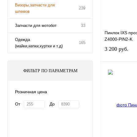
Визоры,запчасти для
239
шлемов
Запчасти для мотобот
33
Пинлок IXS про
Z4000-PIN2-K
Одежда
165
(майки,кепки,куртки и т.д)
3 200 руб.
ФИЛЬТР ПО ПАРАМЕТРАМ
Купить в 1 клик
Розничная цена
В избранное
От
До