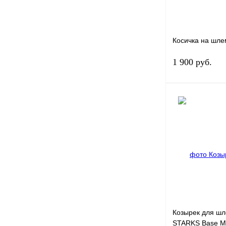
Косичка на шле
1 900 руб.
Купить в 1 клик
В избранное
Козырек для ш
STARKS Base M