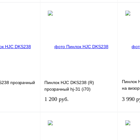
В корзину
В корзину
К сравнению
Купить в 1 клик
К сравнению
Купить в
В
В избранное
В
В изб
наличии
наличии
Пинлок 
S238 прозрачный
Пинлок HJC DKS238 (R)
на визор
прозрачный hj-31 (i70)
11,RPHA 
1 200 руб.
3 990 р
В корзину
В корзину