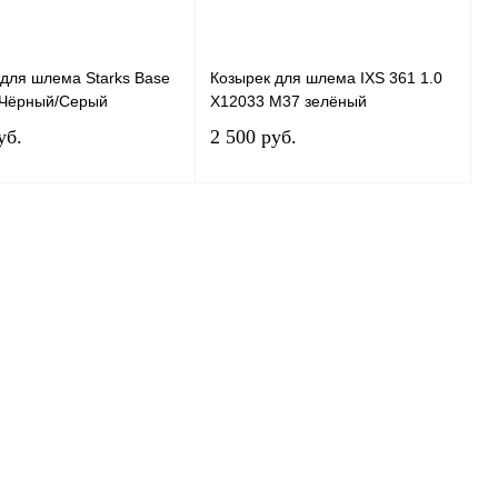
для шлема Starks Base
Козырек для шлема IXS 361 1.0
Чёрный/Серый
X12033 М37 зелёный
уб.
2 500 руб.
В корзину
В корзину
 1 клик
К сравнению
Купить в 1 клик
К сравнению
ранное
В
В избранное
В
наличии
наличии