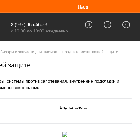
Вход
8 (937) 066-66-23
0
0
0
с 10:00 до 19:00 ежедневно
Визоры и запчасти для шлемов — продлите жизнь вашей защите
ей защите
ы, системы против запотевания, внутренние подкладки и
амены всего шлема.
Вид каталога: