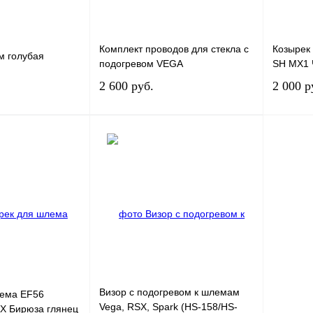
Комплект проводов для стекла с
Козырек 
м голубая
подогревом VEGA
SH MX1 
2 600 руб.
2 000 р
В корзину
В корзину
К сравнению
Купить в 1 клик
К сравнению
Купить в
В
В избранное
В
В изб
наличии
наличии
Визор с подогревом к шлемам
лема EF56
Vega, RSX, Spark (HS-158/HS-
X Бирюза глянец