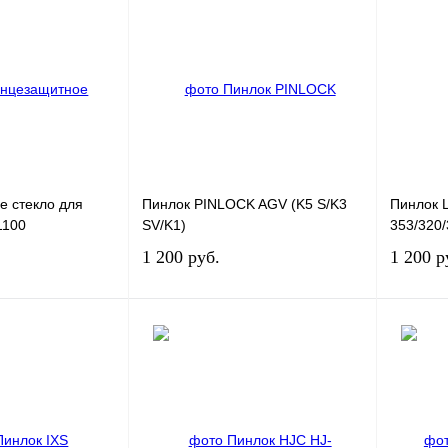
 стекло для
Пинлок PINLOCK AGV (K5 S/K3
Пинлок 
1100
SV/K1)
353/320/
1 200 руб.
1 200 р
В корзину
В корзину
К сравнению
Купить в 1 клик
К сравнению
Купить в
В
В избранное
В
В изб
наличии
наличии