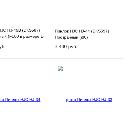
HJC HJ-45B (DKS587)
Пинлок HJC HJ-44 (DKS597)
ый (F100 в размере L-
Прозрачный (i80)
уб.
3 400 руб.
В корзину
В корзину
 1 клик
К сравнению
Купить в 1 клик
К сравнению
ранное
В
В избранное
В
наличии
наличии