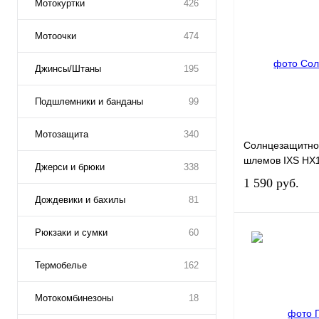
Мотокуртки
426
Мотоочки
474
Джинсы/Штаны
195
Подшлемники и банданы
99
Мотозащита
340
Солнцезащитное
шлемов IXS HX
Джерси и брюки
338
1 590 руб.
Дождевики и бахилы
81
Рюкзаки и сумки
60
Термобелье
162
Купить в 1 клик
Мотокомбинезоны
18
В избранное