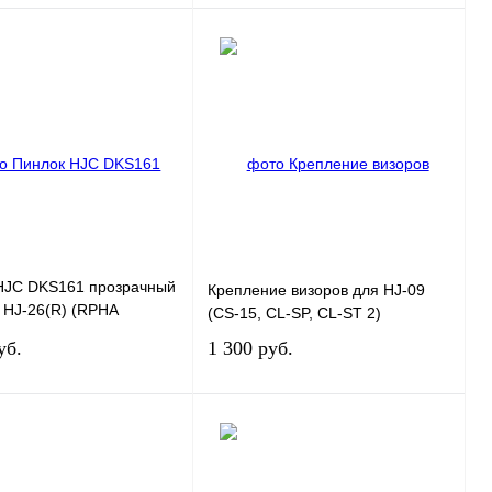
В корзину
В корзину
 1 клик
К сравнению
Купить в 1 клик
К сравнению
ранное
В
В избранное
В
наличии
наличии
HJC DKS161 прозрачный
Крепление визоров для HJ-09
 HJ-26(R) (RPHA
(CS-15, CL-SP, CL-ST 2)
11 Carbon)
уб.
1 300 руб.
В корзину
В корзину