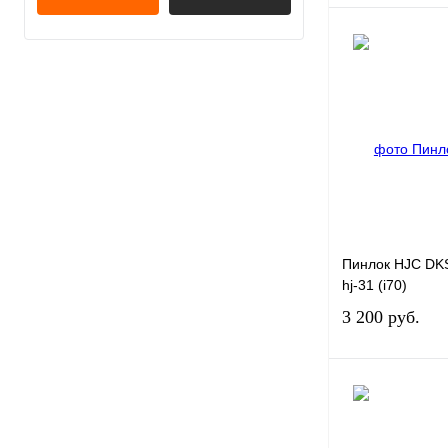
Купить в 1 клик
В избранное
Пинлок HJC DK
hj-31 (i70)
3 200 руб.