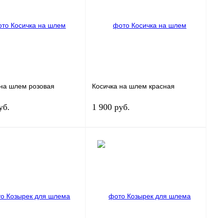
 1 клик
К сравнению
Купить в 1 клик
К сравнению
ранное
В
В избранное
В
наличии
наличии
 на шлем розовая
Косичка на шлем красная
уб.
1 900 руб.
В корзину
В корзину
 1 клик
К сравнению
Купить в 1 клик
К сравнению
ранное
В
В избранное
В
наличии
наличии