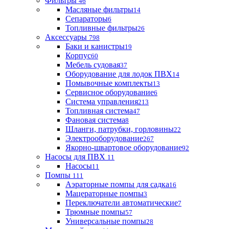
Фильтры
46
Масляные фильтры
14
Сепараторы
6
Топливные фильтры
26
Аксессуары
798
Баки и канистры
19
Корпус
60
Мебель судовая
37
Оборудование для лодок ПВХ
14
Помывочные комплекты
13
Сервисное оборудование
6
Система управления
213
Топливная система
47
Фановая система
8
Шланги, патрубки, горловины
22
Электрооборудование
267
Якорно-швартовое оборудование
92
Насосы для ПВХ
11
Насосы
11
Помпы
111
Аэраторные помпы для садка
16
Мацераторные помпы
3
Переключатели автоматические
7
Трюмные помпы
57
Универсальные помпы
28