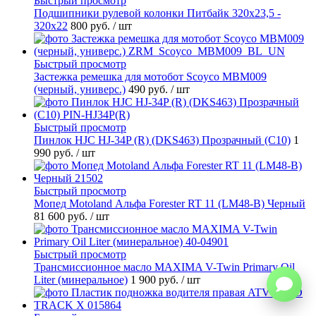
Быстрый просмотр
Подшипники рулевой колонки Питбайк 320x23,5 -
320x22
800 руб.
/ шт
Быстрый просмотр
Застежка ремешка для мотобот Scoyco MBM009
(черный, универс.)
490 руб.
/ шт
Быстрый просмотр
Пинлок HJC HJ-34P (R) (DKS463) Прозрачный (C10)
1
990 руб.
/ шт
Быстрый просмотр
Мопед Motoland Альфа Forester RT 11 (LM48-B) Черный
81 600 руб.
/ шт
Быстрый просмотр
Трансмиссионное масло MAXIMA V-Twin Primary Oil
Liter (минеральное)
1 900 руб.
/ шт