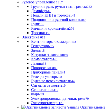
Рулевое управление
1317
Грузики руля, ручки газа, грипсы
282
Демпферы
9
Педали КПП и тормоза
143
Подшипники рулевой колонки
63
Рули
186
Рычаги и кронштейны
276
Тросики
358
Электрика
613
Вентиляторы охлаждения
5
Генераторы
35
Замки
18
Катушки зажигания
60
Коммутаторы
48
Лампы
38
Поворотники
83
Приборные панели
4
Реле регуляторы
98
Рулевые переключатели
44
Сигналы звуковые
19
Стоп-сигналы
12
Фары
39
Электропроводка, датчики, реле
79
Электростартеры
28
Оригинальные