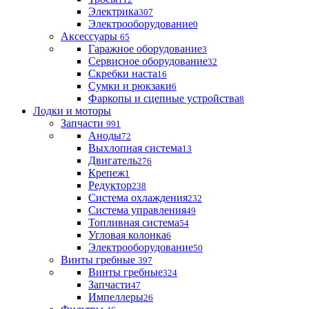
Электрика
307
Электрооборудование
0
Аксессуары
65
Гаражное оборудование
3
Сервисное оборудование
32
Скребки наста
16
Сумки и рюкзаки
6
Фаркопы и сцепные устройства
8
Лодки и моторы
Запчасти
991
Аноды
72
Выхлопная система
13
Двигатель
276
Крепеж
1
Редуктор
238
Система охлаждения
232
Система управления
49
Топливная система
54
Угловая колонка
6
Электрооборудование
50
Винты гребные
397
Винты гребные
324
Запчасти
47
Импеллеры
26