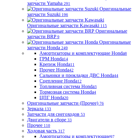
запчасти Yamaha
291
Оригинальные
запчасти Suzuki
196
Оригинальные запчасти Kawasaki
115
Оригинальные
запчасти BRP
9
Оригинальные
запчасти Honda
249
Амортизаторы и комплектующие Honda
8
ГРМ Honda
14
Крепеж Honda
11
Прочее Honda
42
Сальники и прокладки ДВС Honda
44
Сцепление Honda
12
Топливная система Honda
3
Тормозная система Honda
4
ЦПГ Honda
20
Оригинальные запчасти (Прочее)
76
Зеркала
133
Запчасти для снегоходов
53
Двигатели в сборе
33
Прочее
110
Ходовая часть
317
Амортизаторы и комплектующие
97