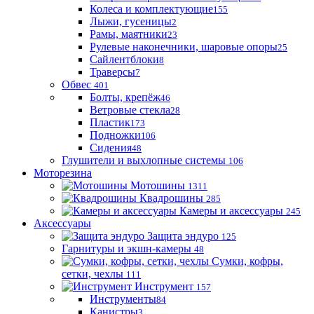
Колеса и комплектующие
155
Лыжи, гусеницы
2
Рамы, маятники
23
Рулевые наконечники, шаровые опоры
25
Сайлентблоки
8
Траверсы
7
Обвес
401
Болты, крепёж
46
Ветровые стекла
28
Пластик
173
Подножки
106
Сидения
48
Глушители и выхлопные системы
106
Моторезина
Мотошины
1311
Квадрошины
285
Камеры и аксессуары
245
Аксессуары
Защита эндуро
125
Гарнитуры и экшн-камеры
48
Сумки, кофры,
сетки, чехлы
111
Инструмент
157
Инструменты
84
Канистры
3