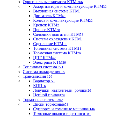
Оригинальные запчасти KTM
366
Амортизаторы и комплектующие KTM
32
Выхлопная система KTM
5
Двигатель KTM
48
Колеса и комплектующие KTM
22
Крепеж KTM
2
Прочее KTM
28
Сальники двигателя KTM
58
Система охлаждения KTM
5
Сцепление KTM
11
Топливная система KTM
11
Тормозная система KTM
26
ЦПГ KTM
42
Электрика KTM
29
Топливная система
291
Система охлаждения
15
Трансмиссия
126
Вариатор
55
КПП
16
Ловушки, натяжители, ролики
26
Цепной привод
29
Тормозная система
302
Диски тормозные
53
Суппорта и томозные машинки
146
Томозные шланги и фитинги
103