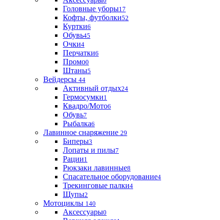
0
Головные уборы
17
Кофты, футболки
52
Куртки
6
Обувь
45
Очки
4
Перчатки
6
Промо
0
Штаны
5
Вейдерсы
44
Активный отдых
24
Гермосумки
1
Квадро/Мото
6
Обувь
7
Рыбалка
6
Лавинное снаряжение
29
Биперы
3
Лопаты и пилы
7
Рации
1
Рюкзаки лавинные
8
Спасательное оборудование
4
Трекинговые палки
4
Щупы
2
Мотоциклы
140
Аксессуары
0