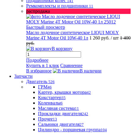
Подшипники колес
141
Ремкомплекты и подшипники
11
распродажа
Быстрый просмотр
Масло лодочное синтетическое LIQUI MOLY
Marine 4T Motor Oil 10W-40 1л
1 260 руб.
/ шт
1 400
руб.
В корзину
Подробнее
Купить в 1 клик
Сравнение
В избранное
В наличии
Запчасти
Двигатель
526
ГРМ
46
Картер, крышки мотора
42
Кикстартер
35
Коленвалы
6
Масляная система
11
Прокладки двигателя
242
Прочее
13
Сальники двигателя
27
Цилиндро - поршневая группа
104