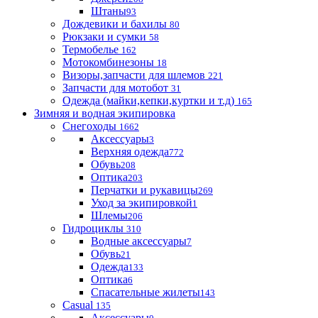
Штаны
93
Дождевики и бахилы
80
Рюкзаки и сумки
58
Термобелье
162
Мотокомбинезоны
18
Визоры,запчасти для шлемов
221
Запчасти для мотобот
31
Одежда (майки,кепки,куртки и т.д)
165
Зимняя и водная экипировка
Снегоходы
1662
Аксессуары
3
Верхняя одежда
772
Обувь
208
Оптика
203
Перчатки и рукавицы
269
Уход за экипировкой
1
Шлемы
206
Гидроциклы
310
Водные аксессуары
7
Обувь
21
Одежда
133
Оптика
6
Спасательные жилеты
143
Casual
135
Аксессуары