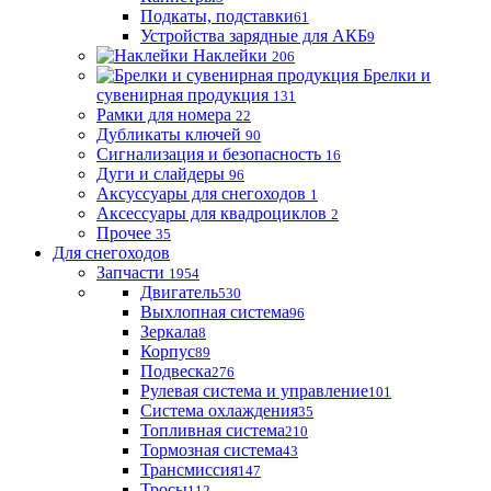
Подкаты, подставки
61
Устройства зарядные для АКБ
9
Наклейки
206
Брелки и
сувенирная продукция
131
Рамки для номера
22
Дубликаты ключей
90
Сигнализация и безопасность
16
Дуги и слайдеры
96
Аксуссуары для снегоходов
1
Аксессуары для квадроциклов
2
Прочее
35
Для снегоходов
Запчасти
1954
Двигатель
530
Выхлопная система
96
Зеркала
8
Корпус
89
Подвеска
276
Рулевая система и управление
101
Система охлаждения
35
Топливная система
210
Тормозная система
43
Трансмиссия
147
Тросы
112