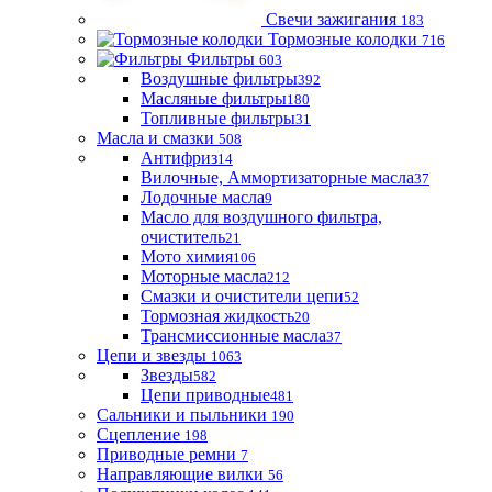
Свечи зажигания
183
Тормозные колодки
716
Фильтры
603
Воздушные фильтры
392
Масляные фильтры
180
Топливные фильтры
31
Масла и смазки
508
Антифриз
14
Вилочные, Аммортизаторные масла
37
Лодочные масла
9
Масло для воздушного фильтра,
очиститель
21
Мото химия
106
Моторные масла
212
Смазки и очистители цепи
52
Тормозная жидкость
20
Трансмиссионные масла
37
Цепи и звезды
1063
Звезды
582
Цепи приводные
481
Сальники и пыльники
190
Сцепление
198
Приводные ремни
7
Направляющие вилки
56