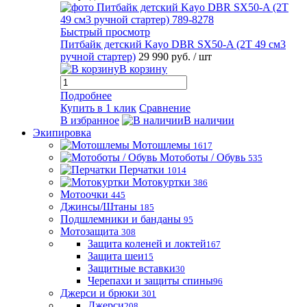
Быстрый просмотр
Питбайк детский Kayo DBR SX50-A (2T 49 см3
ручной стартер)
29 990 руб.
/ шт
В корзину
Подробнее
Купить в 1 клик
Сравнение
В избранное
В наличии
Экипировка
Мотошлемы
1617
Мотоботы / Обувь
535
Перчатки
1014
Мотокуртки
386
Мотоочки
445
Джинсы/Штаны
185
Подшлемники и банданы
95
Мотозащита
308
Защита коленей и локтей
167
Защита шеи
15
Защитные вставки
30
Черепахи и защиты спины
96
Джерси и брюки
301
Джерси
208