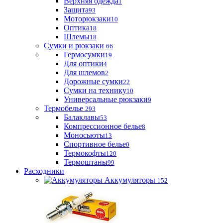
Верхняя одежда
1
Защита
93
Моторюкзаки
10
Оптика
18
Шлемы
18
Сумки и рюкзаки
66
Гермосумки
19
Для оптики
4
Для шлемов
2
Дорожные сумки
22
Сумки на технику
10
Универсальные рюкзаки
9
Термобелье
293
Балаклавы
53
Компрессионное белье
8
Моносьюты
13
Спортивное белье
0
Термокофты
120
Термоштаны
99
Расходники
Аккумуляторы
152