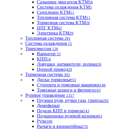
Сальники двигателя KTM
58
Система охлаждения KTM
5
Сцепление KTM
11
Топливная система KTM
11
Тормозная система KTM
26
ЦПГ KTM
42
Электрика KTM
29
Топливная система
291
Система охлаждения
15
Трансмиссия
126
Вариатор
55
КПП
16
Ловушки, натяжители, ролики
26
Цепной привод
29
Тормозная система
302
Диски тормозные
53
Суппорта и томозные машинки
146
Томозные шланги и фитинги
103
Рулевое управление
1317
Грузики руля, ручки газа, грипсы
282
Демпферы
9
Педали КПП и тормоза
143
Подшипники рулевой колонки
63
Рули
186
Рычаги и кронштейны
276