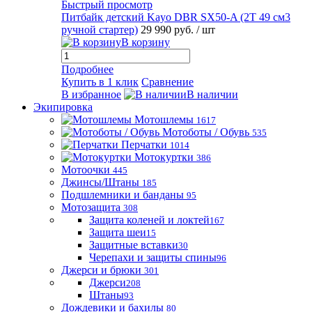
Быстрый просмотр
Питбайк детский Kayo DBR SX50-A (2T 49 см3
ручной стартер)
29 990 руб.
/ шт
В корзину
Подробнее
Купить в 1 клик
Сравнение
В избранное
В наличии
Экипировка
Мотошлемы
1617
Мотоботы / Обувь
535
Перчатки
1014
Мотокуртки
386
Мотоочки
445
Джинсы/Штаны
185
Подшлемники и банданы
95
Мотозащита
308
Защита коленей и локтей
167
Защита шеи
15
Защитные вставки
30
Черепахи и защиты спины
96
Джерси и брюки
301
Джерси
208
Штаны
93
Дождевики и бахилы
80