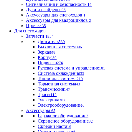
Сигнализация и безопасность
16
Дуги и слайдеры
96
Аксуссуары для снегоходов
1
Аксессуары для квадроциклов
2
Прочее
35
Для снегоходов
Запчасти
1954
Двигатель
530
Выхлопная система
96
Зеркала
8
Корпус
89
Подвеска
276
Рулевая система и управление
101
Система охлаждения
35
Топливная система
210
Тормозная система
43
Трансмиссия
147
Тросы
112
Электрика
307
Электрооборудование
0
Аксессуары
65
Гаражное оборудование
3
Сервисное оборудование
32
Скребки наста
16
Сумки и рюкзаки
6