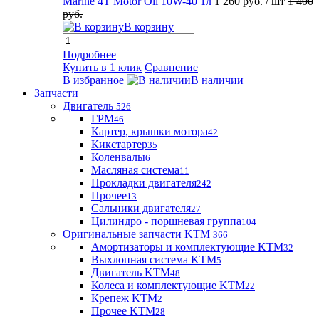
Marine 4T Motor Oil 10W-40 1л
1 260 руб.
/ шт
1 400
руб.
В корзину
Подробнее
Купить в 1 клик
Сравнение
В избранное
В наличии
Запчасти
Двигатель
526
ГРМ
46
Картер, крышки мотора
42
Кикстартер
35
Коленвалы
6
Масляная система
11
Прокладки двигателя
242
Прочее
13
Сальники двигателя
27
Цилиндро - поршневая группа
104
Оригинальные запчасти KTM
366
Амортизаторы и комплектующие KTM
32
Выхлопная система KTM
5
Двигатель KTM
48
Колеса и комплектующие KTM
22
Крепеж KTM
2
Прочее KTM
28