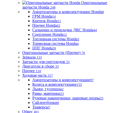
Оригинальные
запчасти Honda
249
Амортизаторы и комплектующие Honda
8
ГРМ Honda
14
Крепеж Honda
11
Прочее Honda
42
Сальники и прокладки ДВС Honda
44
Сцепление Honda
12
Топливная система Honda
3
Тормозная система Honda
4
ЦПГ Honda
20
Оригинальные запчасти (Прочее)
76
Зеркала
133
Запчасти для снегоходов
53
Двигатели в сборе
33
Прочее
110
Ходовая часть
317
Амортизаторы и комплектующие
97
Колеса и комплектующие
155
Лыжи, гусеницы
2
Рамы, маятники
23
Рулевые наконечники, шаровые опоры
25
Сайлентблоки
8
Траверсы
7
Обвес
401