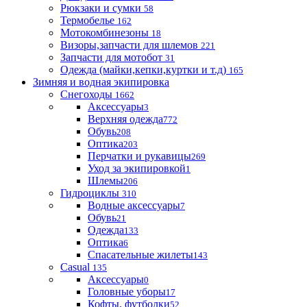
Рюкзаки и сумки
58
Термобелье
162
Мотокомбинезоны
18
Визоры,запчасти для шлемов
221
Запчасти для мотобот
31
Одежда (майки,кепки,куртки и т.д)
165
Зимняя и водная экипировка
Снегоходы
1662
Аксессуары
3
Верхняя одежда
772
Обувь
208
Оптика
203
Перчатки и рукавицы
269
Уход за экипировкой
1
Шлемы
206
Гидроциклы
310
Водные аксессуары
7
Обувь
21
Одежда
133
Оптика
6
Спасательные жилеты
143
Casual
135
Аксессуары
0
Головные уборы
17
Кофты, футболки
52