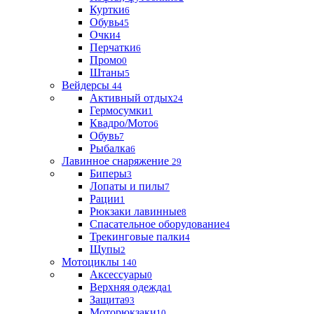
Куртки
6
Обувь
45
Очки
4
Перчатки
6
Промо
0
Штаны
5
Вейдерсы
44
Активный отдых
24
Гермосумки
1
Квадро/Мото
6
Обувь
7
Рыбалка
6
Лавинное снаряжение
29
Биперы
3
Лопаты и пилы
7
Рации
1
Рюкзаки лавинные
8
Спасательное оборудование
4
Трекинговые палки
4
Щупы
2
Мотоциклы
140
Аксессуары
0
Верхняя одежда
1
Защита
93
Моторюкзаки
10