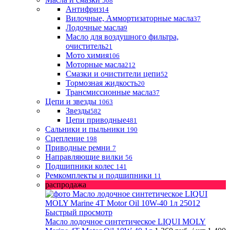
508
Антифриз
14
Вилочные, Аммортизаторные масла
37
Лодочные масла
9
Масло для воздушного фильтра,
очиститель
21
Мото химия
106
Моторные масла
212
Смазки и очистители цепи
52
Тормозная жидкость
20
Трансмиссионные масла
37
Цепи и звезды
1063
Звезды
582
Цепи приводные
481
Сальники и пыльники
190
Сцепление
198
Приводные ремни
7
Направляющие вилки
56
Подшипники колес
141
Ремкомплекты и подшипники
11
распродажа
Быстрый просмотр
Масло лодочное синтетическое LIQUI MOLY