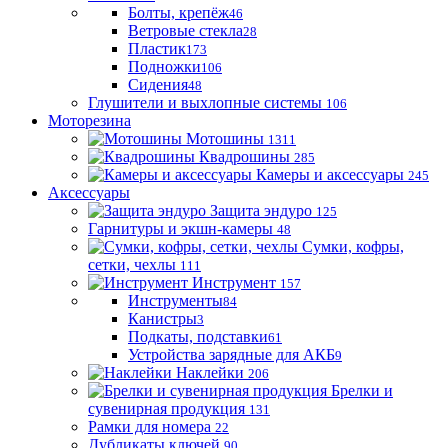
Болты, крепёж
46
Ветровые стекла
28
Пластик
173
Подножки
106
Сидения
48
Глушители и выхлопные системы
106
Моторезина
Мотошины
1311
Квадрошины
285
Камеры и аксессуары
245
Аксессуары
Защита эндуро
125
Гарнитуры и экшн-камеры
48
Сумки, кофры,
сетки, чехлы
111
Инструмент
157
Инструменты
84
Канистры
3
Подкаты, подставки
61
Устройства зарядные для АКБ
9
Наклейки
206
Брелки и
сувенирная продукция
131
Рамки для номера
22
Дубликаты ключей
90