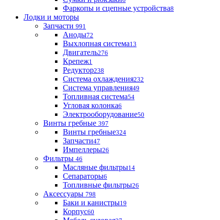
Фаркопы и сцепные устройства
8
Лодки и моторы
Запчасти
991
Аноды
72
Выхлопная система
13
Двигатель
276
Крепеж
1
Редуктор
238
Система охлаждения
232
Система управления
49
Топливная система
54
Угловая колонка
6
Электрооборудование
50
Винты гребные
397
Винты гребные
324
Запчасти
47
Импеллеры
26
Фильтры
46
Масляные фильтры
14
Сепараторы
6
Топливные фильтры
26
Аксессуары
798
Баки и канистры
19
Корпус
60