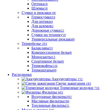
Оптика
18
Шлемы
18
Сумки и рюкзаки
66
Гермосумки
19
Для оптики
4
Для шлемов
2
Дорожные сумки
22
Сумки на технику
10
Универсальные рюкзаки
9
Термобелье
293
Балаклавы
53
Компрессионное белье
8
Моносьюты
13
Спортивное белье
0
Термокофты
120
Термоштаны
99
Расходники
Аккумуляторы
152
Свечи зажигания
183
Тормозные колодки
716
Фильтры
603
Воздушные фильтры
392
Масляные фильтры
180
Топливные фильтры
31
Масла и смазки