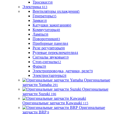
Тросики
358
Электрика
613
Вентиляторы охлаждения
5
Генераторы
35
Замки
18
Катушки зажигания
60
Коммутаторы
48
Лампы
38
Поворотники
83
Приборные панели
4
Реле регуляторы
98
Рулевые переключатели
44
Сигналы звуковые
19
Стоп-сигналы
12
Фары
39
Электропроводка, датчики, реле
79
Электростартеры
28
Оригинальные
запчасти Yamaha
291
Оригинальные
запчасти Suzuki
196
Оригинальные запчасти Kawasaki
115
Оригинальные
запчасти BRP
9