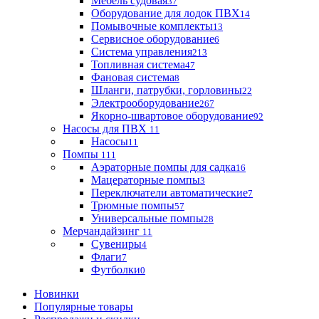
Мебель судовая
37
Оборудование для лодок ПВХ
14
Помывочные комплекты
13
Сервисное оборудование
6
Система управления
213
Топливная система
47
Фановая система
8
Шланги, патрубки, горловины
22
Электрооборудование
267
Якорно-швартовое оборудование
92
Насосы для ПВХ
11
Насосы
11
Помпы
111
Аэраторные помпы для садка
16
Мацераторные помпы
3
Переключатели автоматические
7
Трюмные помпы
57
Универсальные помпы
28
Мерчандайзинг
11
Сувениры
4
Флаги
7
Футболки
0
Новинки
Популярные товары