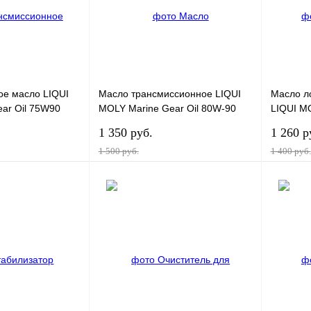
ое масло LIQUI
Масло трансмиссионное LIQUI
Масло л
ar Oil 75W90
MOLY Marine Gear Oil 80W-90
LIQUI MO
0,25л
10W-40 
1 350 руб.
1 260 р
1 500 руб.
1 400 руб.
В корзину
В корзину
К сравнению
Купить в 1 клик
К сравнению
Купить в
В
В избранное
В
В избра
наличии
наличии