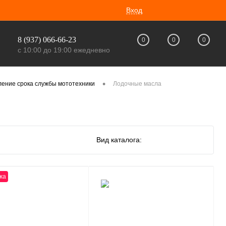
Вход
8 (937) 066-66-23
0
0
0
с 10:00 до 19:00 ежедневно
•
ление срока службы мототехники
Лодочные масла
Вид каталога:
жа