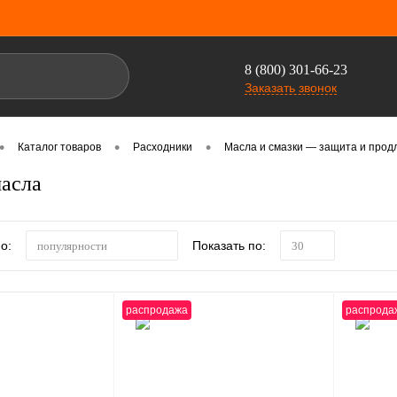
8 (800) 301-66-23
Заказать звонок
•
•
•
Каталог товаров
Расходники
Масла и смазки — защита и прод
асла
о:
Показать по:
популярности
30
распродажа
распрода