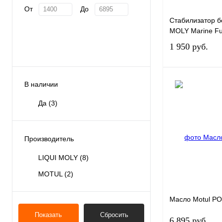
От
До
Стабилизатор б
MOLY Marine Fue
1 950 руб.
В наличии
Да
(3)
Купить в 1 клик
В избранное
Производитель
LIQUI MOLY
(8)
MOTUL
(2)
Масло Motul P
Показать
Сбросить
6 895 руб.