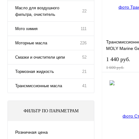
Масло для воздушного
22
фильтра, очиститель
Мото химия
111
Трансмиссионн
Моторные масла
226
MOLY Marine Ge
0,25л
Смазки и очистители цепи
52
1 440 руб.
1 600 руб.
Тормозная жидкость
21
Трансмиссионные масла
41
Купить в 1 клик
ФИЛЬТР ПО ПАРАМЕТРАМ
В избранное
Розничная цена