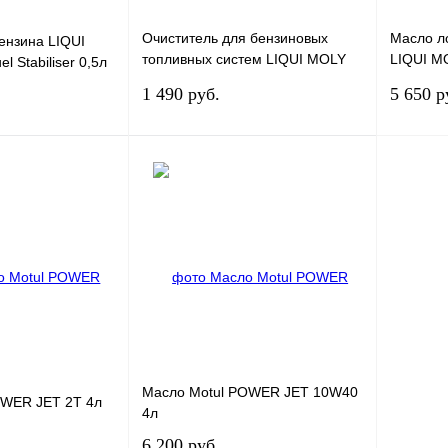
Очиститель для бензиновых
Масло л
ензина LIQUI
топливных систем LIQUI MOLY
LIQUI MO
l Stabiliser 0,5л
Marine Fuel-System-Cleaner 0,5л
10W-40 
1 490 руб.
5 650 р
Под заказ
Под заказ
К сравнению
Купить в 1 клик
К сравнению
Купить в
Под заказ
В избранное
Под заказ
В избра
Масло Motul POWER JET 10W40
OWER JET 2T 4л
4л
6 200 руб.