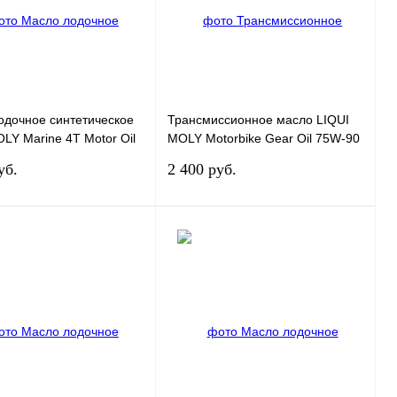
одочное синтетическое
Трансмиссионное масло LIQUI
LY Marine 4T Motor Oil
MOLY Motorbike Gear Oil 75W-90
1л
0,5л
уб.
2 400 руб.
В корзину
Под заказ
 1 клик
К сравнению
Купить в 1 клик
К сравнению
нное
В
В избранное
Под заказ
наличии