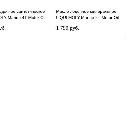
одочное синтетическое
Масло лодочное минеральное
LY Marine 4T Motor Oil
LIQUI MOLY Marine 2T Motor Oil
5л
1л
уб.
1 790 руб.
Под заказ
Под заказ
 1 клик
К сравнению
Купить в 1 клик
К сравнению
нное
Под заказ
В избранное
Под заказ