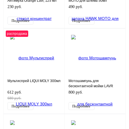
Антимуха Orange Lavr, 125 мл
MOTO для шлема 50мл
230 руб.
490 руб.
Подробнее
Подробнее
распродажа
Мультиспрей LIQUI MOLY 300мл
Мотошампунь для
бесконтактной мойки LAVR
MOTO, 1 л
612 руб.
800 руб.
680 руб.
Подробнее
Подробнее