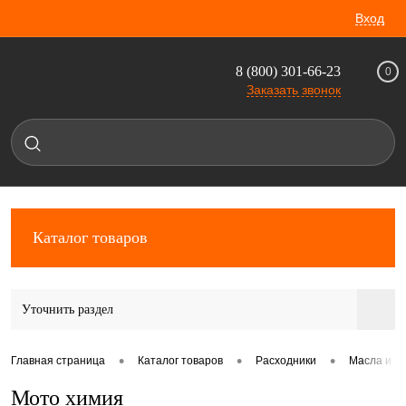
Вход
8 (800) 301-66-23
0
Заказать звонок
Каталог товаров
Уточнить раздел
•
•
•
Главная страница
Каталог товаров
Расходники
Масла и с
Мото химия