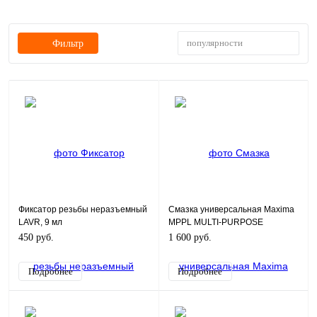
популярности
Фильтр
Фиксатор резьбы неразъемный
Смазка универсальная Maxima
LAVR, 9 мл
MPPL MULTI-PURPOSE
PENETRANT LUBE 0,4l
450 руб.
1 600 руб.
Подробнее
Подробнее