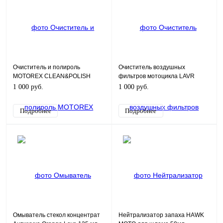
Очиститель и полироль
Очиститель воздушных
MOTOREX CLEAN&POLISH
фильтров мотоцикла LAVR
ACTIVE FOAM 500ml
MOTO, 1000 мл
1 000 руб.
1 000 руб.
Подробнее
Подробнее
Омыватель стекол концентрат
Нейтрализатор запаха HAWK