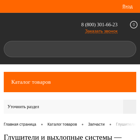
Вход
8 (800) 301-66-23
0
Заказать звонок
Каталог товаров
Уточнить раздел
•
•
•
Главная страница
Каталог товаров
Запчасти
Глушители и 
Глушители и выхлопные системы —