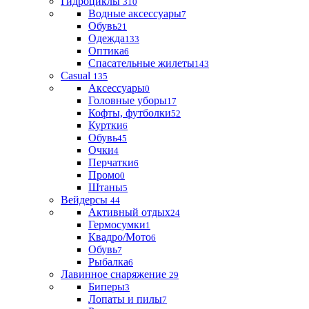
Гидроциклы
310
Водные аксессуары
7
Обувь
21
Одежда
133
Оптика
6
Спасательные жилеты
143
Casual
135
Аксессуары
0
Головные уборы
17
Кофты, футболки
52
Куртки
6
Обувь
45
Очки
4
Перчатки
6
Промо
0
Штаны
5
Вейдерсы
44
Активный отдых
24
Гермосумки
1
Квадро/Мото
6
Обувь
7
Рыбалка
6
Лавинное снаряжение
29
Биперы
3
Лопаты и пилы
7