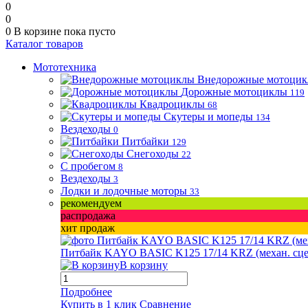
0
0
0
В корзине
пока пусто
Каталог товаров
Мототехника
Внедорожные мотоци
Дорожные мотоциклы
119
Квадроциклы
68
Скутеры и мопеды
134
Вездеходы
0
Питбайки
129
Снегоходы
22
С пробегом
8
Вездеходы
3
Лодки и лодочные моторы
33
рекомендуем
распродажа
хит продаж
Питбайк KAYO BASIC K125 17/14 KRZ (механ. сцепл.
В корзину
Подробнее
Купить в 1 клик
Сравнение