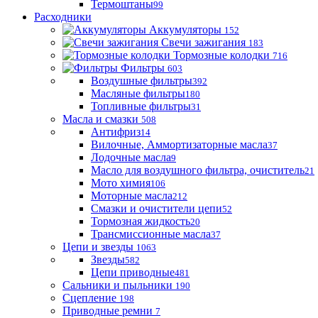
Термоштаны
99
Расходники
Аккумуляторы
152
Свечи зажигания
183
Тормозные колодки
716
Фильтры
603
Воздушные фильтры
392
Масляные фильтры
180
Топливные фильтры
31
Масла и смазки
508
Антифриз
14
Вилочные, Аммортизаторные масла
37
Лодочные масла
9
Масло для воздушного фильтра, очиститель
21
Мото химия
106
Моторные масла
212
Смазки и очистители цепи
52
Тормозная жидкость
20
Трансмиссионные масла
37
Цепи и звезды
1063
Звезды
582
Цепи приводные
481
Сальники и пыльники
190
Сцепление
198
Приводные ремни
7