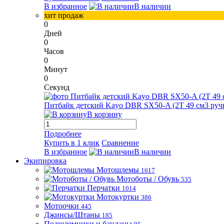
В избранное
В наличии
хит продаж
0
Дней
0
Часов
0
Минут
0
Секунд
Питбайк детский Kayo DBR SX50-A (2T 49 см3 ручн
В корзину
Подробнее
Купить в 1 клик
Сравнение
В избранное
В наличии
Экипировка
Мотошлемы
1617
Мотоботы / Обувь
535
Перчатки
1014
Мотокуртки
386
Мотоочки
445
Джинсы/Штаны
185
Подшлемники и банданы