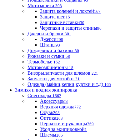
95
Мотозащита
308
Защита коленей и локтей
167
Защита шеи
15
Защитные вставки
30
Черепахи и защиты спины
96
Джерси и брюки
301
Джерси
208
Штаны
93
Дождевики и бахилы
80
Рюкзаки и сумки
58
Термобелье
162
Мотокомбинезоны
18
Визоры,запчасти для шлемов
221
Запчасти для мотобот
31
Одежда (майки,кепки,куртки и т.д)
165
Зимняя и водная экипировка
Снегоходы
1662
Аксессуары
3
Верхняя одежда
772
Обувь
208
Оптика
203
Перчатки и рукавицы
269
Уход за экипировкой
1
Шлемы
206