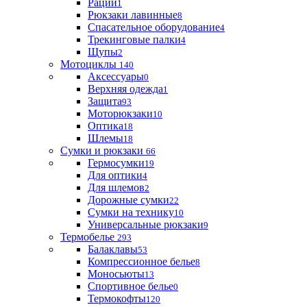
Рации
1
Рюкзаки лавинные
8
Спасательное оборудование
4
Трекинговые палки
4
Щупы
2
Мотоциклы
140
Аксессуары
0
Верхняя одежда
1
Защита
93
Моторюкзаки
10
Оптика
18
Шлемы
18
Сумки и рюкзаки
66
Гермосумки
19
Для оптики
4
Для шлемов
2
Дорожные сумки
22
Сумки на технику
10
Универсальные рюкзаки
9
Термобелье
293
Балаклавы
53
Компрессионное белье
8
Моносьюты
13
Спортивное белье
0
Термокофты
120