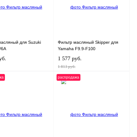
масляный для Suzuki
Фильтр масляный Skipper для
/6A
Yamaha F9.9-F100
уб.
1 577 руб.
1 813 руб.
жа
распродажа
В корзину
В корзину
 1 клик
К сравнению
Купить в 1 клик
К сравнению
нное
В
В избранное
В
наличии
наличии