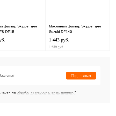
й фильтр Skipper для
Масляный фильтр Skipper для
DF8-DF15
Suzuki DF140
уб.
1 443 руб.
1 659 руб.
В корзину
В корзину
 1 клик
К сравнению
Купить в 1 клик
К сравнению
Подписаться
нное
В
В избранное
В
наличии
наличии
гласен на
обработку персональных данных.
*