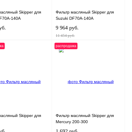
масляный Skipper для
Фильтр масляный Skipper для
DF70A-140A
Suzuki DF70A-140A
уб.
9 964 руб.
11 454 руб.
жа
распродажа
В корзину
В корзину
 1 клик
К сравнению
Купить в 1 клик
К сравнению
нное
В
В избранное
В
наличии
наличии
масляный Skipper для
Фильтр масляный Skipper для
Mercury 200-300
уб.
1 692 руб.