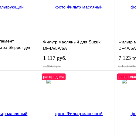
лемент
Фильтр масляный для Suzuki
Фильтр 
тра Skipper для
DF4A/5A/6A
DF4A/5A
Mercury 8/9.9 4-
1 117 руб.
7 123 р
1 284 руб.
8 188 руб.
распродажа
распрода
корзину
В корзину
К сравнению
Купить в 1 клик
К сравнению
Купить в
В
В избранное
В
В избра
наличии
наличии