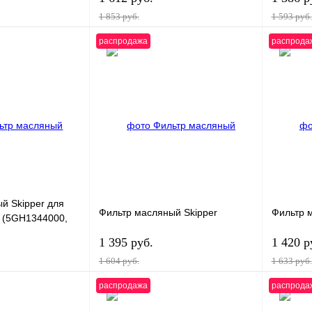
1 853 руб.
1 593 руб.
распродажа
распрода
корзину
В корзину
К сравнению
Купить в 1 клик
К сравнению
Купить в
В
В избранное
В
В избра
наличии
наличии
й Skipper для
Фильтр масляный Skipper
Фильтр 
 (5GH1344000,
1 395 руб.
1 420 р
1 604 руб.
1 633 руб.
распродажа
распрода
корзину
В корзину