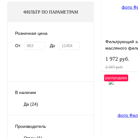
ФИЛЬТР ПО ПАРАМЕТРАМ
Розничная цена
Фильтрующий э
От
До
масляного филь
Yamaha F8/F9.9/
1 972 руб.
Stroke
2 267 руб.
распродажа
В 
В наличии
Купить в 1 клик
Да
(24)
В избранное
Производитель