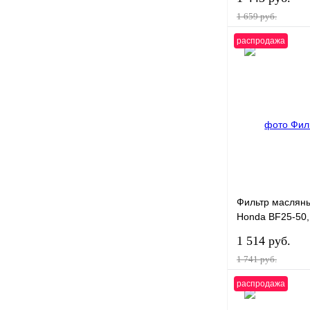
1 659 руб.
распродажа
В 
Купить в 1 клик
В избранное
Фильтр масляны
Honda BF25-50,
3R007615)
1 514 руб.
1 741 руб.
распродажа
В 