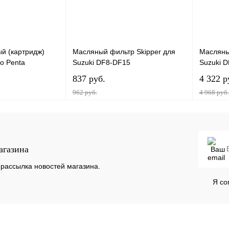
й (картридж)
Масляный фильтр Skipper для
Масляны
vo Penta
Suzuki DF8-DF15
Suzuki 
837 руб.
4 322 р
962 руб.
4 968 руб.
корзину
В корзину
агазина
К сравнению
Купить в 1 клик
К сравнению
Купить в
В
В избранное
В
В избра
рассылка новостей магазина.
наличии
наличии
Я со