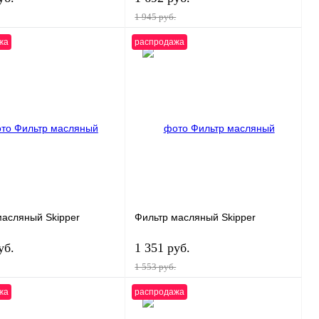
1 945 руб.
жа
распродажа
В корзину
В корзину
 1 клик
К сравнению
Купить в 1 клик
К сравнению
нное
В
В избранное
В
наличии
наличии
масляный Skipper
Фильтр масляный Skipper
уб.
1 351 руб.
1 553 руб.
жа
распродажа
В корзину
В корзину