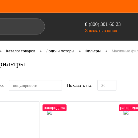
8 (800) 301-66-23
Заказать звонок
•
•
•
•
Каталог товаров
Лодки и моторы
Фильтры
Масляные фи
фильтры
о:
Показать по:
популярности
30
распродажа
распрода