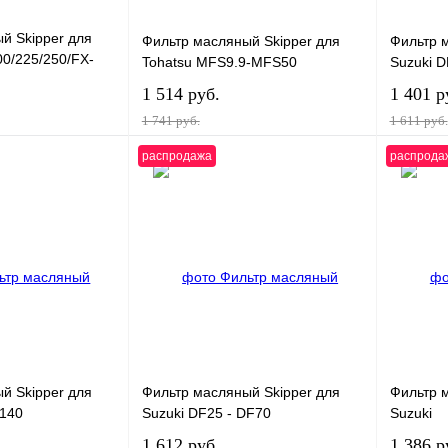
й Skipper для
Фильтр масляный Skipper для
Фильтр 
0/225/250/FX-
Tohatsu MFS9.9-MFS50
Suzuki 
1 514 руб.
1 401 р
1 741 руб.
1 611 руб.
распродажа
распрода
корзину
В корзину
К сравнению
Купить в 1 клик
К сравнению
Купить в
В
В избранное
В
В избра
наличии
наличии
й Skipper для
Фильтр масляный Skipper для
Фильтр 
F140
Suzuki DF25 - DF70
Suzuki
1 612 руб.
1 386 р