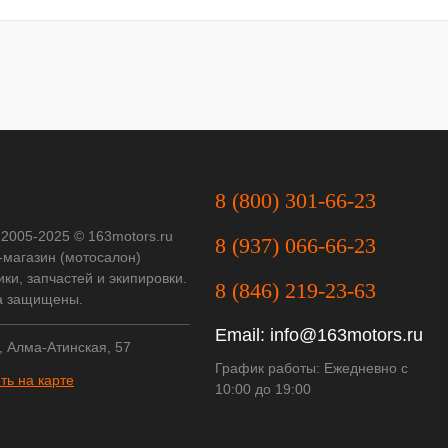
8 (800) 301-66-23
 2005-2025 © 163motors.ru
8 (937) 066-66-23
-магазин (мотосалон)
ки, запчастей и экипировки.
8 (846) 219-23-63
а защищены.
Email:
info@163motors.ru
, Алма-Атинская, 57
График работы: Ежедневно с
ть на карте
10:00 до 19:00