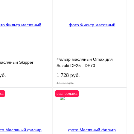
 1 клик
К сравнению
Купить в 1 клик
К сравнению
нное
В
В избранное
В
наличии
наличии
Фильтр масляный Omax для
масляный Skipper
Suzuki DF25 - DF70
уб.
1 728 руб.
1 987 руб.
жа
распродажа
В корзину
В корзину
 1 клик
К сравнению
Купить в 1 клик
К сравнению
нное
В
В избранное
В
наличии
наличии