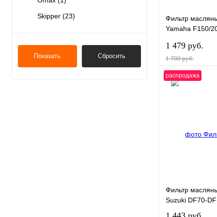
Omax
(1)
Skipper
(23)
Фильтр масляны
Yamaha F150/20
1800
1 479 руб.
Показать
Сбросить
1 700 руб.
распродажа
В 
Купить в 1 клик
В избранное
Фильтр масляны
Suzuki DF70-D
1 443 руб.