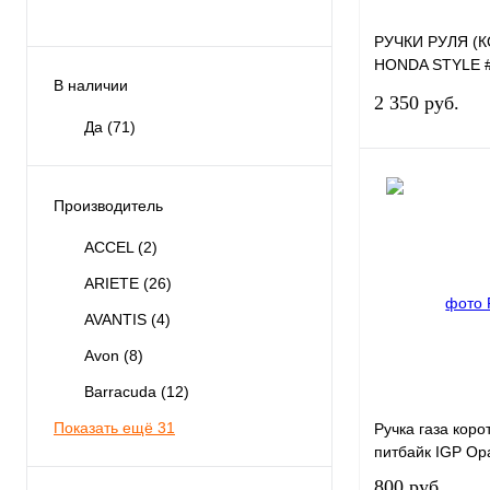
РУЧКИ РУЛЯ (
HONDA STYLE #
В наличии
25ММ/125ММ, 
2 350 руб.
ЦВЕТ ЧЕРНЫЙ
Да
(71)
Производитель
ACCEL
(2)
Купить в 1 к
ARIETE
(26)
В избранное
AVANTIS
(4)
Avon
(8)
Barracuda
(12)
Показать ещё 31
Ручка газа коро
питбайк IGP Ор
800 руб.