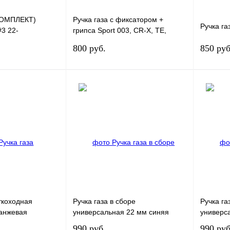
КОМПЛЕКТ)
Ручка газа с фиксатором +
Ручка га
3 22-
грипса Sport 003, CR-X, TE,
ОТКРЫТЫЕ,
200/250GY-5
800 руб.
850 руб
В корзину
В корзину
лик
К сравнению
Купить в 1 клик
К сравнению
Купит
В
В избранное
В
В избра
наличии
наличии
ткоходная
Ручка газа в сборе
Ручка га
анжевая
универсальная 22 мм синяя
универс
990 руб.
990 руб