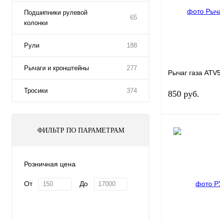
Подшипники рулевой
65
колонки
Рули
188
Рычаги и кронштейны
277
Рычаг газа ATV
Тросики
374
850 руб.
ФИЛЬТР ПО ПАРАМЕТРАМ
Купить в 1 к
Розничная цена
В избранное
От
До