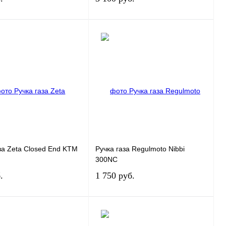
В корзину
В корзину
ь в 1 клик
К сравнению
Купить в 1 клик
К сравнению
нное
В
В избранное
В
наличии
наличии
за Zeta Closed End KTM
Ручка газа Regulmoto Nibbi
300NC
.
1 750 руб.
В корзину
В корзину