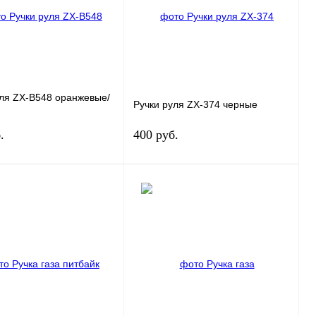
уля ZX-B548 оранжевые/
Ручки руля ZX-374 черные
.
400 руб.
В корзину
В корзину
ь в 1 клик
К сравнению
Купить в 1 клик
К сравнению
нное
В
В избранное
В
наличии
наличии