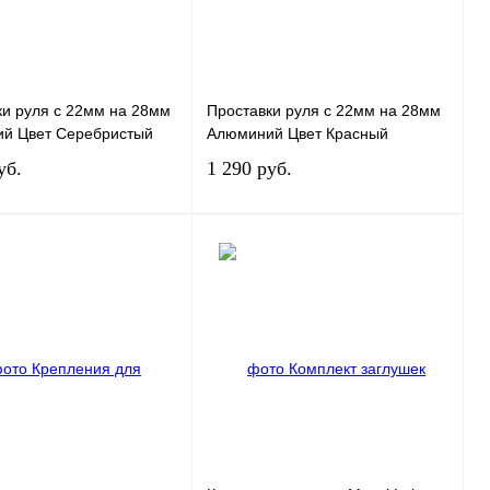
ки руля c 22мм на 28мм
Проставки руля c 22мм на 28мм
й Цвет Серебристый
Алюминий Цвет Красный
уб.
1 290 руб.
В корзину
В корзину
ь в 1 клик
К сравнению
Купить в 1 клик
К сравнению
нное
В
В избранное
В
наличии
наличии