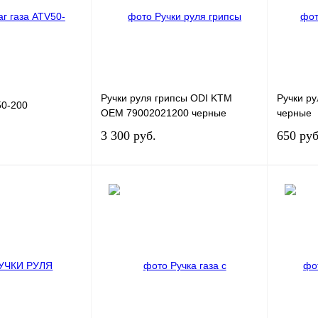
Ручки руля грипсы ODI KTM
Ручки р
50-200
OEM 79002021200 черные
черные
3 300 руб.
650 руб
В корзину
В корзину
лик
К сравнению
Купить в 1 клик
К сравнению
Купит
В
В избранное
В
В избра
наличии
наличии