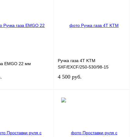
ь в 1 клик
К сравнению
Купить в 1 клик
К сравнению
нное
В
В избранное
В
наличии
наличии
Ручка газа 4T KTM
аза EMGO 22 мм
SXF/EXCF/250-530/98-15
.
4 500 руб.
В корзину
В корзину
ь в 1 клик
К сравнению
Купить в 1 клик
К сравнению
нное
В
В избранное
В
наличии
наличии