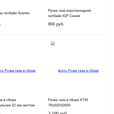
Ручка газа короткоходная
за питбайк Avantis
питбайк IGP Синяя
.
800 руб.
В корзину
В корзину
ь в 1 клик
К сравнению
Купить в 1 клик
К сравнению
нное
В
В избранное
В
наличии
наличии
за в сборе
Ручка газа в сборе KTM
альная 22 мм желтая
78102010000
.
3 100 руб.