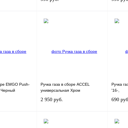
В корзину
В корзину
лик
К сравнению
Купить в 1 клик
К сравнению
Купит
В
В избранное
В
В избра
наличии
наличии
боре EMGO Push-
Ручка газа в сборе ACCEL
Ручка га
т Черный
универсальная Хром
'16-,
2 950 руб.
690 руб
В корзину
В корзину