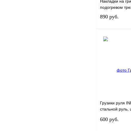
Накладки на гр
подогревом тр
890 руб.
Купить в 1 к
В избранное
Грузики руля I
стальной руль, 
серебрянный
600 руб.