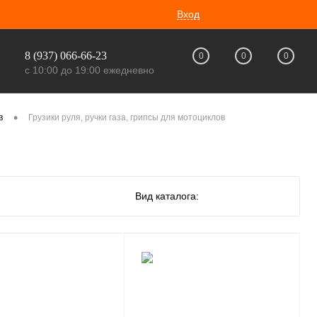
Вход
8 (937) 066-66-23
0
0
0
с 10:00 до 19:00 ежедневно
•
в
Грузики руля, ручки газа, грипсы для мотоциклов
Вид каталога: