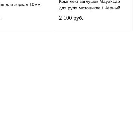
Комплект заглушек MayakLab
ия для зеркал 10мм
для руля мотоцикла / Чёрный
.
2 100 руб.
В корзину
В корзину
ь в 1 клик
К сравнению
Купить в 1 клик
К сравнению
нное
В
В избранное
В
наличии
наличии