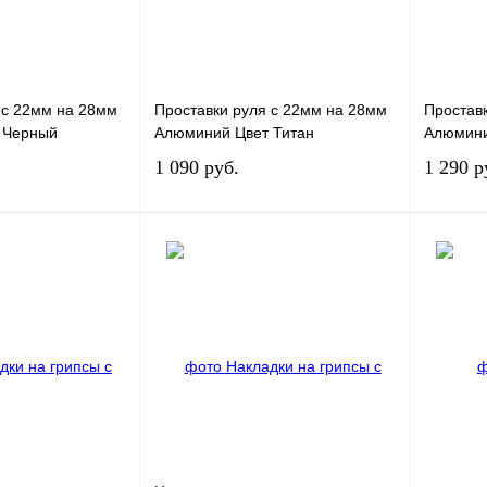
 c 22мм на 28мм
Проставки руля c 22мм на 28мм
Простав
 Черный
Алюминий Цвет Титан
Алюмини
1 090 руб.
1 290 р
В корзину
В корзину
лик
К сравнению
Купить в 1 клик
К сравнению
Купит
В
В избранное
В
В избра
наличии
наличии