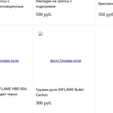
ипсы с
Накладки на грипсы с
Креплен
ехпозиционные
подогревом
590 руб.
350 руб
В корзину
В корзину
лик
К сравнению
Купить в 1 клик
К сравнению
Купит
В
В избранное
В
В избра
наличии
наличии
NFLAME HBE-004,
Грузики руля INFLAME Bullet
цвет черно-
Carbon
300 руб.