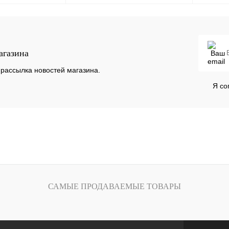
Под заказ
Запросить цену
агазина
К
Купить в 1 клик
К
Купить в
сравнению
сравнению
рассылка новостей магазина.
Под заказ
В избранное
Под заказ
В избра
Я со
САМЫЕ ПРОДАВАЕМЫЕ ТОВАРЫ