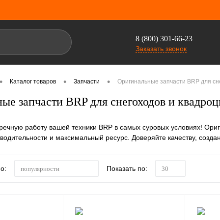
8 (800) 301-66-23
Заказать звонок
•
•
•
Каталог товаров
Запчасти
Оригинальные запчасти BRP для сн
ые запчасти BRP для снегоходов и квадро
речную работу вашей техники BRP в самых суровых условиях! Ориг
водительности и максимальный ресурс. Доверяйте качеству, созда
о:
Показать по:
популярности
30