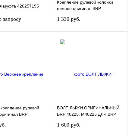
Крепление рулевой колонки
я муфта 420257195
нижнее оригинал BRP
506152217
о запросу
1 330 руб.
Запросить цену
Под заказ
 1 клик
К
Купить в 1 клик
К
сравнению
сравнению
нное
Под заказ
В избранное
Под заказ
 крепление рулевой
БОЛТ ЛЫЖИ ОРИГИНАЛЬНЫЙ
 оригинал BRP
BRP 40225, M40225 ДЛЯ BRP
08
LYNX/SKI-DOO
уб.
1 600 руб.