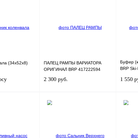
Буфер (к
ала (34х52х8)
ПАЛЕЦ РАМПЫ ВАРИАТОРА
BRP Ski
ОРИГИНАЛ BRP 417222594
Полиуре
осу
2 300 руб.
1 550 р
сить цену
В корзину
К
Купить в 1 клик
К
Купить в
сравнению
сравнению
В
В избранное
В
В избра