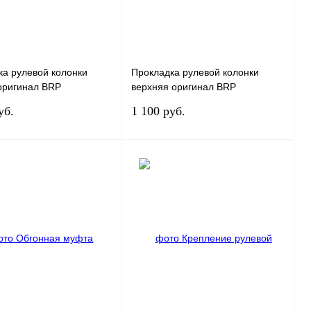
наличии
наличии
ка рулевой колонки
Прокладка рулевой колонки
оригинал BRP
верхняя оригинал BRP
18/506152218
506152509
уб.
1 100 руб.
Под заказ
Под заказ
 1 клик
К
Купить в 1 клик
К
сравнению
сравнению
нное
Под заказ
В избранное
Под заказ