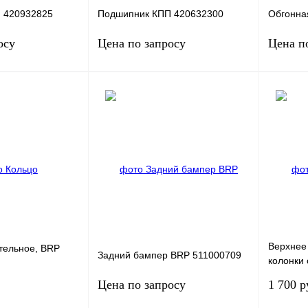
 420932825
Подшипник КПП 420632300
Обгонна
осу
Цена по запросу
Цена п
сить цену
Запросить цену
К
Купить в 1 клик
К
Купить в
сравнению
сравнению
Под заказ
В избранное
Под заказ
В избра
Верхнее
тельное, BRP
Задний бампер BRP 511000709
колонки
5061525
Цена по запросу
1 700 р