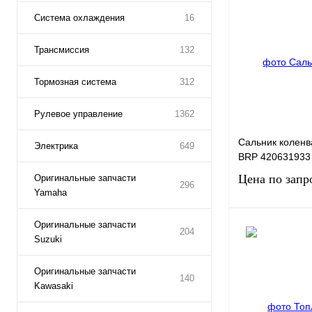
Система охлаждения
16
Трансмиссия
132
Тормозная система
312
Рулевое управление
1362
Сальник коленв
Электрика
649
BRP 420631933
Цена по запр
Оригинальные запчасти
296
Yamaha
Оригинальные запчасти
204
Запро
Suzuki
Оригинальные запчасти
Купить в 1 клик
140
Kawasaki
В избранное