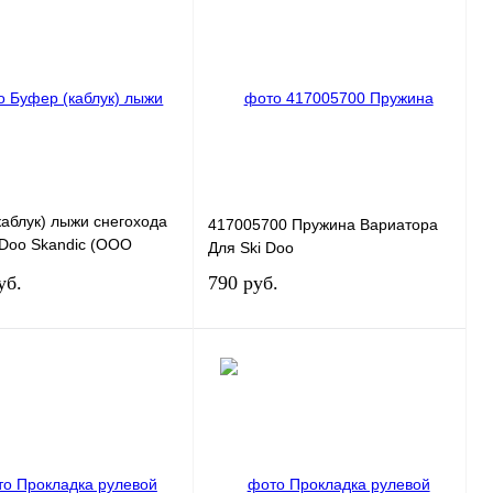
аблук) лыжи снегохода
417005700 Пружина Вариатора
-Doo Skandic (ООО
Для Ski Doo
тан)
уб.
790 руб.
В корзину
В корзину
 1 клик
К
Купить в 1 клик
К
сравнению
сравнению
нное
В
В избранное
В