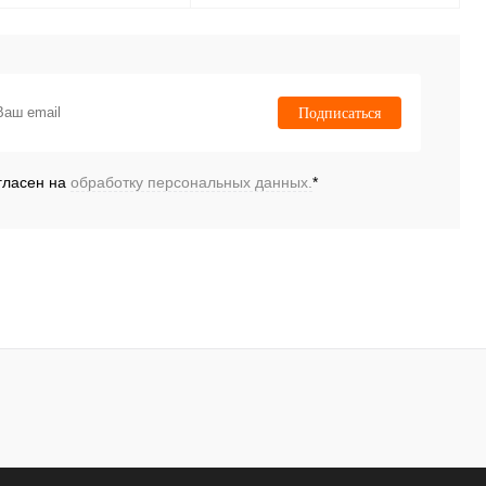
Под заказ
Под заказ
 1 клик
К
Купить в 1 клик
К
Подписаться
сравнению
сравнению
нное
Под заказ
В избранное
Под заказ
гласен на
обработку персональных данных.
*