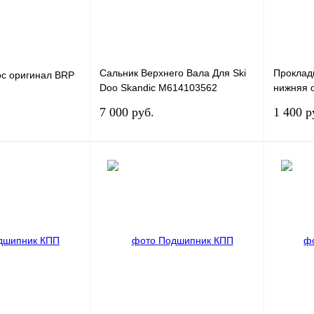
наличии
наличии
Сальник Верхнего Вала Для Ski
Проклад
с оригинал BRP
Doo Skandic M614103562
нижняя 
614103562
5061525
7 000 руб.
1 400 р
Под заказ
Под заказ
К
Купить в 1 клик
К
Купить в
сравнению
сравнению
Под заказ
В избранное
Под заказ
В избра