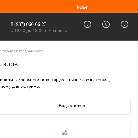
Вход
8 (937) 066-66-23
0
0
0
с 10:00 до 19:00 ежедневно
егоходов и квадроциклов
циклов
инальные запчасти гарантируют точное соответствие,
нному для экстрима.
Вид каталога: