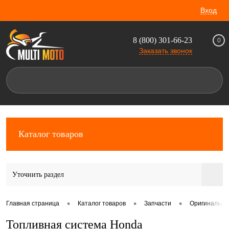
Вход
8 (800) 301-66-23
0
Заказать звонок
Каталог товаров
Уточнить раздел
•
•
•
Главная страница
Каталог товаров
Запчасти
Оригинальны
Топливная система Honda