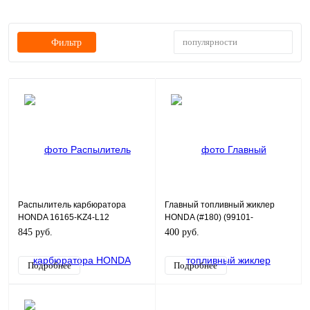
популярности
Фильтр
Распылитель карбюратора
Главный топливный жиклер
HONDA 16165-KZ4-L12
HONDA (#180) (99101-
MCK1800)
845 руб.
400 руб.
Подробнее
Подробнее