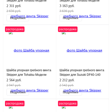
Skipper для Tohatsu Модели
Skipper для Tohatsu Модели
техники: 9.9-18HP
техники: 40-50HP
2 311 руб.
3 163 руб.
2 656 руб.
3 636 руб.
Подробнее
Подробнее
распродажа
распродажа
Шайба упорная гребного винта
Шайба упорная гребного винта
Skipper для Tohatsu Модели
Skipper для Suzuki DF40-140
техники: 25-30HP
2 564 руб.
2 212 руб.
2 947 руб.
2 542 руб.
Подробнее
Подробнее
распродажа
распродажа