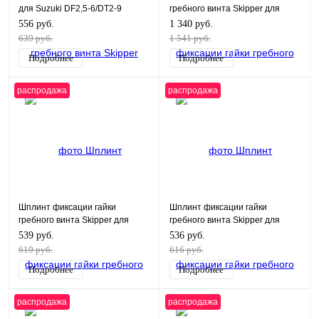
для Suzuki DF2,5-6/DT2-9
гребного винта Skipper для
Yamaha 48-90/F40-F100
556 руб.
1 340 руб.
639 руб.
1 541 руб.
Подробнее
Подробнее
распродажа
распродажа
Шплинт фиксации гайки
Шплинт фиксации гайки
гребного винта Skipper для
гребного винта Skipper для
Yamaha 48-90/F40-F100
Yamaha 20-220/F8-F70
539 руб.
536 руб.
619 руб.
616 руб.
Подробнее
Подробнее
распродажа
распродажа