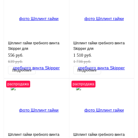
Шплинт гайки гребного винта
Шплинт гайки гребного винта
Skipper для
Skipper для
Suzuki/Yamaha/Tohatsu 4-225
Suzuki/Yamaha/Tohatsu 4-225
556 руб.
1 510 руб.
639 руб.
1 736 руб.
Подробнее
Подробнее
распродажа
распродажа
Шплинт гайки гребного винта
Шплинт гайки гребного винта