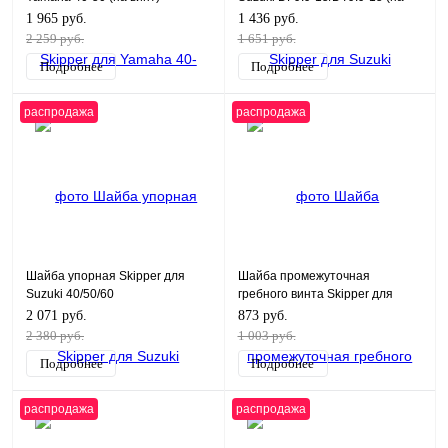
винт)
1 965 руб.
1 436 руб.
2 259 руб.
1 651 руб.
Подробнее
Подробнее
распродажа
распродажа
Шайба упорная Skipper для
Шайба промежуточная
Suzuki 40/50/60
гребного винта Skipper для
HP/35/40/50/55/60/65 HP
Yamaha Модели техники: 40X
2 071 руб.
873 руб.
HP, 50H HP, F30-60HP
2 380 руб.
1 003 руб.
Подробнее
Подробнее
распродажа
распродажа