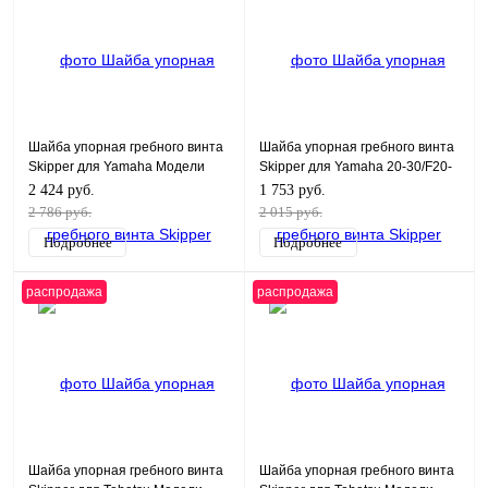
Шайба упорная гребного винта
Шайба упорная гребного винта
Skipper для Yamaha Модели
Skipper для Yamaha 20-30/F20-
техники:25-60HP
45 Модели техники: 20-30HP
2 424 руб.
1 753 руб.
2 786 руб.
2 015 руб.
Подробнее
Подробнее
распродажа
распродажа
Шайба упорная гребного винта
Шайба упорная гребного винта