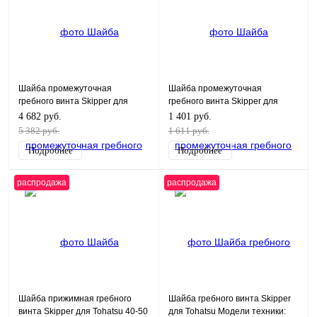
Шайба промежуточная
Шайба промежуточная
гребного винта Skipper для
гребного винта Skipper для
Yamaha Модели техники: 40X
Yamaha Модели техники: 20D-
4 682 руб.
1 401 руб.
HP, 50H HP, F30-60HP
30D HP F20A-45A HP
5 382 руб.
1 611 руб.
Подробнее
Подробнее
распродажа
распродажа
Шайба прижимная гребного
Шайба гребного винта Skipper
винта Skipper для Tohatsu 40-50
для Tohatsu Модели техники: