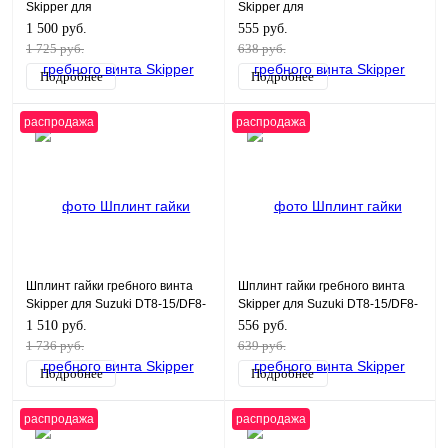
Skipper для
Skipper для
Suzuki/Yamaha/Tohatsu 15-30
Suzuki/Yamaha/Tohatsu 15-30
1 500 руб.
555 руб.
1 725 руб.
638 руб.
Подробнее
Подробнее
распродажа
распродажа
Шплинт гайки гребного винта
Шплинт гайки гребного винта
Skipper для Suzuki DT8-15/DF8-
Skipper для Suzuki DT8-15/DF8-
20
20
1 510 руб.
556 руб.
1 736 руб.
639 руб.
Подробнее
Подробнее
распродажа
распродажа