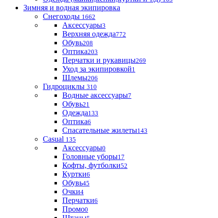
Зимняя и водная экипировка
Снегоходы
1662
Аксессуары
3
Верхняя одежда
772
Обувь
208
Оптика
203
Перчатки и рукавицы
269
Уход за экипировкой
1
Шлемы
206
Гидроциклы
310
Водные аксессуары
7
Обувь
21
Одежда
133
Оптика
6
Спасательные жилеты
143
Casual
135
Аксессуары
0
Головные уборы
17
Кофты, футболки
52
Куртки
6
Обувь
45
Очки
4
Перчатки
6
Промо
0
Штаны