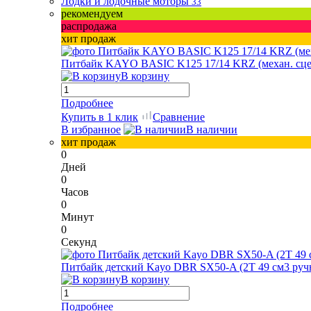
Лодки и лодочные моторы
33
рекомендуем
распродажа
хит продаж
Питбайк KAYO BASIC K125 17/14 KRZ (механ. сцепл.
В корзину
Подробнее
Купить в 1 клик
Сравнение
В избранное
В наличии
хит продаж
0
Дней
0
Часов
0
Минут
0
Секунд
Питбайк детский Kayo DBR SX50-A (2T 49 см3 ручн
В корзину
Подробнее