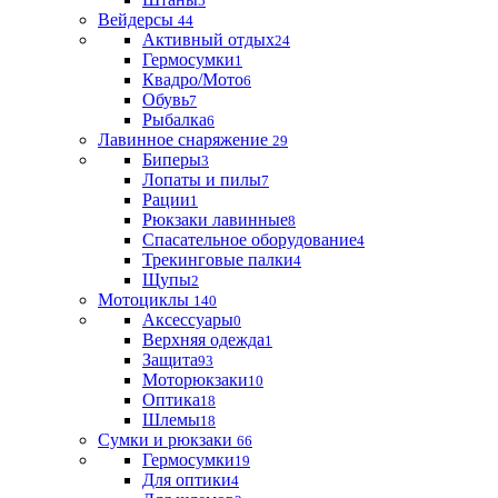
5
Вейдерсы
44
Активный отдых
24
Гермосумки
1
Квадро/Мото
6
Обувь
7
Рыбалка
6
Лавинное снаряжение
29
Биперы
3
Лопаты и пилы
7
Рации
1
Рюкзаки лавинные
8
Спасательное оборудование
4
Трекинговые палки
4
Щупы
2
Мотоциклы
140
Аксессуары
0
Верхняя одежда
1
Защита
93
Моторюкзаки
10
Оптика
18
Шлемы
18
Сумки и рюкзаки
66
Гермосумки
19
Для оптики
4