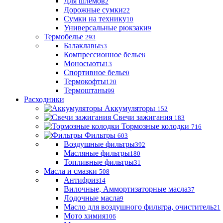
Для шлемов
2
Дорожные сумки
22
Сумки на технику
10
Универсальные рюкзаки
9
Термобелье
293
Балаклавы
53
Компрессионное белье
8
Моносьюты
13
Спортивное белье
0
Термокофты
120
Термоштаны
99
Расходники
Аккумуляторы
152
Свечи зажигания
183
Тормозные колодки
716
Фильтры
603
Воздушные фильтры
392
Масляные фильтры
180
Топливные фильтры
31
Масла и смазки
508
Антифриз
14
Вилочные, Аммортизаторные масла
37
Лодочные масла
9
Масло для воздушного фильтра, очиститель
21
Мото химия
106