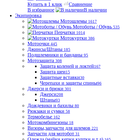
Купить в 1 клик
Сравнение
В избранное
В наличии
Экипировка
Мотошлемы
1617
Мотоботы / Обувь
535
Перчатки
1014
Мотокуртки
386
Мотоочки
445
Джинсы/Штаны
185
Подшлемники и банданы
95
Мотозащита
308
Защита коленей и локтей
167
Защита шеи
15
Защитные вставки
30
Черепахи и защиты спины
96
Джерси и брюки
301
Джерси
208
Штаны
93
Дождевики и бахилы
80
Рюкзаки и сумки
58
Термобелье
162
Мотокомбинезоны
18
Визоры,запчасти для шлемов
221
Запчасти для мотобот
31
Одежда (майки,кепки,куртки и т.д)
165