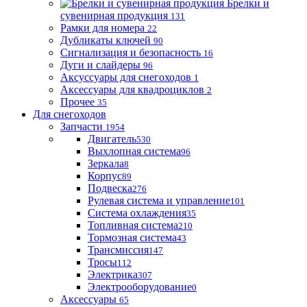
Брелки и
сувенирная продукция
131
Рамки для номера
22
Дубликаты ключей
90
Сигнализация и безопасность
16
Дуги и слайдеры
96
Аксуссуары для снегоходов
1
Аксессуары для квадроциклов
2
Прочее
35
Для снегоходов
Запчасти
1954
Двигатель
530
Выхлопная система
96
Зеркала
8
Корпус
89
Подвеска
276
Рулевая система и управление
101
Система охлаждения
35
Топливная система
210
Тормозная система
43
Трансмиссия
147
Тросы
112
Электрика
307
Электрооборудование
0
Аксессуары
65