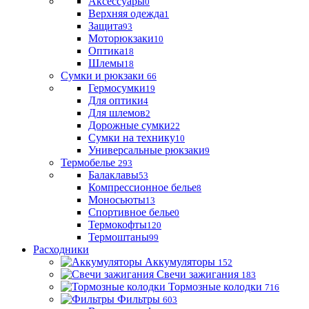
Аксессуары
0
Верхняя одежда
1
Защита
93
Моторюкзаки
10
Оптика
18
Шлемы
18
Сумки и рюкзаки
66
Гермосумки
19
Для оптики
4
Для шлемов
2
Дорожные сумки
22
Сумки на технику
10
Универсальные рюкзаки
9
Термобелье
293
Балаклавы
53
Компрессионное белье
8
Моносьюты
13
Спортивное белье
0
Термокофты
120
Термоштаны
99
Расходники
Аккумуляторы
152
Свечи зажигания
183
Тормозные колодки
716
Фильтры
603