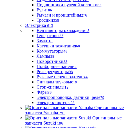
Подшипники рулевой колонки
63
Рули
186
Рычаги и кронштейны
276
Тросики
358
Электрика
613
Вентиляторы охлаждения
5
Генераторы
35
Замки
18
Катушки зажигания
60
Коммутаторы
48
Лампы
38
Поворотники
83
Приборные панели
4
Реле регуляторы
98
Рулевые переключатели
44
Сигналы звуковые
19
Стоп-сигналы
12
Фары
39
Электропроводка, датчики, реле
79
Электростартеры
28
Оригинальные
запчасти Yamaha
291
Оригинальные
запчасти Suzuki
196