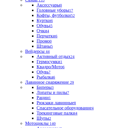
135
Аксессуары
0
Головные уборы
17
Кофты, футболки
52
Куртки
6
Обувь
45
Очки
4
Перчатки
6
Промо
0
Штаны
5
Вейдерсы
44
Активный отдых
24
Гермосумки
1
Квадро/Мото
6
Обувь
7
Рыбалка
6
Лавинное снаряжение
29
Биперы
3
Лопаты и пилы
7
Рации
1
Рюкзаки лавинные
8
Спасательное оборудование
4
Трекинговые палки
4
Щупы
2
Мотоциклы
140