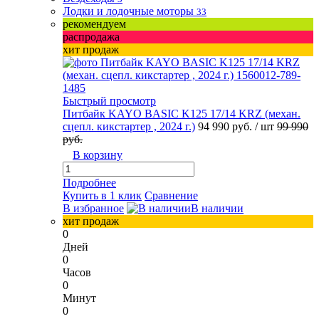
Лодки и лодочные моторы
33
рекомендуем
распродажа
хит продаж
Быстрый просмотр
Питбайк KAYO BASIC K125 17/14 KRZ (механ.
сцепл. кикстартер , 2024 г.)
94 990 руб.
/ шт
99 990
руб.
В корзину
Подробнее
Купить в 1 клик
Сравнение
В избранное
В наличии
хит продаж
0
Дней
0
Часов
0
Минут
0