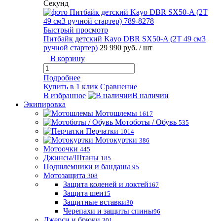
Секунд
Быстрый просмотр
Питбайк детский Kayo DBR SX50-A (2T 49 см3
ручной стартер)
29 990 руб.
/ шт
В корзину
Подробнее
Купить в 1 клик
Сравнение
В избранное
В наличии
Экипировка
Мотошлемы
1617
Мотоботы / Обувь
535
Перчатки
1014
Мотокуртки
386
Мотоочки
445
Джинсы/Штаны
185
Подшлемники и банданы
95
Мотозащита
308
Защита коленей и локтей
167
Защита шеи
15
Защитные вставки
30
Черепахи и защиты спины
96
Джерси и брюки
301