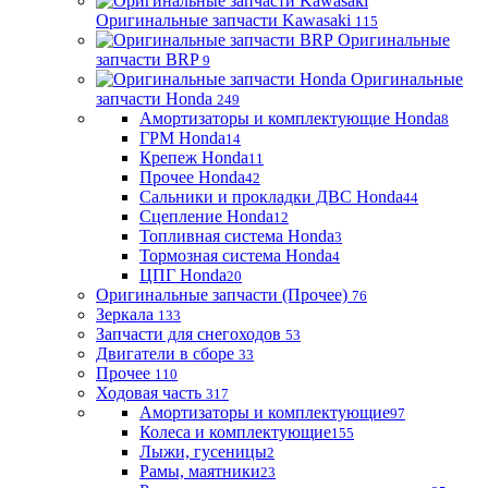
Оригинальные запчасти Kawasaki
115
Оригинальные
запчасти BRP
9
Оригинальные
запчасти Honda
249
Амортизаторы и комплектующие Honda
8
ГРМ Honda
14
Крепеж Honda
11
Прочее Honda
42
Сальники и прокладки ДВС Honda
44
Сцепление Honda
12
Топливная система Honda
3
Тормозная система Honda
4
ЦПГ Honda
20
Оригинальные запчасти (Прочее)
76
Зеркала
133
Запчасти для снегоходов
53
Двигатели в сборе
33
Прочее
110
Ходовая часть
317
Амортизаторы и комплектующие
97
Колеса и комплектующие
155
Лыжи, гусеницы
2
Рамы, маятники
23