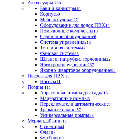
Аксессуары
798
Баки и канистры
19
Корпус
60
Мебель судовая
37
Оборудование для лодок ПВХ
14
Помывочные комплекты
13
Сервисное оборудование
6
Система управления
213
Топливная система
47
Фановая система
8
Шланги, патрубки, горловины
22
Электрооборудование
267
Якорно-швартовое оборудование
92
Насосы для ПВХ
11
Насосы
11
Помпы
111
Аэраторные помпы для садка
16
Мацераторные помпы
3
Переключатели автоматические
7
Трюмные помпы
57
Универсальные помпы
28
Мерчандайзинг
11
Сувениры
4
Флаги
7
Футболки
0