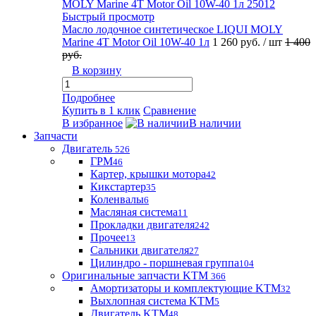
Быстрый просмотр
Масло лодочное синтетическое LIQUI MOLY
Marine 4T Motor Oil 10W-40 1л
1 260 руб.
/ шт
1 400
руб.
В корзину
Подробнее
Купить в 1 клик
Сравнение
В избранное
В наличии
Запчасти
Двигатель
526
ГРМ
46
Картер, крышки мотора
42
Кикстартер
35
Коленвалы
6
Масляная система
11
Прокладки двигателя
242
Прочее
13
Сальники двигателя
27
Цилиндро - поршневая группа
104
Оригинальные запчасти KTM
366
Амортизаторы и комплектующие KTM
32
Выхлопная система KTM
5
Двигатель KTM
48