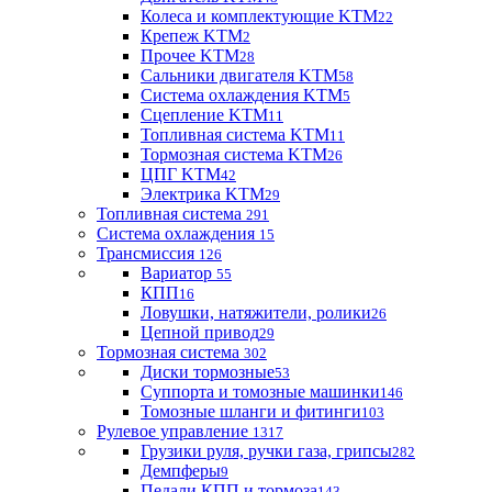
Колеса и комплектующие KTM
22
Крепеж KTM
2
Прочее KTM
28
Сальники двигателя KTM
58
Система охлаждения KTM
5
Сцепление KTM
11
Топливная система KTM
11
Тормозная система KTM
26
ЦПГ KTM
42
Электрика KTM
29
Топливная система
291
Система охлаждения
15
Трансмиссия
126
Вариатор
55
КПП
16
Ловушки, натяжители, ролики
26
Цепной привод
29
Тормозная система
302
Диски тормозные
53
Суппорта и томозные машинки
146
Томозные шланги и фитинги
103
Рулевое управление
1317
Грузики руля, ручки газа, грипсы
282
Демпферы
9
Педали КПП и тормоза
143