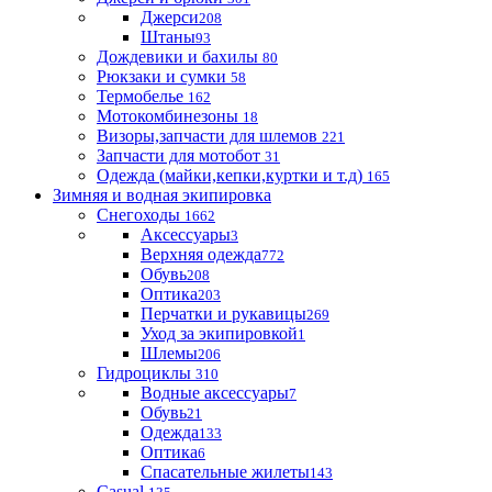
Джерси
208
Штаны
93
Дождевики и бахилы
80
Рюкзаки и сумки
58
Термобелье
162
Мотокомбинезоны
18
Визоры,запчасти для шлемов
221
Запчасти для мотобот
31
Одежда (майки,кепки,куртки и т.д)
165
Зимняя и водная экипировка
Снегоходы
1662
Аксессуары
3
Верхняя одежда
772
Обувь
208
Оптика
203
Перчатки и рукавицы
269
Уход за экипировкой
1
Шлемы
206
Гидроциклы
310
Водные аксессуары
7
Обувь
21
Одежда
133
Оптика
6
Спасательные жилеты
143
Casual