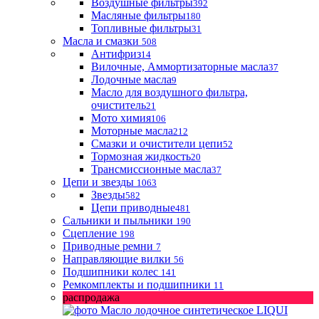
Воздушные фильтры
392
Масляные фильтры
180
Топливные фильтры
31
Масла и смазки
508
Антифриз
14
Вилочные, Аммортизаторные масла
37
Лодочные масла
9
Масло для воздушного фильтра,
очиститель
21
Мото химия
106
Моторные масла
212
Смазки и очистители цепи
52
Тормозная жидкость
20
Трансмиссионные масла
37
Цепи и звезды
1063
Звезды
582
Цепи приводные
481
Сальники и пыльники
190
Сцепление
198
Приводные ремни
7
Направляющие вилки
56
Подшипники колес
141
Ремкомплекты и подшипники
11
распродажа