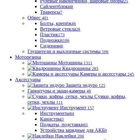
Рулевые наконечники, шаровые опоры
25
Сайлентблоки
8
Траверсы
7
Обвес
401
Болты, крепёж
46
Ветровые стекла
28
Пластик
173
Подножки
106
Сидения
48
Глушители и выхлопные системы
106
Моторезина
Мотошины
1311
Квадрошины
285
Камеры и аксессуары
245
Аксессуары
Защита эндуро
125
Гарнитуры и экшн-камеры
48
Сумки, кофры,
сетки, чехлы
111
Инструмент
157
Инструменты
84
Канистры
3
Подкаты, подставки
61
Устройства зарядные для АКБ
9
Наклейки
206