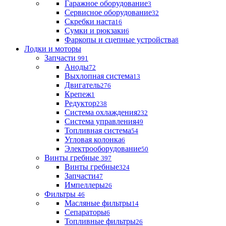
Гаражное оборудование
3
Сервисное оборудование
32
Скребки наста
16
Сумки и рюкзаки
6
Фаркопы и сцепные устройства
8
Лодки и моторы
Запчасти
991
Аноды
72
Выхлопная система
13
Двигатель
276
Крепеж
1
Редуктор
238
Система охлаждения
232
Система управления
49
Топливная система
54
Угловая колонка
6
Электрооборудование
50
Винты гребные
397
Винты гребные
324
Запчасти
47
Импеллеры
26
Фильтры
46
Масляные фильтры
14
Сепараторы
6
Топливные фильтры
26