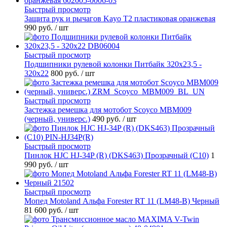
Быстрый просмотр
Защита рук и рычагов Kayo T2 пластиковая оранжевая
990 руб.
/ шт
Быстрый просмотр
Подшипники рулевой колонки Питбайк 320x23,5 -
320x22
800 руб.
/ шт
Быстрый просмотр
Застежка ремешка для мотобот Scoyco MBM009
(черный, универс.)
490 руб.
/ шт
Быстрый просмотр
Пинлок HJC HJ-34P (R) (DKS463) Прозрачный (C10)
1
990 руб.
/ шт
Быстрый просмотр
Мопед Motoland Альфа Forester RT 11 (LM48-B) Черный
81 600 руб.
/ шт