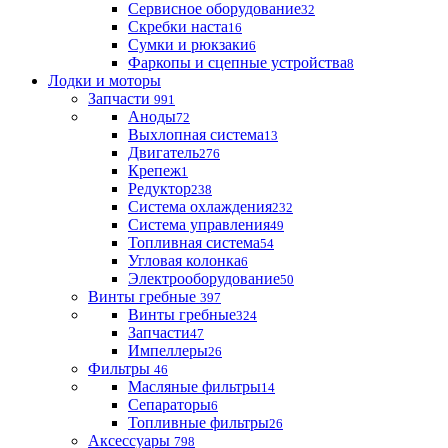
Сервисное оборудование
32
Скребки наста
16
Сумки и рюкзаки
6
Фаркопы и сцепные устройства
8
Лодки и моторы
Запчасти
991
Аноды
72
Выхлопная система
13
Двигатель
276
Крепеж
1
Редуктор
238
Система охлаждения
232
Система управления
49
Топливная система
54
Угловая колонка
6
Электрооборудование
50
Винты гребные
397
Винты гребные
324
Запчасти
47
Импеллеры
26
Фильтры
46
Масляные фильтры
14
Сепараторы
6
Топливные фильтры
26
Аксессуары
798