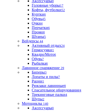
Аксессуары
0
Головные уборы
17
Кофты, футболки
52
Куртки
6
Обувь
45
Очки
4
Перчатки
6
Промо
0
Штаны
5
Вейдерсы
44
Активный отдых
24
Гермосумки
1
Квадро/Мото
6
Обувь
7
Рыбалка
6
Лавинное снаряжение
29
Биперы
3
Лопаты и пилы
7
Рации
1
Рюкзаки лавинные
8
Спасательное оборудование
4
Трекинговые палки
4
Щупы
2
Мотоциклы
140
Аксессуары
0