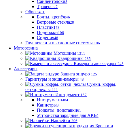
Сайлентблоки
8
Траверсы
7
Обвес
401
Болты, крепёж
46
Ветровые стекла
28
Пластик
173
Подножки
106
Сидения
48
Глушители и выхлопные системы
106
Моторезина
Мотошины
1311
Квадрошины
285
Камеры и аксессуары
245
Аксессуары
Защита эндуро
125
Гарнитуры и экшн-камеры
48
Сумки, кофры,
сетки, чехлы
111
Инструмент
157
Инструменты
84
Канистры
3
Подкаты, подставки
61
Устройства зарядные для АКБ
9
Наклейки
206
Брелки и