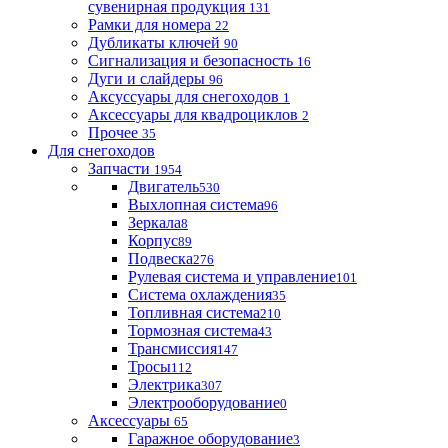
сувенирная продукция
131
Рамки для номера
22
Дубликаты ключей
90
Сигнализация и безопасность
16
Дуги и слайдеры
96
Аксуссуары для снегоходов
1
Аксессуары для квадроциклов
2
Прочее
35
Для снегоходов
Запчасти
1954
Двигатель
530
Выхлопная система
96
Зеркала
8
Корпус
89
Подвеска
276
Рулевая система и управление
101
Система охлаждения
35
Топливная система
210
Тормозная система
43
Трансмиссия
147
Тросы
112
Электрика
307
Электрооборудование
0
Аксессуары
65
Гаражное оборудование
3