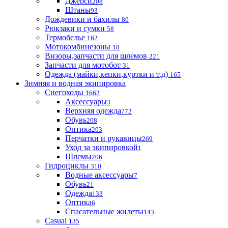
Джерси
208
Штаны
93
Дождевики и бахилы
80
Рюкзаки и сумки
58
Термобелье
162
Мотокомбинезоны
18
Визоры,запчасти для шлемов
221
Запчасти для мотобот
31
Одежда (майки,кепки,куртки и т.д)
165
Зимняя и водная экипировка
Снегоходы
1662
Аксессуары
3
Верхняя одежда
772
Обувь
208
Оптика
203
Перчатки и рукавицы
269
Уход за экипировкой
1
Шлемы
206
Гидроциклы
310
Водные аксессуары
7
Обувь
21
Одежда
133
Оптика
6
Спасательные жилеты
143
Casual
135