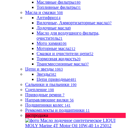
Масляные фильтры
180
Топливные фильтры
31
Масла и смазки
508
Антифриз
14
Вилочные, Аммортизаторные масла
37
Лодочные масла
9
Масло для воздушного фильтра,
очиститель
21
Мото химия
106
Моторные масла
212
Смазки и очистители цепи
52
Тормозная жидкость
20
Трансмиссионные масла
37
Цепи и звезды
1063
Звезды
582
Цепи приводные
481
Сальники и пыльники
190
Сцепление
198
Приводные ремни
7
Направляющие вилки
56
Подшипники колес
141
Ремкомплекты и подшипники
11
распродажа