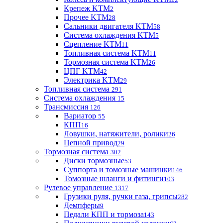
Крепеж KTM
2
Прочее KTM
28
Сальники двигателя KTM
58
Система охлаждения KTM
5
Сцепление KTM
11
Топливная система KTM
11
Тормозная система KTM
26
ЦПГ KTM
42
Электрика KTM
29
Топливная система
291
Система охлаждения
15
Трансмиссия
126
Вариатор
55
КПП
16
Ловушки, натяжители, ролики
26
Цепной привод
29
Тормозная система
302
Диски тормозные
53
Суппорта и томозные машинки
146
Томозные шланги и фитинги
103
Рулевое управление
1317
Грузики руля, ручки газа, грипсы
282
Демпферы
9
Педали КПП и тормоза
143