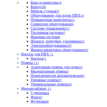
Баки и канистры
19
Корпус
60
Мебель судовая
37
Оборудование для лодок ПВХ
14
Помывочные комплекты
13
Сервисное оборудование
6
Система управления
213
Топливная система
47
Фановая система
8
Шланги, патрубки, горловины
22
Электрооборудование
267
Якорно-швартовое оборудование
92
Насосы для ПВХ
11
Насосы
11
Помпы
111
Аэраторные помпы для садка
16
Мацераторные помпы
3
Переключатели автоматические
7
Трюмные помпы
57
Универсальные помпы
28
Мерчандайзинг
11
Сувениры
4
Флаги
7
Футболки
0