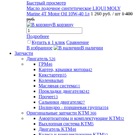
Быстрый просмотр
Масло лодочное синтетическое LIQUI MOLY
Marine 4T Motor Oil 10W-40 1л
1 260 руб.
/ шт
1 400
руб.
В корзину
Подробнее
Купить в 1 клик
Сравнение
В избранное
В наличии
Запчасти
Двигатель
526
ГРМ
46
Картер, крышки мотора
42
Кикстартер
35
Коленвалы
6
Масляная система
11
Прокладки двигателя
242
Прочее
13
Сальники двигателя
27
Цилиндро - поршневая группа
104
Оригинальные запчасти KTM
366
Амортизаторы и комплектующие KTM
32
Выхлопная система KTM
5
Двигатель KTM
48
Колеса и комплектующие KTM
22