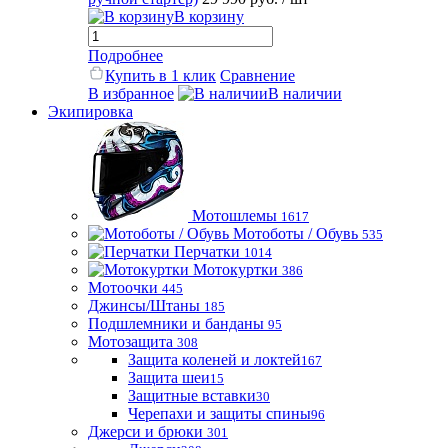
В корзину
Подробнее
Купить в 1 клик
Сравнение
В избранное
В наличии
Экипировка
Мотошлемы
1617
Мотоботы / Обувь
535
Перчатки
1014
Мотокуртки
386
Мотоочки
445
Джинсы/Штаны
185
Подшлемники и банданы
95
Мотозащита
308
Защита коленей и локтей
167
Защита шеи
15
Защитные вставки
30
Черепахи и защиты спины
96
Джерси и брюки
301