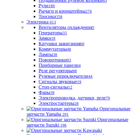
Подшипники рулевой колонки
63
Рули
186
Рычаги и кронштейны
276
Тросики
358
Электрика
613
Вентиляторы охлаждения
5
Генераторы
35
Замки
18
Катушки зажигания
60
Коммутаторы
48
Лампы
38
Поворотники
83
Приборные панели
4
Реле регуляторы
98
Рулевые переключатели
44
Сигналы звуковые
19
Стоп-сигналы
12
Фары
39
Электропроводка, датчики, реле
79
Электростартеры
28
Оригинальные
запчасти Yamaha
291
Оригинальные
запчасти Suzuki
196