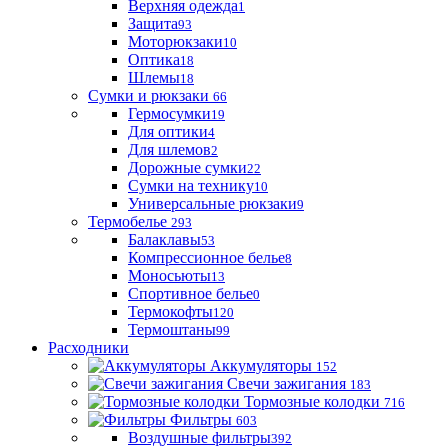
Верхняя одежда
1
Защита
93
Моторюкзаки
10
Оптика
18
Шлемы
18
Сумки и рюкзаки
66
Гермосумки
19
Для оптики
4
Для шлемов
2
Дорожные сумки
22
Сумки на технику
10
Универсальные рюкзаки
9
Термобелье
293
Балаклавы
53
Компрессионное белье
8
Моносьюты
13
Спортивное белье
0
Термокофты
120
Термоштаны
99
Расходники
Аккумуляторы
152
Свечи зажигания
183
Тормозные колодки
716
Фильтры
603
Воздушные фильтры
392