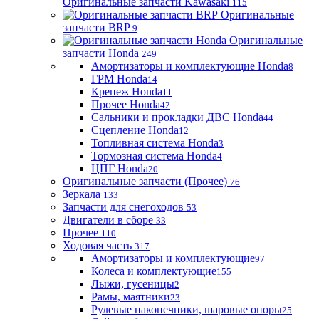
Оригинальные запчасти Kawasaki
115
Оригинальные
запчасти BRP
9
Оригинальные
запчасти Honda
249
Амортизаторы и комплектующие Honda
8
ГРМ Honda
14
Крепеж Honda
11
Прочее Honda
42
Сальники и прокладки ДВС Honda
44
Сцепление Honda
12
Топливная система Honda
3
Тормозная система Honda
4
ЦПГ Honda
20
Оригинальные запчасти (Прочее)
76
Зеркала
133
Запчасти для снегоходов
53
Двигатели в сборе
33
Прочее
110
Ходовая часть
317
Амортизаторы и комплектующие
97
Колеса и комплектующие
155
Лыжи, гусеницы
2
Рамы, маятники
23
Рулевые наконечники, шаровые опоры
25