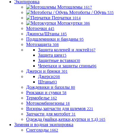
Экипировка
Мотошлемы
1617
Мотоботы / Обувь
535
Перчатки
1014
Мотокуртки
386
Мотоочки
445
Джинсы/Штаны
185
Подшлемники и банданы
95
Мотозащита
308
Защита коленей и локтей
167
Защита шеи
15
Защитные вставки
30
Черепахи и защиты спины
96
Джерси и брюки
301
Джерси
208
Штаны
93
Дождевики и бахилы
80
Рюкзаки и сумки
58
Термобелье
162
Мотокомбинезоны
18
Визоры,запчасти для шлемов
221
Запчасти для мотобот
31
Одежда (майки,кепки,куртки и т.д)
165
Зимняя и водная экипировка
Снегоходы
1662