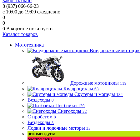
Закрыть окно
8 (937) 066-66-23
с 10:00 до 19:00 ежедневно
0
0
0
В корзине
пока пусто
Каталог товаров
Мототехника
Внедорожные мотоци
Дорожные мотоциклы
119
Квадроциклы
68
Скутеры и мопеды
134
Вездеходы
0
Питбайки
129
Снегоходы
22
С пробегом
8
Вездеходы
3
Лодки и лодочные моторы
33
рекомендуем
распродажа