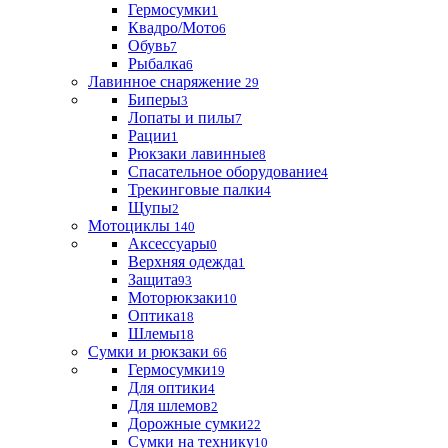
Гермосумки
1
Квадро/Мото
6
Обувь
7
Рыбалка
6
Лавинное снаряжение
29
Биперы
3
Лопаты и пилы
7
Рации
1
Рюкзаки лавинные
8
Спасательное оборудование
4
Трекинговые палки
4
Щупы
2
Мотоциклы
140
Аксессуары
0
Верхняя одежда
1
Защита
93
Моторюкзаки
10
Оптика
18
Шлемы
18
Сумки и рюкзаки
66
Гермосумки
19
Для оптики
4
Для шлемов
2
Дорожные сумки
22
Сумки на технику
10