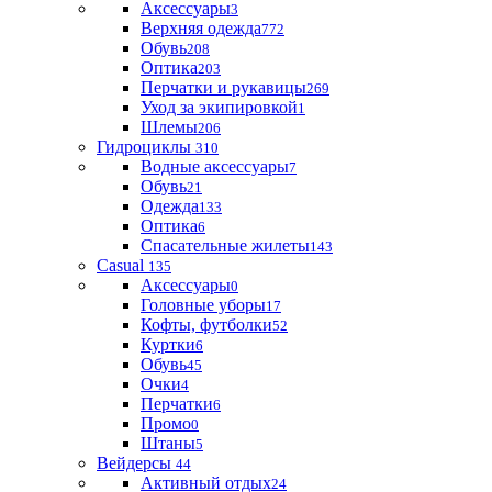
Аксессуары
3
Верхняя одежда
772
Обувь
208
Оптика
203
Перчатки и рукавицы
269
Уход за экипировкой
1
Шлемы
206
Гидроциклы
310
Водные аксессуары
7
Обувь
21
Одежда
133
Оптика
6
Спасательные жилеты
143
Casual
135
Аксессуары
0
Головные уборы
17
Кофты, футболки
52
Куртки
6
Обувь
45
Очки
4
Перчатки
6
Промо
0
Штаны
5
Вейдерсы
44
Активный отдых
24