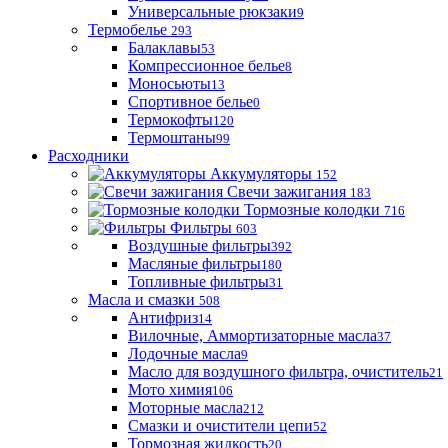
Универсальные рюкзаки
9
Термобелье
293
Балаклавы
53
Компрессионное белье
8
Моносьюты
13
Спортивное белье
0
Термокофты
120
Термоштаны
99
Расходники
Аккумуляторы
152
Свечи зажигания
183
Тормозные колодки
716
Фильтры
603
Воздушные фильтры
392
Масляные фильтры
180
Топливные фильтры
31
Масла и смазки
508
Антифриз
14
Вилочные, Аммортизаторные масла
37
Лодочные масла
9
Масло для воздушного фильтра, очиститель
21
Мото химия
106
Моторные масла
212
Смазки и очистители цепи
52
Тормозная жидкость
20