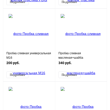
Подробнее
Подробнее
Пробка сливная универсальная
Пробка сливная
M16
масляная+шайба
ZS194MQ(NC450)
200 руб.
340 руб.
Подробнее
Подробнее