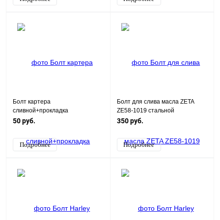
Болт картера
Болт для слива масла ZETA
сливной+прокладка
ZE58-1019 стальной
139FMB,147FMH,152FMH 50-
50 руб.
350 руб.
125см3
Подробнее
Подробнее