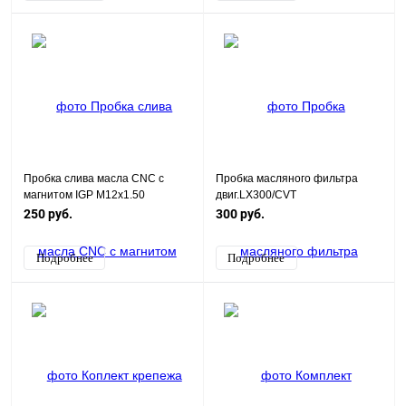
Пробка слива масла CNC с
Пробка масляного фильтра
магнитом IGP M12x1.50
двиг.LX300/CVT
(Серебро)
250 руб.
300 руб.
Подробнее
Подробнее