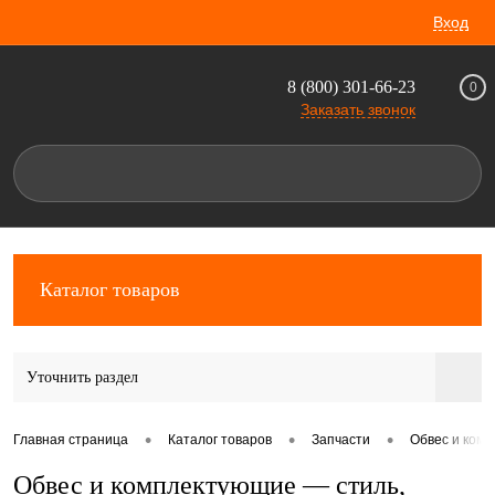
Вход
8 (800) 301-66-23
0
Заказать звонок
Каталог товаров
Уточнить раздел
•
•
•
Главная страница
Каталог товаров
Запчасти
Обвес и комп
Обвес и комплектующие — стиль,