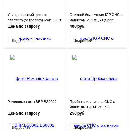
Универсальный крепеж
Сливной болт масла IGP CNC с
пластика (ветровика) болт 10шт
магнитом М12 х1,50 (Sport,
(серебристый)
Senke)
Цена по запросу
400 руб.
Подробнее
Подробнее
Ремешок капота BRP BS0002
Пробка слива масла CNC с
магнитом IGP M12x1.50
(Чёрный)
Цена по запросу
250 руб.
Подробнее
Подробнее