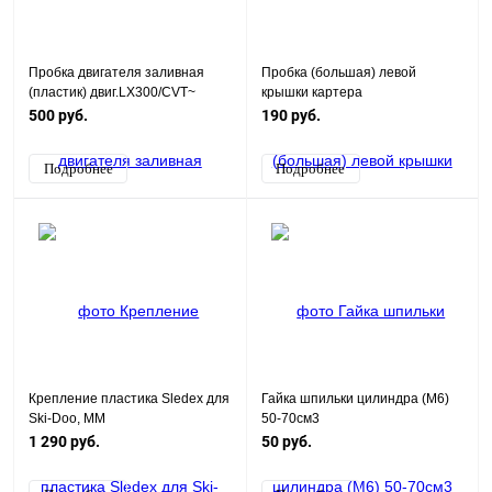
Пробка двигателя заливная
Пробка (большая) левой
(пластик) двиг.LX300/CVT~
крышки картера
139FMB,147FMH,152FMH 50-
500 руб.
190 руб.
125см3
Подробнее
Подробнее
Крепление пластика Sledex для
Гайка шпильки цилиндра (М6)
Ski-Doo, MM
50-70см3
1 290 руб.
50 руб.