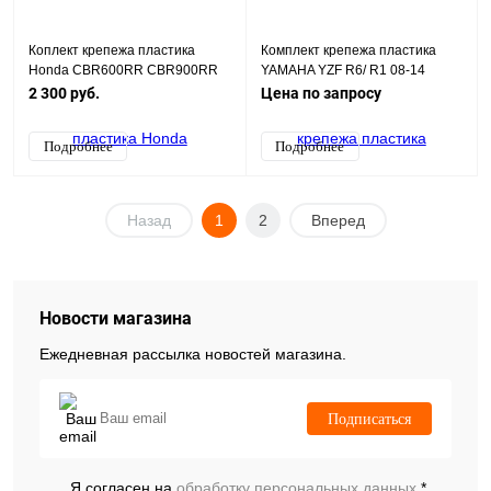
Коплект крепежа пластика
Комплект крепежа пластика
Honda CBR600RR CBR900RR
YAMAHA YZF R6/ R1 08-14
CBR929RR CBR1000RR CBR
2 300 руб.
Цена по запросу
600RR 100 (цвет черный)
Подробнее
Подробнее
Назад
1
2
Вперед
Новости магазина
Ежедневная рассылка новостей магазина.
Подписаться
Я согласен на
обработку персональных данных.
*