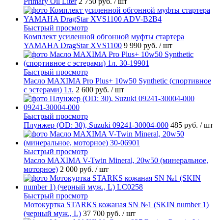
Primary Oil Liter
2 750 руб.
/ шт
Быстрый просмотр
Комплект усиленной обгонной муфты стартера
YAMAHA DragStar XVS1100
9 990 руб.
/ шт
Быстрый просмотр
Масло MAXIMA Pro Plus+ 10w50 Synthetic (спортивное
с эстерами) 1л.
2 600 руб.
/ шт
Быстрый просмотр
Плунжер (OD: 30), Suzuki 09241-30004-000
485 руб.
/ шт
Быстрый просмотр
Масло MAXIMA V-Twin Mineral, 20w50 (минеральное,
моторное)
2 000 руб.
/ шт
Быстрый просмотр
Мотокуртка STARKS кожаная SN №1 (SKIN number 1)
(черный муж., L)
37 700 руб.
/ шт