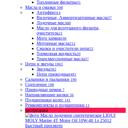
Топливные фильтры
31
Масла и смазки
508
Антифриз
14
Вилочные, Аммортизаторные масла
37
Лодочные масла
9
Масло для воздушного фильтра,
очиститель
21
Мото химия
106
Моторные масла
212
Смазки и очистители цепи
52
Тормозная жидкость
20
Трансмиссионные масла
37
Цепи и звезды
1063
Звезды
582
Цепи приводные
481
Сальники и пыльники
190
Сцепление
198
Приводные ремни
7
Направляющие вилки
56
Подшипники колес
141
Ремкомплекты и подшипники
11
распродажа
Быстрый просмотр