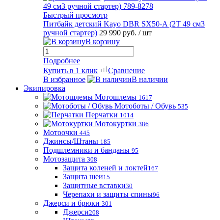
Быстрый просмотр
Питбайк детский Kayo DBR SX50-A (2T 49 см3
ручной стартер)
29 990 руб.
/ шт
В корзину
Подробнее
Купить в 1 клик
Сравнение
В избранное
В наличии
Экипировка
Мотошлемы
1617
Мотоботы / Обувь
535
Перчатки
1014
Мотокуртки
386
Мотоочки
445
Джинсы/Штаны
185
Подшлемники и банданы
95
Мотозащита
308
Защита коленей и локтей
167
Защита шеи
15
Защитные вставки
30
Черепахи и защиты спины
96
Джерси и брюки
301
Джерси
208