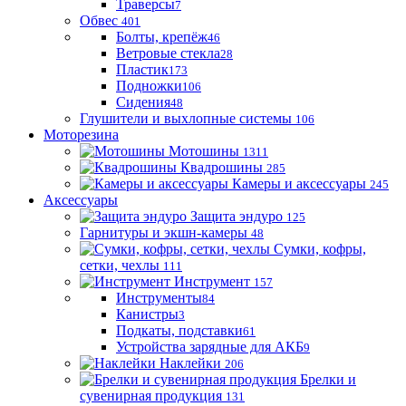
Траверсы
7
Обвес
401
Болты, крепёж
46
Ветровые стекла
28
Пластик
173
Подножки
106
Сидения
48
Глушители и выхлопные системы
106
Моторезина
Мотошины
1311
Квадрошины
285
Камеры и аксессуары
245
Аксессуары
Защита эндуро
125
Гарнитуры и экшн-камеры
48
Сумки, кофры,
сетки, чехлы
111
Инструмент
157
Инструменты
84
Канистры
3
Подкаты, подставки
61
Устройства зарядные для АКБ
9
Наклейки
206
Брелки и
сувенирная продукция
131