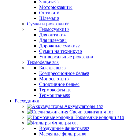
Защита
93
Моторюкзаки
10
Оптика
18
Шлемы
18
Сумки и рюкзаки
66
Гермосумки
19
Для оптики
4
Для шлемов
2
Дорожные сумки
22
Сумки на технику
10
Универсальные рюкзаки
9
Термобелье
293
Балаклавы
53
Компрессионное белье
8
Моносьюты
13
Спортивное белье
0
Термокофты
120
Термоштаны
99
Расходники
Аккумуляторы
152
Свечи зажигания
183
Тормозные колодки
716
Фильтры
603
Воздушные фильтры
392
Масляные фильтры
180