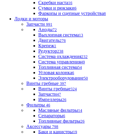
Скребки наста
16
Сумки и рюкзаки
6
Фаркопы и сцепные устройства
8
Лодки и моторы
Запчасти
991
Аноды
72
Выхлопная система
13
Двигатель
276
Крепеж
1
Редуктор
238
Система охлаждения
232
Система управления
49
Топливная система
54
Угловая колонка
6
Электрооборудование
50
Винты гребные
397
Винты гребные
324
Запчасти
47
Импеллеры
26
Фильтры
46
Масляные фильтры
14
Сепараторы
6
Топливные фильтры
26
Аксессуары
798
Баки и канистры
19