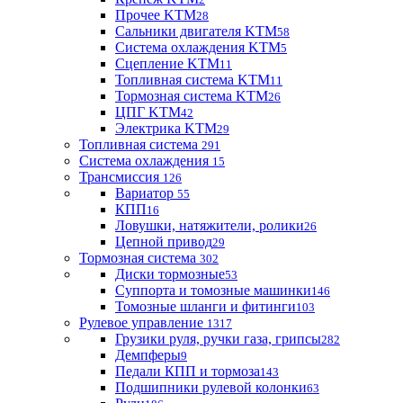
Прочее KTM
28
Сальники двигателя KTM
58
Система охлаждения KTM
5
Сцепление KTM
11
Топливная система KTM
11
Тормозная система KTM
26
ЦПГ KTM
42
Электрика KTM
29
Топливная система
291
Система охлаждения
15
Трансмиссия
126
Вариатор
55
КПП
16
Ловушки, натяжители, ролики
26
Цепной привод
29
Тормозная система
302
Диски тормозные
53
Суппорта и томозные машинки
146
Томозные шланги и фитинги
103
Рулевое управление
1317
Грузики руля, ручки газа, грипсы
282
Демпферы
9
Педали КПП и тормоза
143
Подшипники рулевой колонки
63