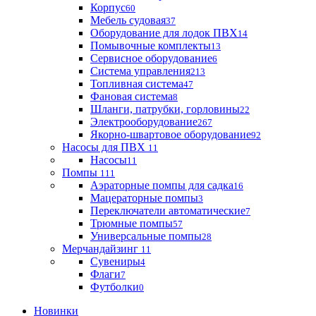
Корпус
60
Мебель судовая
37
Оборудование для лодок ПВХ
14
Помывочные комплекты
13
Сервисное оборудование
6
Система управления
213
Топливная система
47
Фановая система
8
Шланги, патрубки, горловины
22
Электрооборудование
267
Якорно-швартовое оборудование
92
Насосы для ПВХ
11
Насосы
11
Помпы
111
Аэраторные помпы для садка
16
Мацераторные помпы
3
Переключатели автоматические
7
Трюмные помпы
57
Универсальные помпы
28
Мерчандайзинг
11
Сувениры
4
Флаги
7
Футболки
0
Новинки