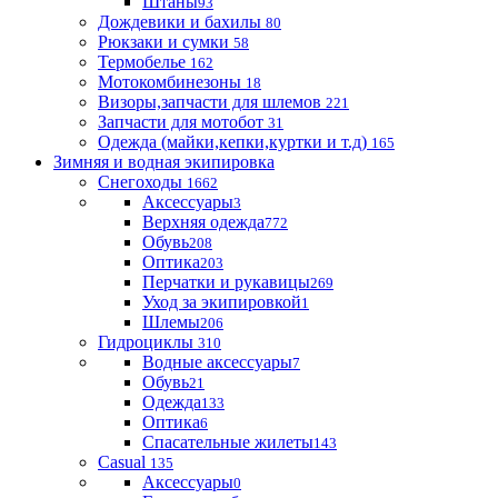
Штаны
93
Дождевики и бахилы
80
Рюкзаки и сумки
58
Термобелье
162
Мотокомбинезоны
18
Визоры,запчасти для шлемов
221
Запчасти для мотобот
31
Одежда (майки,кепки,куртки и т.д)
165
Зимняя и водная экипировка
Снегоходы
1662
Аксессуары
3
Верхняя одежда
772
Обувь
208
Оптика
203
Перчатки и рукавицы
269
Уход за экипировкой
1
Шлемы
206
Гидроциклы
310
Водные аксессуары
7
Обувь
21
Одежда
133
Оптика
6
Спасательные жилеты
143
Casual
135
Аксессуары
0