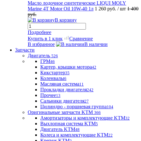
Масло лодочное синтетическое LIQUI MOLY
Marine 4T Motor Oil 10W-40 1л
1 260 руб.
/ шт
1 400
руб.
В корзину
Подробнее
Купить в 1 клик
Сравнение
В избранное
В наличии
Запчасти
Двигатель
526
ГРМ
46
Картер, крышки мотора
42
Кикстартер
35
Коленвалы
6
Масляная система
11
Прокладки двигателя
242
Прочее
13
Сальники двигателя
27
Цилиндро - поршневая группа
104
Оригинальные запчасти KTM
366
Амортизаторы и комплектующие KTM
32
Выхлопная система KTM
5
Двигатель KTM
48
Колеса и комплектующие KTM
22
Крепеж KTM
2