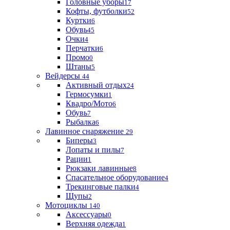
Головные уборы
17
Кофты, футболки
52
Куртки
6
Обувь
45
Очки
4
Перчатки
6
Промо
0
Штаны
5
Вейдерсы
44
Активный отдых
24
Гермосумки
1
Квадро/Мото
6
Обувь
7
Рыбалка
6
Лавинное снаряжение
29
Биперы
3
Лопаты и пилы
7
Рации
1
Рюкзаки лавинные
8
Спасательное оборудование
4
Трекинговые палки
4
Щупы
2
Мотоциклы
140
Аксессуары
0
Верхняя одежда
1