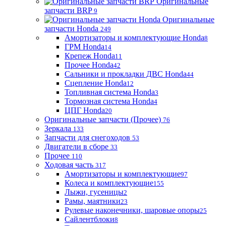
Оригинальные
запчасти BRP
9
Оригинальные
запчасти Honda
249
Амортизаторы и комплектующие Honda
8
ГРМ Honda
14
Крепеж Honda
11
Прочее Honda
42
Сальники и прокладки ДВС Honda
44
Сцепление Honda
12
Топливная система Honda
3
Тормозная система Honda
4
ЦПГ Honda
20
Оригинальные запчасти (Прочее)
76
Зеркала
133
Запчасти для снегоходов
53
Двигатели в сборе
33
Прочее
110
Ходовая часть
317
Амортизаторы и комплектующие
97
Колеса и комплектующие
155
Лыжи, гусеницы
2
Рамы, маятники
23
Рулевые наконечники, шаровые опоры
25
Сайлентблоки
8