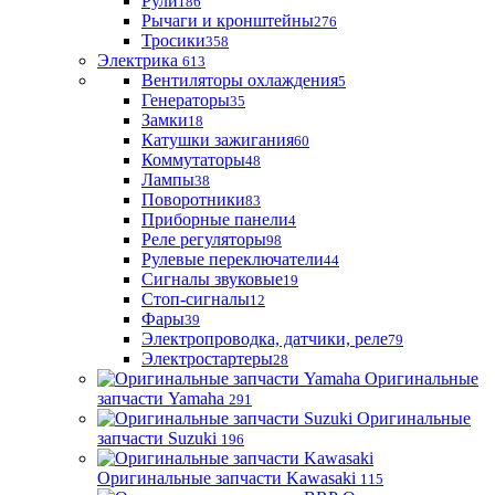
Рули
186
Рычаги и кронштейны
276
Тросики
358
Электрика
613
Вентиляторы охлаждения
5
Генераторы
35
Замки
18
Катушки зажигания
60
Коммутаторы
48
Лампы
38
Поворотники
83
Приборные панели
4
Реле регуляторы
98
Рулевые переключатели
44
Сигналы звуковые
19
Стоп-сигналы
12
Фары
39
Электропроводка, датчики, реле
79
Электростартеры
28
Оригинальные
запчасти Yamaha
291
Оригинальные
запчасти Suzuki
196
Оригинальные запчасти Kawasaki
115