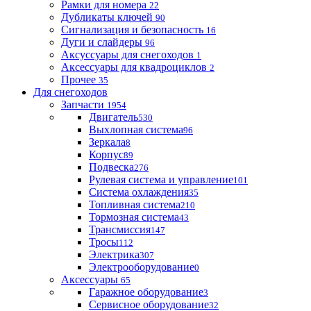
Рамки для номера
22
Дубликаты ключей
90
Сигнализация и безопасность
16
Дуги и слайдеры
96
Аксуссуары для снегоходов
1
Аксессуары для квадроциклов
2
Прочее
35
Для снегоходов
Запчасти
1954
Двигатель
530
Выхлопная система
96
Зеркала
8
Корпус
89
Подвеска
276
Рулевая система и управление
101
Система охлаждения
35
Топливная система
210
Тормозная система
43
Трансмиссия
147
Тросы
112
Электрика
307
Электрооборудование
0
Аксессуары
65
Гаражное оборудование
3
Сервисное оборудование
32