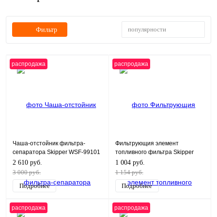
популярности
Фильтр
распродажа
распродажа
Чаша-отстойник фильтра-
Фильтрующия элемент
сепаратора Skipper WSF-99101
топливного фильтра Skipper
чаша-отстойник
для Yamaha F200-250
2 610 руб.
1 004 руб.
3 000 руб.
1 154 руб.
Подробнее
Подробнее
распродажа
распродажа