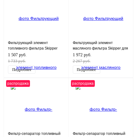
Фильтрующий элемент
Фильтрующий элемент
топливного фильтра Skipper
масляного фильтра Skipper для
для Suzuki DF40-300
Yamaha F8/F9.9/Mercury 8/9.9 4-
1 507 руб.
1 972 руб.
Stroke
1 733 руб.
2 267 руб.
Подробнее
Подробнее
распродажа
распродажа
Фильтр-сепаратор топливный
Фильтр-сепаратор топливный