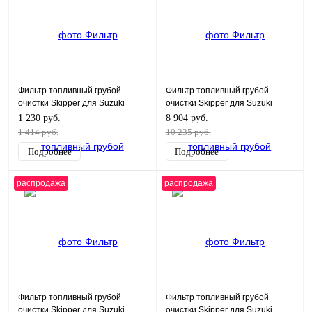
Фильтр топливный грубой
Фильтр топливный грубой
очистки Skipper для Suzuki
очистки Skipper для Suzuki
DF200-DF300
DF20-25, DF40-70, DF90-140
1 230 руб.
8 904 руб.
1 414 руб.
10 235 руб.
Подробнее
Подробнее
распродажа
распродажа
Фильтр топливный грубой
Фильтр топливный грубой
очистки Skipper для Suzuki
очистки Skipper для Suzuki