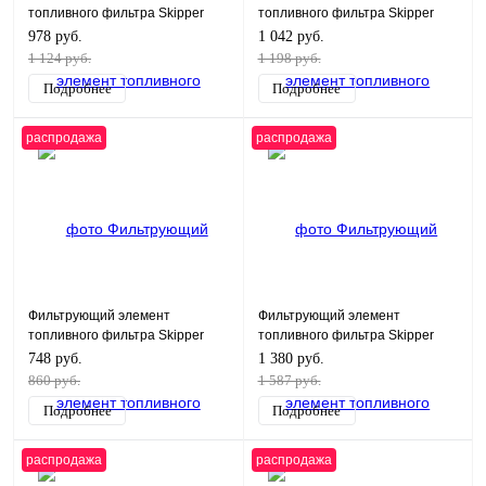
топливного фильтра Skipper
топливного фильтра Skipper
для Yamaha F50-F90/FT50-FT60
для Yamaha 75-85,F40-115
978 руб.
1 042 руб.
1 124 руб.
1 198 руб.
Подробнее
Подробнее
распродажа
распродажа
Фильтрующий элемент
Фильтрующий элемент
топливного фильтра Skipper
топливного фильтра Skipper
для Yamaha 5-225, F9.9-100
для Yamaha 150-250, F150-225
748 руб.
1 380 руб.
860 руб.
1 587 руб.
Подробнее
Подробнее
распродажа
распродажа