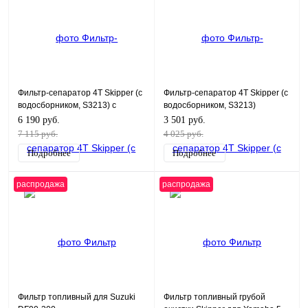
Фильтр-сепаратор 4T Skipper (с
Фильтр-сепаратор 4T Skipper (с
водосборником, S3213) с
водосборником, S3213)
водосборником, малый
6 190 руб.
3 501 руб.
7 115 руб.
4 025 руб.
Подробнее
Подробнее
распродажа
распродажа
Фильтр топливный для Suzuki
Фильтр топливный грубой