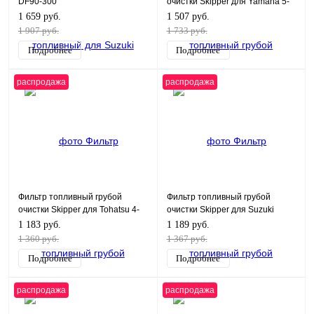
DF90-300
очистки Skipper для Yamaha 5-
90, F9.9-50
1 659 руб.
1 507 руб.
1 907 руб.
1 733 руб.
Подробнее
Подробнее
распродажа
распродажа
Фильтр топливный грубой
Фильтр топливный грубой
очистки Skipper для Tohatsu 4-
очистки Skipper для Suzuki
30
DF25-70, DF90-140
1 183 руб.
1 189 руб.
1 360 руб.
1 367 руб.
Подробнее
Подробнее
распродажа
распродажа