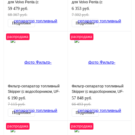
для Volvo Penta (с
для Volvo Penta (с
водосборником, 500FG)
водосборником, 500FG)
59 479 руб.
6 353 руб.
68 367 руб.
7 302 руб.
Подробнее
Подробнее
распродажа
распродажа
Фильтр-сепаратор топливный
Фильтр-сепаратор топливный
Skipper (с водосборником, UF-
Skipper (с водосборником, UF-
10K)
10K)
6 190 руб.
57 848 руб.
7 115 руб.
66 493 руб.
Подробнее
Подробнее
распродажа
распродажа