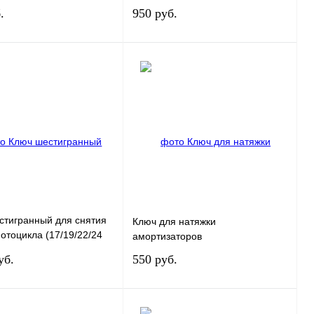
.
950 руб.
В корзину
В корзину
 1 клик
К сравнению
Купить в 1 клик
К сравнению
нное
В
В избранное
В
наличии
наличии
стигранный для снятия
Ключ для натяжки
отоцикла (17/19/22/24
амортизаторов
ulmoto
уб.
550 руб.