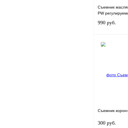
Съемник масля
PW регулируем
990 руб.
Купить в 1 клик
В избранное
Съемник коронч
300 руб.