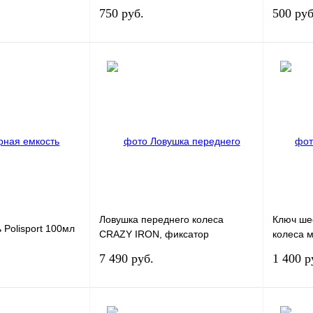
750 руб.
500 руб
корзину
В корзину
К сравнению
Купить в 1 клик
К сравнению
Купить в
В
В избранное
В
В избра
наличии
наличии
Ловушка переднего колеса
Ключ ше
 Polisport 100мл
CRAZY IRON, фиксатор
колеса м
мотоцикла в прицепе
мм) Reg
7 490 руб.
1 400 р