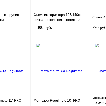
нных пружин
Съемник вариатора 125/150сс,
Свечной
ль)
фиксатор колокола сцепления
1 300 руб.
790 руб
корзину
В корзину
К сравнению
Купить в 1 клик
К сравнению
Купить в
В
В избранное
В
В избра
наличии
наличии
Монтажк
moto 11" PRO
Монтажка Regulmoto 10" PRO
TD-049-