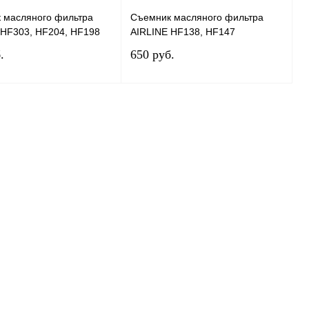
 масляного фильтра
Съемник масляного фильтра
 HF303, HF204, HF198
AIRLINE HF138, HF147
.
650 руб.
Под заказ
Под заказ
 1 клик
К сравнению
Купить в 1 клик
К сравнению
нное
Под заказ
В избранное
Под заказ