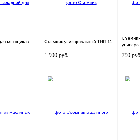
наличии
наличии
Съемник
для мотоцикла
Съемник универсальный ТИП 11
универс
1 900 руб.
750 руб
Под заказ
Под заказ
К сравнению
Купить в 1 клик
К сравнению
Купить в
Под заказ
В избранное
Под заказ
В избра