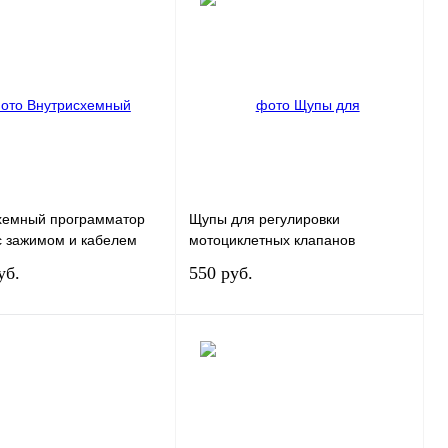
В корзину
В корзину
 1 клик
К сравнению
Купить в 1 клик
К сравнению
нное
В
В избранное
В
наличии
наличии
хемный программатор
Щупы для регулировки
 с зажимом и кабелем
мотоциклетных клапанов
уб.
550 руб.
В корзину
Под заказ
 1 клик
К сравнению
Купить в 1 клик
К сравнению
нное
В
В избранное
Под заказ