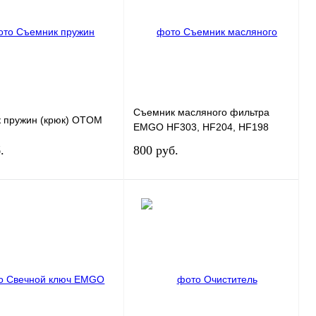
Съемник масляного фильтра
 пружин (крюк) OTOM
EMGO HF303, HF204, HF198
.
800 руб.
В корзину
В корзину
 1 клик
К сравнению
Купить в 1 клик
К сравнению
нное
В
В избранное
В
наличии
наличии