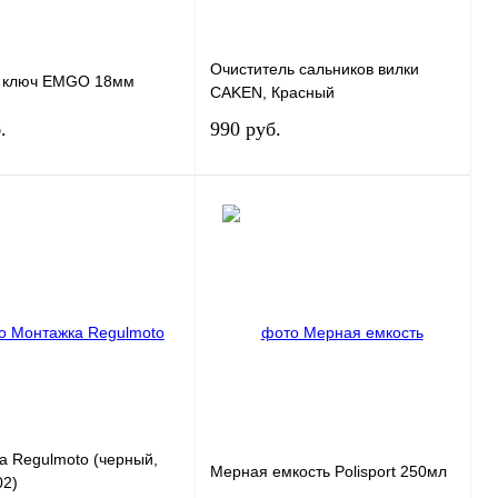
Очиститель сальников вилки
 ключ EMGO 18мм
CAKEN, Красный
.
990 руб.
В корзину
В корзину
 1 клик
К сравнению
Купить в 1 клик
К сравнению
нное
В
В избранное
В
наличии
наличии
а Regulmoto (черный,
Мерная емкость Polisport 250мл
02)