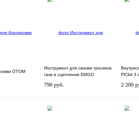
корзину
В корзину
К сравнению
Купить в 1 клик
К сравнению
Купить в
В
В избранное
В
В избра
наличии
наличии
Инструмент для смазки тросиков
Внутрис
ировки OTOM
газа и сцепления EMGO
PICkit 3
790 руб.
2 200 р
корзину
В корзину
К сравнению
Купить в 1 клик
К сравнению
Купить в
В
В избранное
В
В избра