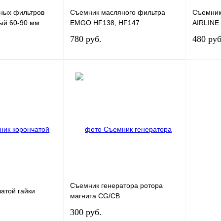
ных фильтров
Съемник масляного фильтра
Съемник
ый 60-90 мм
EMGO HF138, HF147
AIRLINE
780 руб.
480 руб
Под заказ
Под заказ
К сравнению
Купить в 1 клик
К сравнению
Купить в
Под заказ
В избранное
Под заказ
В избра
Съемник генератора ротора
атой гайки
магнита CG/CB
300 руб.