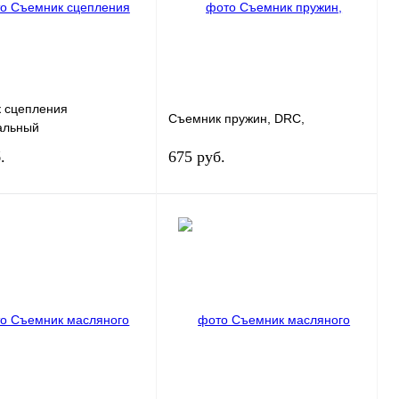
наличии
 сцепления
Съемник пружин, DRC,
альный
.
675 руб.
Под заказ
Под заказ
 1 клик
К сравнению
Купить в 1 клик
К сравнению
нное
Под заказ
В избранное
Под заказ