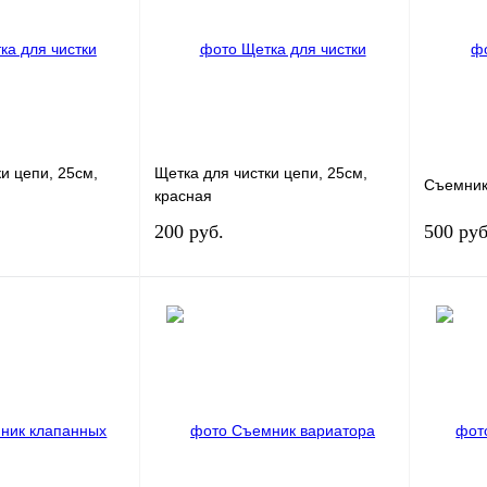
и цепи, 25см,
Щетка для чистки цепи, 25см,
Съемник
красная
200 руб.
500 руб
корзину
В корзину
К сравнению
Купить в 1 клик
К сравнению
Купить в
В
В избранное
В
В избра
наличии
наличии