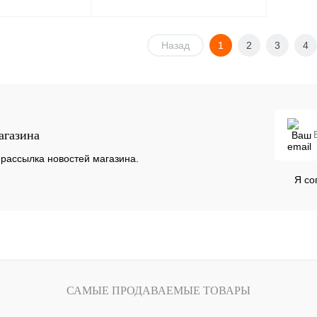
Под заказ
Назад
Под заказ
1
2
3
4
К сравнению
Купить в 1 клик
К сравнению
Под заказ
В избранное
Под заказ
агазина
рассылка новостей магазина.
Я со
САМЫЕ ПРОДАВАЕМЫЕ ТОВАРЫ