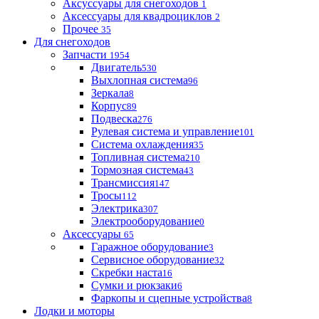
Аксуссуары для снегоходов
1
Аксессуары для квадроциклов
2
Прочее
35
Для снегоходов
Запчасти
1954
Двигатель
530
Выхлопная система
96
Зеркала
8
Корпус
89
Подвеска
276
Рулевая система и управление
101
Система охлаждения
35
Топливная система
210
Тормозная система
43
Трансмиссия
147
Тросы
112
Электрика
307
Электрооборудование
0
Аксессуары
65
Гаражное оборудование
3
Сервисное оборудование
32
Скребки наста
16
Сумки и рюкзаки
6
Фаркопы и сцепные устройства
8
Лодки и моторы