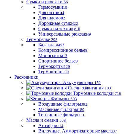
Сумки и рюкзаки
66
Гермосумки
19
Для оптики
4
Для шлемов
2
Дорожные сумки
22
Сумки на технику
10
Универсальные рюкзаки
9
Термобелье
293
Балаклавы
53
Компрессионное белье
8
Моносьюты
13
Спортивное белье
0
Термокофты
120
Термоштаны
99
Расходники
Аккумуляторы
152
Свечи зажигания
183
Тормозные колодки
716
Фильтры
603
Воздушные фильтры
392
Масляные фильтры
180
Топливные фильтры
31
Масла и смазки
508
Антифриз
14
Вилочные, Аммортизаторные масла
37