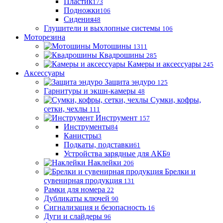
Пластик
173
Подножки
106
Сидения
48
Глушители и выхлопные системы
106
Моторезина
Мотошины
1311
Квадрошины
285
Камеры и аксессуары
245
Аксессуары
Защита эндуро
125
Гарнитуры и экшн-камеры
48
Сумки, кофры,
сетки, чехлы
111
Инструмент
157
Инструменты
84
Канистры
3
Подкаты, подставки
61
Устройства зарядные для АКБ
9
Наклейки
206
Брелки и
сувенирная продукция
131
Рамки для номера
22
Дубликаты ключей
90
Сигнализация и безопасность
16
Дуги и слайдеры
96