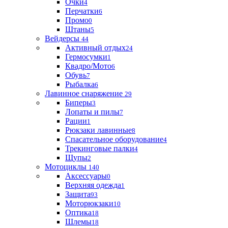
Очки
4
Перчатки
6
Промо
0
Штаны
5
Вейдерсы
44
Активный отдых
24
Гермосумки
1
Квадро/Мото
6
Обувь
7
Рыбалка
6
Лавинное снаряжение
29
Биперы
3
Лопаты и пилы
7
Рации
1
Рюкзаки лавинные
8
Спасательное оборудование
4
Трекинговые палки
4
Щупы
2
Мотоциклы
140
Аксессуары
0
Верхняя одежда
1
Защита
93
Моторюкзаки
10
Оптика
18
Шлемы
18