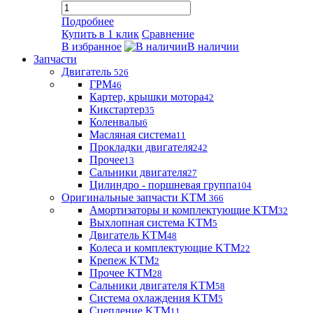
Подробнее
Купить в 1 клик
Сравнение
В избранное
В наличии
Запчасти
Двигатель
526
ГРМ
46
Картер, крышки мотора
42
Кикстартер
35
Коленвалы
6
Масляная система
11
Прокладки двигателя
242
Прочее
13
Сальники двигателя
27
Цилиндро - поршневая группа
104
Оригинальные запчасти KTM
366
Амортизаторы и комплектующие KTM
32
Выхлопная система KTM
5
Двигатель KTM
48
Колеса и комплектующие KTM
22
Крепеж KTM
2
Прочее KTM
28
Сальники двигателя KTM
58
Система охлаждения KTM
5
Сцепление KTM
11