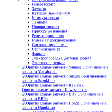
Генераторы
35
Замки
18
Катушки зажигания
60
Коммутаторы
48
Лампы
38
Поворотники
83
Приборные панели
4
Реле регуляторы
98
Рулевые переключатели
44
Сигналы звуковые
19
Стоп-сигналы
12
Фары
39
Электропроводка, датчики, реле
79
Электростартеры
28
Оригинальные
запчасти Yamaha
291
Оригинальные
запчасти Suzuki
196
Оригинальные запчасти Kawasaki
115
Оригинальные
запчасти BRP
9
Оригинальные
запчасти Honda
249