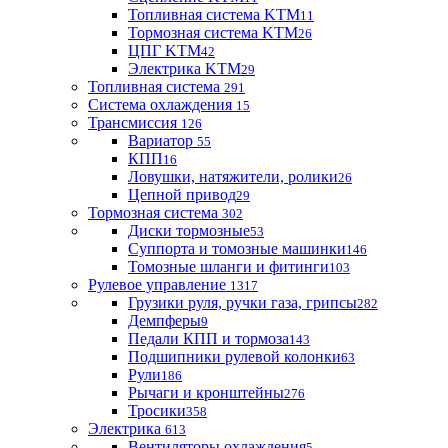
Топливная система KTM
11
Тормозная система KTM
26
ЦПГ KTM
42
Электрика KTM
29
Топливная система
291
Система охлаждения
15
Трансмиссия
126
Вариатор
55
КПП
16
Ловушки, натяжители, ролики
26
Цепной привод
29
Тормозная система
302
Диски тормозные
53
Суппорта и томозные машинки
146
Томозные шланги и фитинги
103
Рулевое управление
1317
Грузики руля, ручки газа, грипсы
282
Демпферы
9
Педали КПП и тормоза
143
Подшипники рулевой колонки
63
Рули
186
Рычаги и кронштейны
276
Тросики
358
Электрика
613
Вентиляторы охлаждения
5