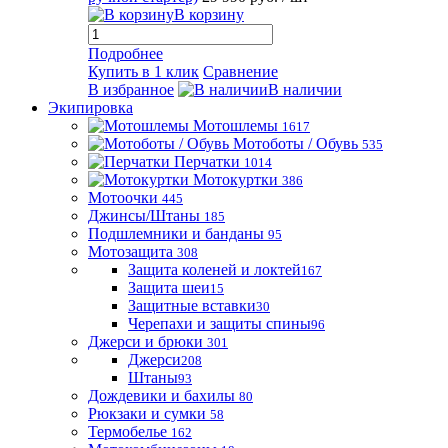
В корзину
Подробнее
Купить в 1 клик
Сравнение
В избранное
В наличии
Экипировка
Мотошлемы
1617
Мотоботы / Обувь
535
Перчатки
1014
Мотокуртки
386
Мотоочки
445
Джинсы/Штаны
185
Подшлемники и банданы
95
Мотозащита
308
Защита коленей и локтей
167
Защита шеи
15
Защитные вставки
30
Черепахи и защиты спины
96
Джерси и брюки
301
Джерси
208
Штаны
93
Дождевики и бахилы
80
Рюкзаки и сумки
58
Термобелье
162