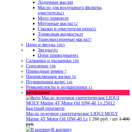
Лодочные масла
9
Масло для воздушного фильтра,
очиститель
21
Мото химия
106
Моторные масла
212
Смазки и очистители цепи
52
Тормозная жидкость
20
Трансмиссионные масла
37
Цепи и звезды
1063
Звезды
582
Цепи приводные
481
Сальники и пыльники
190
Сцепление
198
Приводные ремни
7
Направляющие вилки
56
Подшипники колес
141
Ремкомплекты и подшипники
11
распродажа
Быстрый просмотр
Масло лодочное синтетическое LIQUI MOLY
Marine 4T Motor Oil 10W-40 1л
1 260 руб.
/ шт
1 400
руб.
В корзину