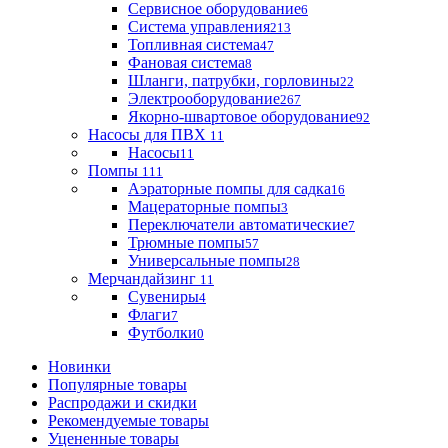
Сервисное оборудование
6
Система управления
213
Топливная система
47
Фановая система
8
Шланги, патрубки, горловины
22
Электрооборудование
267
Якорно-швартовое оборудование
92
Насосы для ПВХ
11
Насосы
11
Помпы
111
Аэраторные помпы для садка
16
Мацераторные помпы
3
Переключатели автоматические
7
Трюмные помпы
57
Универсальные помпы
28
Мерчандайзинг
11
Сувениры
4
Флаги
7
Футболки
0
Новинки
Популярные товары
Распродажи и скидки
Рекомендуемые товары
Уцененные товары