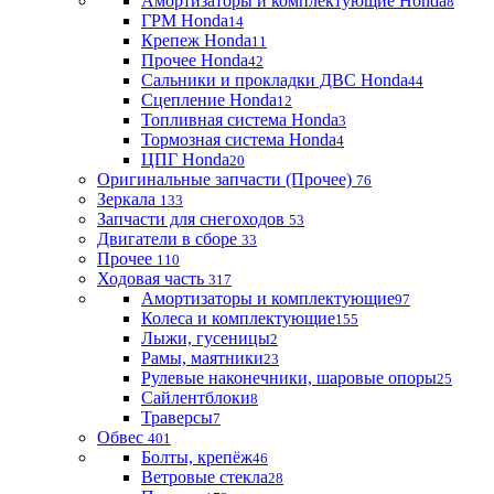
Амортизаторы и комплектующие Honda
8
ГРМ Honda
14
Крепеж Honda
11
Прочее Honda
42
Сальники и прокладки ДВС Honda
44
Сцепление Honda
12
Топливная система Honda
3
Тормозная система Honda
4
ЦПГ Honda
20
Оригинальные запчасти (Прочее)
76
Зеркала
133
Запчасти для снегоходов
53
Двигатели в сборе
33
Прочее
110
Ходовая часть
317
Амортизаторы и комплектующие
97
Колеса и комплектующие
155
Лыжи, гусеницы
2
Рамы, маятники
23
Рулевые наконечники, шаровые опоры
25
Сайлентблоки
8
Траверсы
7
Обвес
401
Болты, крепёж
46
Ветровые стекла
28