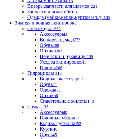
Мотокомбинезоны
18
Визоры,запчасти для шлемов
221
Запчасти для мотобот
31
Одежда (майки,кепки,куртки и т.д)
165
Зимняя и водная экипировка
Снегоходы
1662
Аксессуары
3
Верхняя одежда
772
Обувь
208
Оптика
203
Перчатки и рукавицы
269
Уход за экипировкой
1
Шлемы
206
Гидроциклы
310
Водные аксессуары
7
Обувь
21
Одежда
133
Оптика
6
Спасательные жилеты
143
Casual
135
Аксессуары
0
Головные уборы
17
Кофты, футболки
52
Куртки
6
Обувь
45