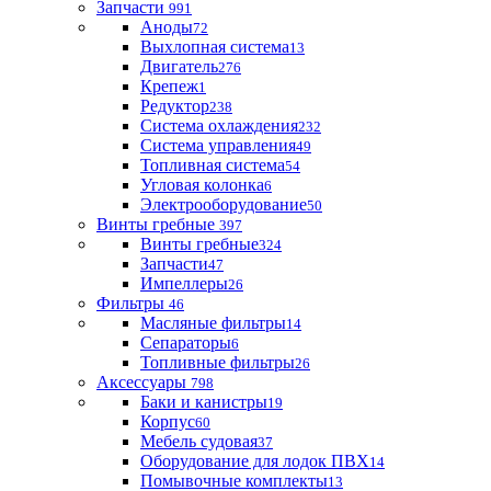
Запчасти
991
Аноды
72
Выхлопная система
13
Двигатель
276
Крепеж
1
Редуктор
238
Система охлаждения
232
Система управления
49
Топливная система
54
Угловая колонка
6
Электрооборудование
50
Винты гребные
397
Винты гребные
324
Запчасти
47
Импеллеры
26
Фильтры
46
Масляные фильтры
14
Сепараторы
6
Топливные фильтры
26
Аксессуары
798
Баки и канистры
19
Корпус
60
Мебель судовая
37
Оборудование для лодок ПВХ
14
Помывочные комплекты
13