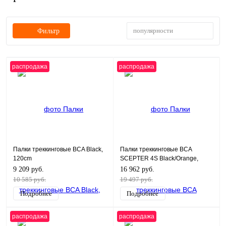
популярности
Фильтр
распродажа
распродажа
Палки треккинговые BCA Black,
Палки треккинговые BCA
120cm
SCEPTER 4S Black/Orange,
130cm
9 209 руб.
16 962 руб.
10 585 руб.
19 497 руб.
Подробнее
Подробнее
распродажа
распродажа