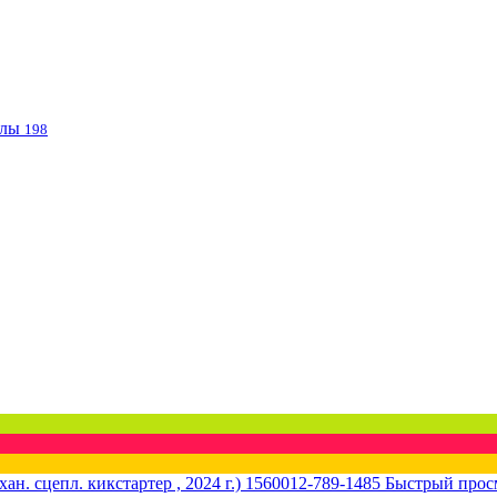
клы
198
Быстрый прос