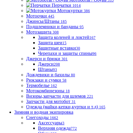
535
Перчатки
1014
Мотокуртки
386
Мотоочки
445
Джинсы/Штаны
185
Подшлемники и банданы
95
Мотозащита
308
Защита коленей и локтей
167
Защита шеи
15
Защитные вставки
30
Черепахи и защиты спины
96
Джерси и брюки
301
Джерси
208
Штаны
93
Дождевики и бахилы
80
Рюкзаки и сумки
58
Термобелье
162
Мотокомбинезоны
18
Визоры,запчасти для шлемов
221
Запчасти для мотобот
31
Одежда (майки,кепки,куртки и т.д)
165
Зимняя и водная экипировка
Снегоходы
1662
Аксессуары
3
Верхняя одежда
772