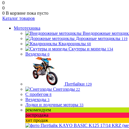
0
0
0
В корзине
пока пусто
Каталог товаров
Мототехника
Внедорожные мотоци
Дорожные мотоциклы
119
Квадроциклы
68
Скутеры и мопеды
134
Вездеходы
0
Питбайки
129
Снегоходы
22
С пробегом
8
Вездеходы
3
Лодки и лодочные моторы
33
рекомендуем
распродажа
хит продаж