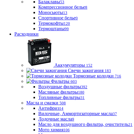
Балаклавы
53
Компрессионное белье
8
Моносьюты
13
Спортивное белье
0
Термокофты
120
Термоштаны
99
Расходники
Аккумуляторы
152
Свечи зажигания
183
Тормозные колодки
716
Фильтры
603
Воздушные фильтры
392
Масляные фильтры
180
Топливные фильтры
31
Масла и смазки
508
Антифриз
14
Вилочные, Аммортизаторные масла
37
Лодочные масла
9
Масло для воздушного фильтра, очиститель
21
Мото химия
106