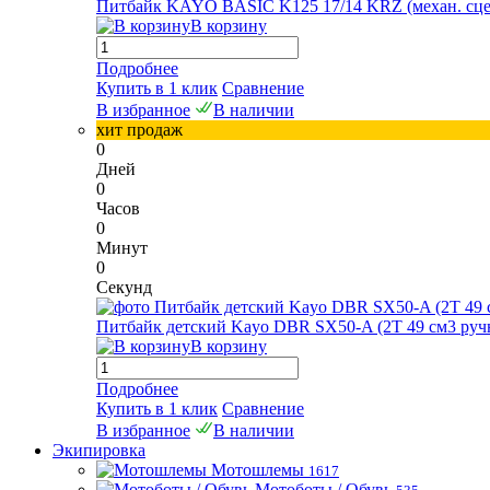
Питбайк KAYO BASIC K125 17/14 KRZ (механ. сцепл.
В корзину
Подробнее
Купить в 1 клик
Сравнение
В избранное
В наличии
хит продаж
0
Дней
0
Часов
0
Минут
0
Секунд
Питбайк детский Kayo DBR SX50-A (2T 49 см3 ручн
В корзину
Подробнее
Купить в 1 клик
Сравнение
В избранное
В наличии
Экипировка
Мотошлемы
1617
Мотоботы / Обувь