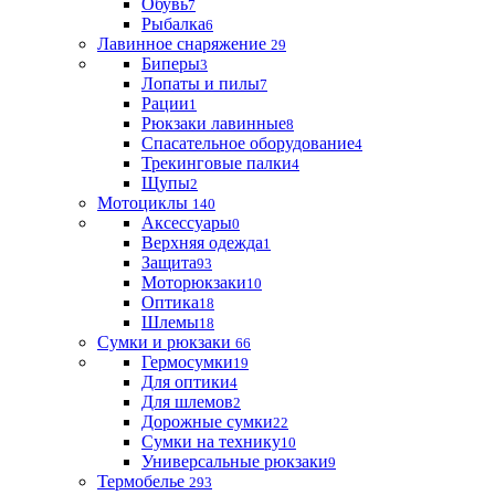
Обувь
7
Рыбалка
6
Лавинное снаряжение
29
Биперы
3
Лопаты и пилы
7
Рации
1
Рюкзаки лавинные
8
Спасательное оборудование
4
Трекинговые палки
4
Щупы
2
Мотоциклы
140
Аксессуары
0
Верхняя одежда
1
Защита
93
Моторюкзаки
10
Оптика
18
Шлемы
18
Сумки и рюкзаки
66
Гермосумки
19
Для оптики
4
Для шлемов
2
Дорожные сумки
22
Сумки на технику
10
Универсальные рюкзаки
9
Термобелье
293