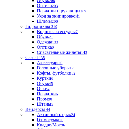
Обувь
208
Оптика
203
Перчатки и рукавицы
269
Уход за экипировкой
1
Шлемы
206
Гидроциклы
310
Водные аксессуары
7
Обувь
21
Одежда
133
Оптика
6
Спасательные жилеты
143
Casual
135
Аксессуары
0
Головные уборы
17
Кофты, футболки
52
Куртки
6
Обувь
45
Очки
4
Перчатки
6
Промо
0
Штаны
5
Вейдерсы
44
Активный отдых
24
Гермосумки
1
Квадро/Мото
6