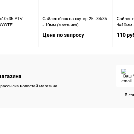
х10х35 ATV
Сайлентблок на скутер 25 -34/35
Сайлент
OYOTE
- 10мм (маятника)
d=10мм A
Цена по запросу
110 ру
В корзину
Запросить цену
магазина
К сравнению
Купить в 1 клик
К сравнению
Купить в
В
В избранное
Под заказ
В избра
рассылка новостей магазина.
наличии
Я со