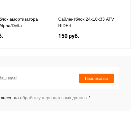
блок амортизатора
Сайлентблок 24х10х33 ATV
lpha/Delta
RIDER
б.
150 руб.
Под заказ
Под заказ
 1 клик
К сравнению
Купить в 1 клик
К сравнению
Подписаться
нное
Под заказ
В избранное
Под заказ
гласен на
обработку персональных данных.
*