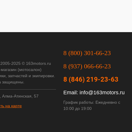
8 (800) 301-66-23
 2005-2025 © 163motors.ru
8 (937) 066-66-23
-магазин (мотосалон)
ки, запчастей и экипировки.
8 (846) 219-23-63
а защищены.
Email:
info@163motors.ru
, Алма-Атинская, 57
График работы: Ежедневно с
ть на карте
10:00 до 19:00