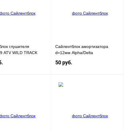
блок глушителя
Сайлентблок амортизатора
19 ATV WILD TRACK
d=12мм Alpha/Delta
б.
50 руб.
В корзину
В корзину
 1 клик
К сравнению
Купить в 1 клик
К сравнению
нное
В
В избранное
В
наличии
наличии