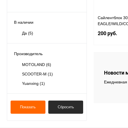
Сайлентблок 30
В наличии
EAGLE/WILD/C
200 руб.
Да
(5)
Производитель
MOTOLAND
(6)
Купить в 1 клик
Новости 
SCOOTER-M
(1)
В избранное
Ежедневная 
Yuanxing
(1)
Показать
Сбросить