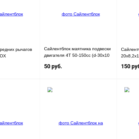
Сайлентблок маятника подвески
редних рычагов
Сайлент
двигателя 4T 50-150сс (d-30x10
FOX
20х8,2х
L-30x35) CN
50 руб.
150 ру
В корзину
В корзину
К сравнению
Купить в 1 клик
К сравнению
Купить в
В
В избранное
В
В избра
наличии
наличии