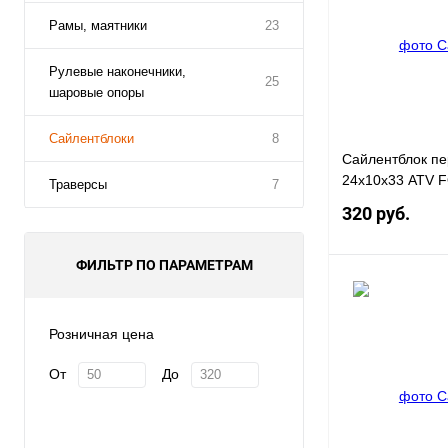
Рамы, маятники
23
Рулевые наконечники,
25
шаровые опоры
Сайлентблоки
8
Сайлентблок пе
24х10х33 ATV 
Траверсы
7
320 руб.
ФИЛЬТР ПО ПАРАМЕТРАМ
Розничная цена
Купить в 1 клик
От
До
В избранное