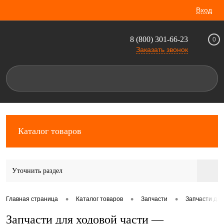
Вход
8 (800) 301-66-23
0
Заказать звонок
Каталог товаров
Уточнить раздел
•
•
•
Главная страница
Каталог товаров
Запчасти
Запчасти для
Запчасти для ходовой части —