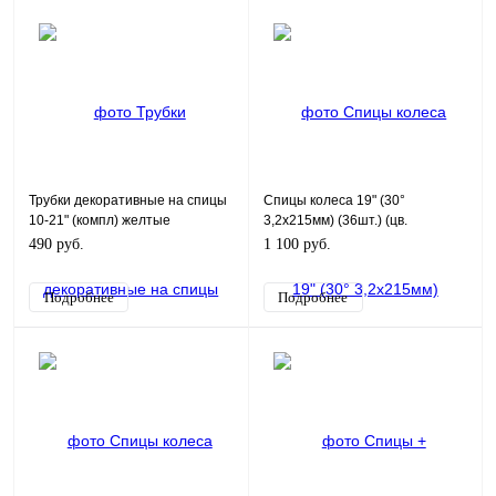
Трубки декоративные на спицы
Спицы колеса 19" (30°
10-21" (компл) желтые
3,2х215мм) (36шт.) (цв.
серебро) KAYO T2
490 руб.
1 100 руб.
Подробнее
Подробнее