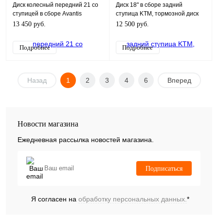
Диск колесный передний 21 со
Диск 18" в сборе задний
ступицей в сборе Avantis
ступица KTM, тормозной диск
Enduro 250/250Pro
под 4 болта черный
13 450 руб.
12 500 руб.
(Серебристый)
Подробнее
Подробнее
Назад
1
2
3
4
6
Вперед
Новости магазина
Ежедневная рассылка новостей магазина.
Подписаться
Я согласен на
обработку персональных данных.
*