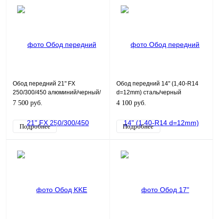
Обод передний 21" FX
Обод передний 14" (1,40-R14
250/300/450 алюминий/черный/
d=12mm) сталь/черный
ступица синяя
7 500 руб.
4 100 руб.
Подробнее
Подробнее