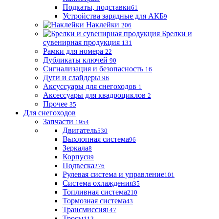
Подкаты, подставки
61
Устройства зарядные для АКБ
9
Наклейки
206
Брелки и
сувенирная продукция
131
Рамки для номера
22
Дубликаты ключей
90
Сигнализация и безопасность
16
Дуги и слайдеры
96
Аксуссуары для снегоходов
1
Аксессуары для квадроциклов
2
Прочее
35
Для снегоходов
Запчасти
1954
Двигатель
530
Выхлопная система
96
Зеркала
8
Корпус
89
Подвеска
276
Рулевая система и управление
101
Система охлаждения
35
Топливная система
210
Тормозная система
43
Трансмиссия
147
Тросы
112