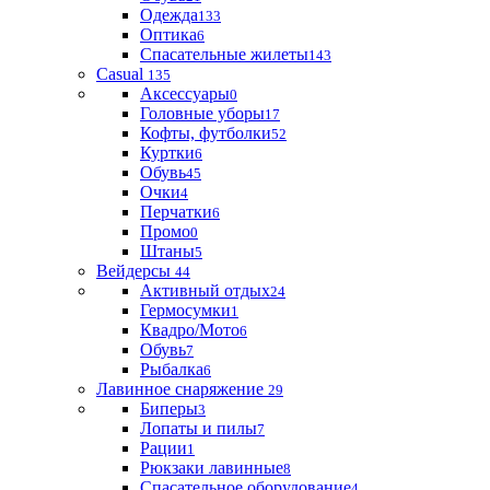
Одежда
133
Оптика
6
Спасательные жилеты
143
Casual
135
Аксессуары
0
Головные уборы
17
Кофты, футболки
52
Куртки
6
Обувь
45
Очки
4
Перчатки
6
Промо
0
Штаны
5
Вейдерсы
44
Активный отдых
24
Гермосумки
1
Квадро/Мото
6
Обувь
7
Рыбалка
6
Лавинное снаряжение
29
Биперы
3
Лопаты и пилы
7
Рации
1
Рюкзаки лавинные
8
Спасательное оборудование
4