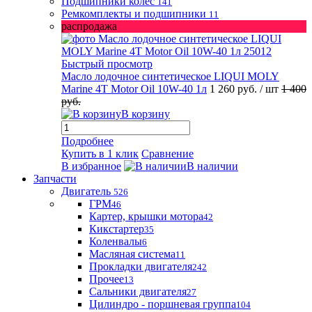
Подшипники колес
141
Ремкомплекты и подшипники
11
распродажа
Быстрый просмотр
Масло лодочное синтетическое LIQUI MOLY
Marine 4T Motor Oil 10W-40 1л
1 260 руб.
/ шт
1 400
руб.
В корзину
Подробнее
Купить в 1 клик
Сравнение
В избранное
В наличии
Запчасти
Двигатель
526
ГРМ
46
Картер, крышки мотора
42
Кикстартер
35
Коленвалы
6
Масляная система
11
Прокладки двигателя
242
Прочее
13
Сальники двигателя
27
Цилиндро - поршневая группа
104