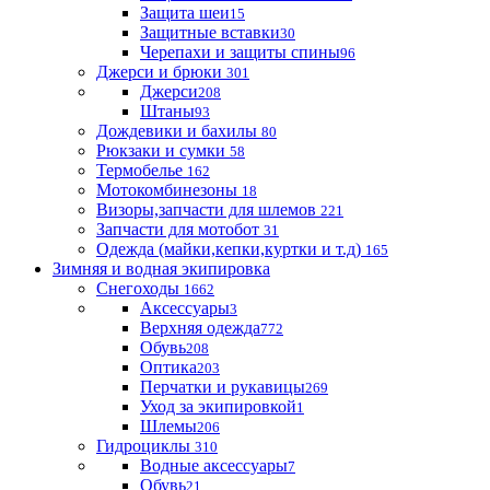
Защита шеи
15
Защитные вставки
30
Черепахи и защиты спины
96
Джерси и брюки
301
Джерси
208
Штаны
93
Дождевики и бахилы
80
Рюкзаки и сумки
58
Термобелье
162
Мотокомбинезоны
18
Визоры,запчасти для шлемов
221
Запчасти для мотобот
31
Одежда (майки,кепки,куртки и т.д)
165
Зимняя и водная экипировка
Снегоходы
1662
Аксессуары
3
Верхняя одежда
772
Обувь
208
Оптика
203
Перчатки и рукавицы
269
Уход за экипировкой
1
Шлемы
206
Гидроциклы
310
Водные аксессуары
7
Обувь
21