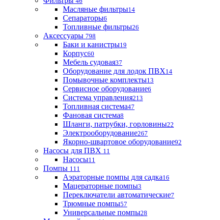
Фильтры
46
Масляные фильтры
14
Сепараторы
6
Топливные фильтры
26
Аксессуары
798
Баки и канистры
19
Корпус
60
Мебель судовая
37
Оборудование для лодок ПВХ
14
Помывочные комплекты
13
Сервисное оборудование
6
Система управления
213
Топливная система
47
Фановая система
8
Шланги, патрубки, горловины
22
Электрооборудование
267
Якорно-швартовое оборудование
92
Насосы для ПВХ
11
Насосы
11
Помпы
111
Аэраторные помпы для садка
16
Мацераторные помпы
3
Переключатели автоматические
7
Трюмные помпы
57
Универсальные помпы
28