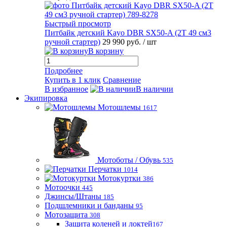
Быстрый просмотр
Питбайк детский Kayo DBR SX50-A (2T 49 см3
ручной стартер)
29 990 руб.
/ шт
В корзину
Подробнее
Купить в 1 клик
Сравнение
В избранное
В наличии
Экипировка
Мотошлемы
1617
Мотоботы / Обувь
535
Перчатки
1014
Мотокуртки
386
Мотоочки
445
Джинсы/Штаны
185
Подшлемники и банданы
95
Мотозащита
308
Защита коленей и локтей
167