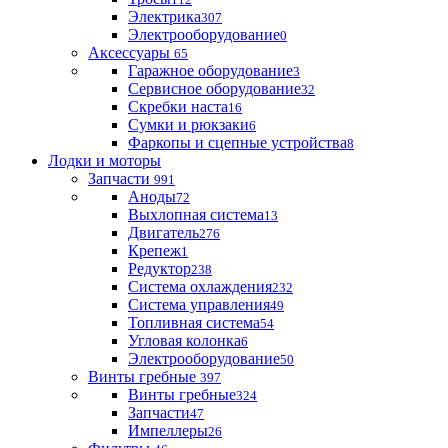
Электрика
307
Электрооборудование
0
Аксессуары
65
Гаражное оборудование
3
Сервисное оборудование
32
Скребки наста
16
Сумки и рюкзаки
6
Фаркопы и сцепные устройства
8
Лодки и моторы
Запчасти
991
Аноды
72
Выхлопная система
13
Двигатель
276
Крепеж
1
Редуктор
238
Система охлаждения
232
Система управления
49
Топливная система
54
Угловая колонка
6
Электрооборудование
50
Винты гребные
397
Винты гребные
324
Запчасти
47
Импеллеры
26