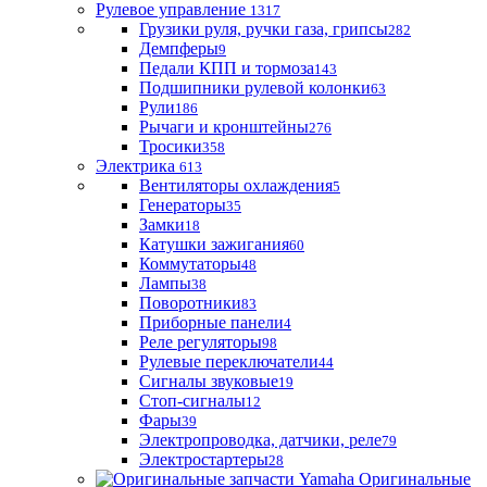
Рулевое управление
1317
Грузики руля, ручки газа, грипсы
282
Демпферы
9
Педали КПП и тормоза
143
Подшипники рулевой колонки
63
Рули
186
Рычаги и кронштейны
276
Тросики
358
Электрика
613
Вентиляторы охлаждения
5
Генераторы
35
Замки
18
Катушки зажигания
60
Коммутаторы
48
Лампы
38
Поворотники
83
Приборные панели
4
Реле регуляторы
98
Рулевые переключатели
44
Сигналы звуковые
19
Стоп-сигналы
12
Фары
39
Электропроводка, датчики, реле
79
Электростартеры
28
Оригинальные