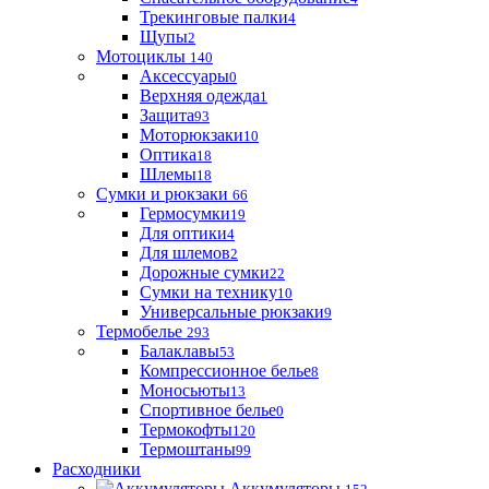
Трекинговые палки
4
Щупы
2
Мотоциклы
140
Аксессуары
0
Верхняя одежда
1
Защита
93
Моторюкзаки
10
Оптика
18
Шлемы
18
Сумки и рюкзаки
66
Гермосумки
19
Для оптики
4
Для шлемов
2
Дорожные сумки
22
Сумки на технику
10
Универсальные рюкзаки
9
Термобелье
293
Балаклавы
53
Компрессионное белье
8
Моносьюты
13
Спортивное белье
0
Термокофты
120
Термоштаны
99
Расходники
Аккумуляторы