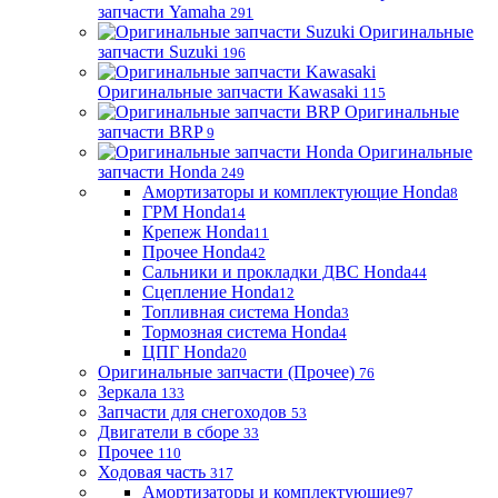
запчасти Yamaha
291
Оригинальные
запчасти Suzuki
196
Оригинальные запчасти Kawasaki
115
Оригинальные
запчасти BRP
9
Оригинальные
запчасти Honda
249
Амортизаторы и комплектующие Honda
8
ГРМ Honda
14
Крепеж Honda
11
Прочее Honda
42
Сальники и прокладки ДВС Honda
44
Сцепление Honda
12
Топливная система Honda
3
Тормозная система Honda
4
ЦПГ Honda
20
Оригинальные запчасти (Прочее)
76
Зеркала
133
Запчасти для снегоходов
53
Двигатели в сборе
33
Прочее
110
Ходовая часть
317
Амортизаторы и комплектующие
97