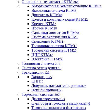
Оригинальные запчасти KTM
366
Амортизаторы и комплектующие KTM
32
Выхлопная система KTM
5
Двигатель KTM
48
Колеса и комплектующие KTM
22
Крепеж KTM
2
Прочее KTM
28
Сальники двигателя KTM
58
Система охлаждения KTM
5
Сцепление KTM
11
Топливная система KTM
11
Тормозная система KTM
26
ЦПГ KTM
42
Электрика KTM
29
Топливная система
291
Система охлаждения
15
Трансмиссия
126
Вариатор
55
КПП
16
Ловушки, натяжители, ролики
26
Цепной привод
29
Тормозная система
302
Диски тормозные
53
Суппорта и томозные машинки
146
Томозные шланги и фитинги
103