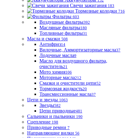
152
Свечи зажигания
183
Тормозные колодки
716
Фильтры
603
Воздушные фильтры
392
Масляные фильтры
180
Топливные фильтры
31
Масла и смазки
508
Антифриз
14
Вилочные, Аммортизаторные масла
37
Лодочные масла
9
Масло для воздушного фильтра,
очиститель
21
Мото химия
106
Моторные масла
212
Смазки и очистители цепи
52
Тормозная жидкость
20
Трансмиссионные масла
37
Цепи и звезды
1063
Звезды
582
Цепи приводные
481
Сальники и пыльники
190
Сцепление
198
Приводные ремни
7
Направляющие вилки
56