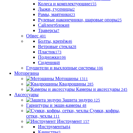
Колеса и комплектующие
155
Лыжи, гусеницы
2
Рамы, маятники
23
Рулевые наконечники, шаровые опоры
25
Сайлентблоки
8
Траверсы
7
Обвес
401
Болты, крепёж
46
Ветровые стекла
28
Пластик
173
Подножки
106
Сидения
48
Глушители и выхлопные системы
106
Моторезина
Мотошины
1311
Квадрошины
285
Камеры и аксессуары
245
Аксессуары
Защита эндуро
125
Гарнитуры и экшн-камеры
48
Сумки, кофры,
сетки, чехлы
111
Инструмент
157
Инструменты
84
Канистры
3