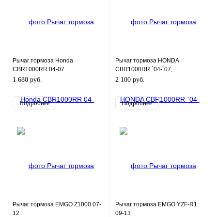
Рычаг тормоза Honda
Рычаг тормоза HONDA
CBR1000RR 04-07
CBR1000RR `04-`07;
CBR600RR `07-`14 53170-MEL-
1 680 руб.
2 100 руб.
006
Подробнее
Подробнее
Рычаг тормоза EMGO Z1000 07-
Рычаг тормоза EMGO YZF-R1
12
09-13