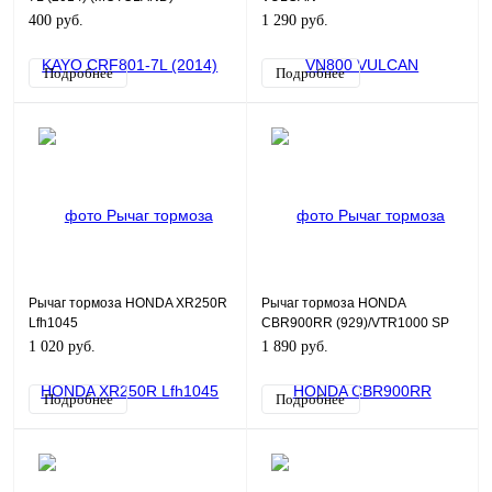
DRIFTER/VN1500/VN1600/VN200/Lfk
400 руб.
1 290 руб.
(уценка)
Подробнее
Подробнее
Рычаг тормоза HONDA XR250R
Рычаг тормоза HONDA
Lfh1045
CBR900RR (929)/VTR1000 SP
Lfh1048
1 020 руб.
1 890 руб.
Подробнее
Подробнее