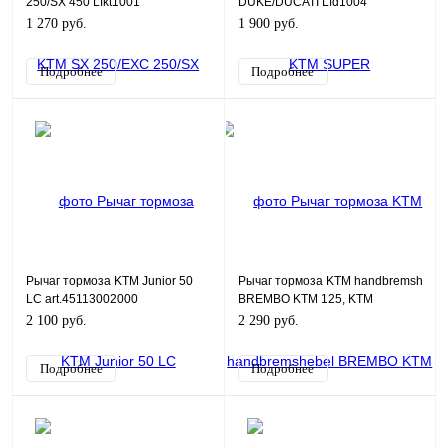
250/SX 450 Lfkt1001
DUKE/DUCATI Lfd1004
1 270 руб.
1 900 руб.
Подробнее
Подробнее
Рычаг тормоза KTM Junior 50
Рычаг тормоза KTM handbremshebel
LC art.45113002000
BREMBO KTM 125, KTM
150/200/250/300/350/400/450/500/53
2 100 руб.
2 290 руб.
Подробнее
Подробнее