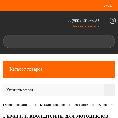
Вход
8 (800) 301-66-23
0
Заказать звонок
Каталог товаров
Уточнить раздел
•
•
•
Главная страница
Каталог товаров
Запчасти
Рулевое упр
Рычаги и кронштейны для мотоциклов