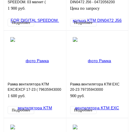
SPEEDOM. 03 магнит (
DIN0472 J56 - 0472056200
54814069050 )
1 900 руб.
Цена по запросу
Подробнее
Подробнее
Рамка вентилятора KTM
Рамка вентилятора KTM EXC
EXC/EXCF 17-23 ( 79635943000
20-23 79735943000
)
1 600 руб.
900 руб.
Подробнее
Подробнее