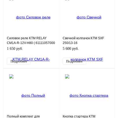
Силовое реле KTM RELAY
Свечной колпачок KTM SXF
CM1A-R-12V-H80 ( 61111057000
250/13-16
)
1 650 руб.
5 600 руб.
Подробнее
Подробнее
Полный комплект для
Кнопка стартера KTM