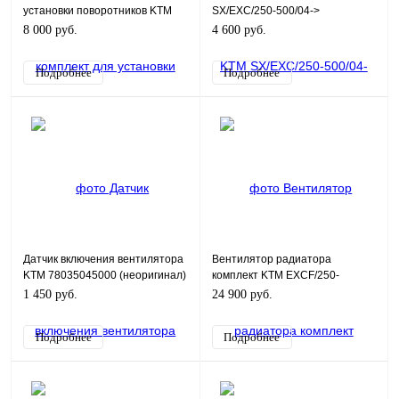
установки поворотников KTM
SX/EXC/250-500/04->
72512099000
8 000 руб.
4 600 руб.
Подробнее
Подробнее
Датчик включения вентилятора
Вентилятор радиатора
KTM 78035045000 (неоригинал)
комплект KTM EXCF/250-
90-95 градусов
530/08-16 ( 81235941144 /
1 450 руб.
24 900 руб.
81235941044 )
Подробнее
Подробнее