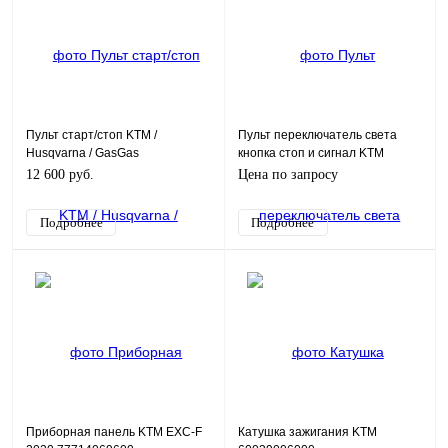
Пульт старт/стоп KTM /
Пульт переключатель света
Husqvarna / GasGas
кнопка стоп и сигнал KTM
A46011074000
EXC125-500/15->
12 600 руб.
Цена по запросу
Подробнее
Подробнее
Приборная панель KTM EXC-F
Катушка зажигания KTM