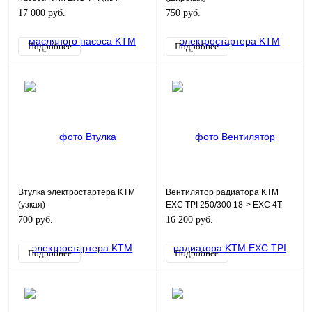
Sensor) 55641075000
17 000 руб.
750 руб.
Подробнее
Подробнее
Втулка электростартера KTM
Вентилятор радиатора KTM
(узкая)
EXC TPI 250/300 18-> EXC 4T
250/350/450/500 18->
700 руб.
16 200 руб.
Подробнее
Подробнее