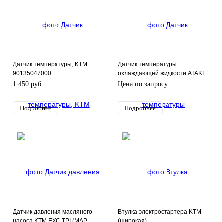
Датчик температуры, KTM
Датчик температуры
90135047000
охлаждающей жидкости ATAKI
EF300
1 450 руб.
Цена по запросу
Подробнее
Подробнее
Датчик давления масляного
Втулка электростартера KTM
насоса KTM EXC TPI (MAP
(широкая)