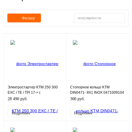
популярности
Фильтр
Электростартер KTM 250 300
Стопорное кольцо KTM
EXC / TE / TPI 17-> (
DIN0471- 9X1 INOX 0471009104
55540001000 / 55440001000
28 490 руб.
300 руб.
Подробнее
Подробнее