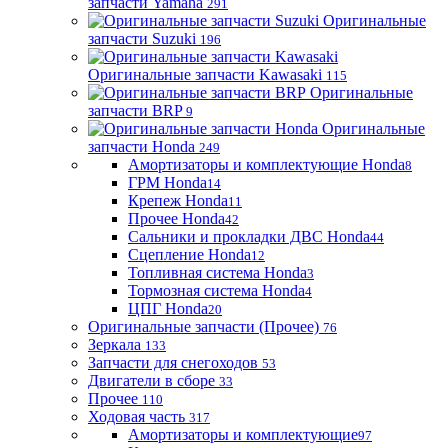
запчасти Yamaha
291
Оригинальные
запчасти Suzuki
196
Оригинальные запчасти Kawasaki
115
Оригинальные
запчасти BRP
9
Оригинальные
запчасти Honda
249
Амортизаторы и комплектующие Honda
8
ГРМ Honda
14
Крепеж Honda
11
Прочее Honda
42
Сальники и прокладки ДВС Honda
44
Сцепление Honda
12
Топливная система Honda
3
Тормозная система Honda
4
ЦПГ Honda
20
Оригинальные запчасти (Прочее)
76
Зеркала
133
Запчасти для снегоходов
53
Двигатели в сборе
33
Прочее
110
Ходовая часть
317
Амортизаторы и комплектующие
97