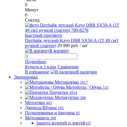
0
Минут
0
Секунд
Быстрый просмотр
Питбайк детский Kayo DBR SX50-A (2T 49 см3
ручной стартер)
29 990 руб.
/ шт
В корзину
Подробнее
Купить в 1 клик
Сравнение
В избранное
В наличии
Экипировка
Мотошлемы
1617
Мотоботы / Обувь
535
Перчатки
1014
Мотокуртки
386
Мотоочки
445
Джинсы/Штаны
185
Подшлемники и банданы
95
Мотозащита
308
Защита коленей и локтей
167