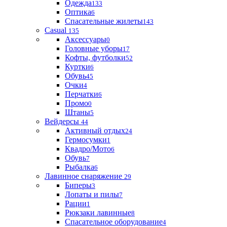
Одежда
133
Оптика
6
Спасательные жилеты
143
Casual
135
Аксессуары
0
Головные уборы
17
Кофты, футболки
52
Куртки
6
Обувь
45
Очки
4
Перчатки
6
Промо
0
Штаны
5
Вейдерсы
44
Активный отдых
24
Гермосумки
1
Квадро/Мото
6
Обувь
7
Рыбалка
6
Лавинное снаряжение
29
Биперы
3
Лопаты и пилы
7
Рации
1
Рюкзаки лавинные
8
Спасательное оборудование
4