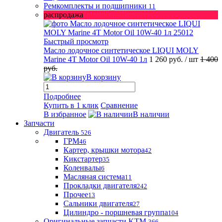
Ремкомплекты и подшипники
11
распродажа
Быстрый просмотр
Масло лодочное синтетическое LIQUI MOLY
Marine 4T Motor Oil 10W-40 1л
1 260 руб.
/ шт
1 400
руб.
В корзину
Подробнее
Купить в 1 клик
Сравнение
В избранное
В наличии
Запчасти
Двигатель
526
ГРМ
46
Картер, крышки мотора
42
Кикстартер
35
Коленвалы
6
Масляная система
11
Прокладки двигателя
242
Прочее
13
Сальники двигателя
27
Цилиндро - поршневая группа
104
Оригинальные запчасти KTM
366