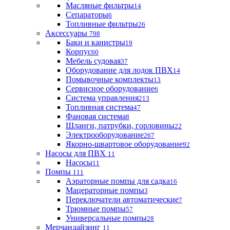
Масляные фильтры
14
Сепараторы
6
Топливные фильтры
26
Аксессуары
798
Баки и канистры
19
Корпус
60
Мебель судовая
37
Оборудование для лодок ПВХ
14
Помывочные комплекты
13
Сервисное оборудование
6
Система управления
213
Топливная система
47
Фановая система
8
Шланги, патрубки, горловины
22
Электрооборудование
267
Якорно-швартовое оборудование
92
Насосы для ПВХ
11
Насосы
11
Помпы
111
Аэраторные помпы для садка
16
Мацераторные помпы
3
Переключатели автоматические
7
Трюмные помпы
57
Универсальные помпы
28
Мерчандайзинг
11