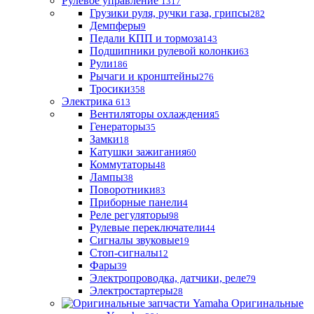
Рулевое управление
1317
Грузики руля, ручки газа, грипсы
282
Демпферы
9
Педали КПП и тормоза
143
Подшипники рулевой колонки
63
Рули
186
Рычаги и кронштейны
276
Тросики
358
Электрика
613
Вентиляторы охлаждения
5
Генераторы
35
Замки
18
Катушки зажигания
60
Коммутаторы
48
Лампы
38
Поворотники
83
Приборные панели
4
Реле регуляторы
98
Рулевые переключатели
44
Сигналы звуковые
19
Стоп-сигналы
12
Фары
39
Электропроводка, датчики, реле
79
Электростартеры
28
Оригинальные