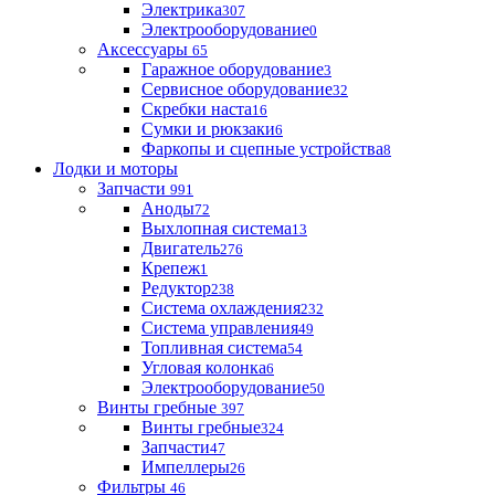
Электрика
307
Электрооборудование
0
Аксессуары
65
Гаражное оборудование
3
Сервисное оборудование
32
Скребки наста
16
Сумки и рюкзаки
6
Фаркопы и сцепные устройства
8
Лодки и моторы
Запчасти
991
Аноды
72
Выхлопная система
13
Двигатель
276
Крепеж
1
Редуктор
238
Система охлаждения
232
Система управления
49
Топливная система
54
Угловая колонка
6
Электрооборудование
50
Винты гребные
397
Винты гребные
324
Запчасти
47
Импеллеры
26
Фильтры
46