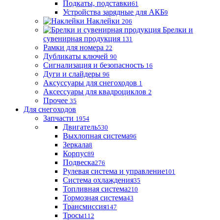
Подкаты, подставки
61
Устройства зарядные для АКБ
9
Наклейки
206
Брелки и
сувенирная продукция
131
Рамки для номера
22
Дубликаты ключей
90
Сигнализация и безопасность
16
Дуги и слайдеры
96
Аксуссуары для снегоходов
1
Аксессуары для квадроциклов
2
Прочее
35
Для снегоходов
Запчасти
1954
Двигатель
530
Выхлопная система
96
Зеркала
8
Корпус
89
Подвеска
276
Рулевая система и управление
101
Система охлаждения
35
Топливная система
210
Тормозная система
43
Трансмиссия
147
Тросы
112