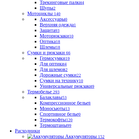
Трекинговые палки
4
Щупы
2
Мотоциклы
140
Аксессуары
0
Верхняя одежда
1
Защита
93
Моторюкзаки
10
Оптика
18
Шлемы
18
Сумки и рюкзаки
66
Гермосумки
19
Для оптики
4
Для шлемов
2
Дорожные сумки
22
Сумки на технику
10
Универсальные рюкзаки
9
Термобелье
293
Балаклавы
53
Компрессионное белье
8
Моносьюты
13
Спортивное белье
0
Термокофты
120
Термоштаны
99
Расходники
Аккумуляторы
152