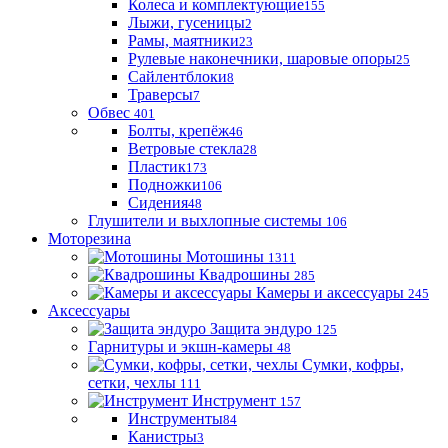
Колеса и комплектующие
155
Лыжи, гусеницы
2
Рамы, маятники
23
Рулевые наконечники, шаровые опоры
25
Сайлентблоки
8
Траверсы
7
Обвес
401
Болты, крепёж
46
Ветровые стекла
28
Пластик
173
Подножки
106
Сидения
48
Глушители и выхлопные системы
106
Моторезина
Мотошины
1311
Квадрошины
285
Камеры и аксессуары
245
Аксессуары
Защита эндуро
125
Гарнитуры и экшн-камеры
48
Сумки, кофры,
сетки, чехлы
111
Инструмент
157
Инструменты
84
Канистры
3