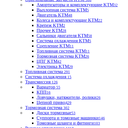
Амортизаторы и комплектующие KTM
32
Выхлопная система KTM
5
Двигатель KTM
48
Колеса и комплектующие KTM
22
Крепеж KTM
2
Прочее KTM
28
Сальники двигателя KTM
58
Система охлаждения KTM
5
Сцепление KTM
11
Топливная система KTM
11
Тормозная система KTM
26
ЦПГ KTM
42
Электрика KTM
29
Топливная система
291
Система охлаждения
15
Трансмиссия
126
Вариатор
55
КПП
16
Ловушки, натяжители, ролики
26
Цепной привод
29
Тормозная система
302
Диски тормозные
53
Суппорта и томозные машинки
146
Томозные шланги и фитинги
103