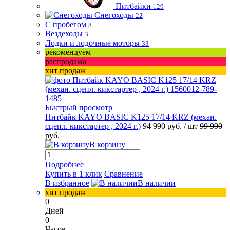
Питбайки
129
Снегоходы
22
С пробегом
8
Вездеходы
3
Лодки и лодочные моторы
33
рекомендуем
распродажа
хит продаж
Быстрый просмотр
Питбайк KAYO BASIC K125 17/14 KRZ (механ.
сцепл. кикстартер , 2024 г.)
94 990 руб.
/ шт
99 990
руб.
В корзину
Подробнее
Купить в 1 клик
Сравнение
В избранное
В наличии
хит продаж
0
Дней
0
Часов