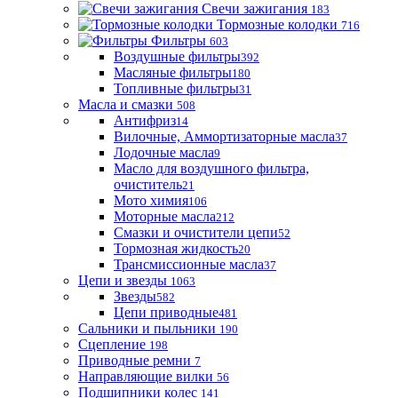
Свечи зажигания
183
Тормозные колодки
716
Фильтры
603
Воздушные фильтры
392
Масляные фильтры
180
Топливные фильтры
31
Масла и смазки
508
Антифриз
14
Вилочные, Аммортизаторные масла
37
Лодочные масла
9
Масло для воздушного фильтра,
очиститель
21
Мото химия
106
Моторные масла
212
Смазки и очистители цепи
52
Тормозная жидкость
20
Трансмиссионные масла
37
Цепи и звезды
1063
Звезды
582
Цепи приводные
481
Сальники и пыльники
190
Сцепление
198
Приводные ремни
7
Направляющие вилки
56
Подшипники колес
141