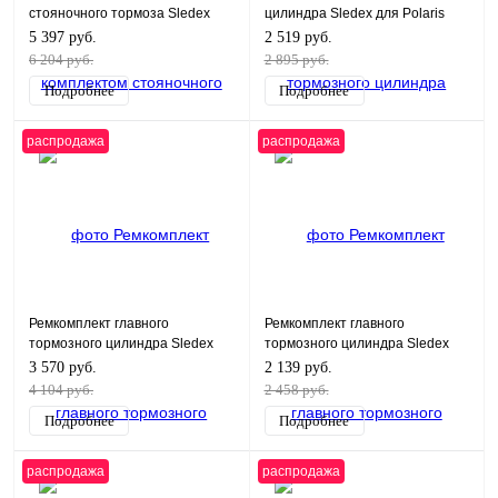
стояночного тормоза Sledex
цилиндра Sledex для Polaris
для Ski-Doo
5 397 руб.
2 519 руб.
6 204 руб.
2 895 руб.
Подробнее
Подробнее
распродажа
распродажа
Ремкомплект главного
Ремкомплект главного
тормозного цилиндра Sledex
тормозного цилиндра Sledex
для Yamaha, Arctic Cat
для Polaris
3 570 руб.
2 139 руб.
4 104 руб.
2 458 руб.
Подробнее
Подробнее
распродажа
распродажа