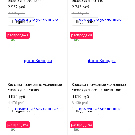
Sledex для Ski-Doo
Sledex для Polaris
2 937 руб.
2 343 руб.
3 376 руб.
2 693 руб.
Подробнее
Подробнее
распродажа
распродажа
Колодки тормозные усиленные
Колодки тормозные усиленные
Sledex для Polaris
Sledex для Arctic Cat/Ski-Doo
(заменяет 05-152-41F)
3 894 руб.
3 010 руб.
4 476 руб.
3 460 руб.
Подробнее
Подробнее
распродажа
распродажа