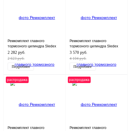
Ремкомплект главного
Ремкомплект главного
тормозного цилиндра Sledex
тормозного цилиндра Sledex
для Polaris
для Polaris
2 282 руб.
3 570 руб.
2 623 руб.
4 104 руб.
Подробнее
Подробнее
распродажа
распродажа
Ремкомплект главного
Ремкомплект главного