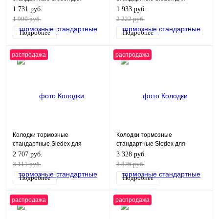
Yamaha
Yamaha
1 731 руб.
1 933 руб.
1 990 руб.
2 222 руб.
Подробнее
Подробнее
распродажа
распродажа
Колодки тормозные
Колодки тормозные
стандартные Sledex для
стандартные Sledex для
Yamaha
Yamaha
2 707 руб.
3 328 руб.
3 111 руб.
3 826 руб.
Подробнее
Подробнее
распродажа
распродажа