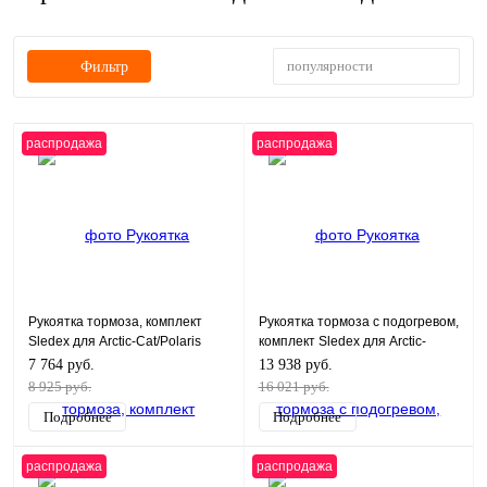
популярности
Фильтр
распродажа
распродажа
Рукоятка тормоза, комплект
Рукоятка тормоза с подогревом,
Sledex для Arctic-Cat/Polaris
комплект Sledex для Arctic-
(заменяет SM-08151)
Cat/Polaris
7 764 руб.
13 938 руб.
8 925 руб.
16 021 руб.
Подробнее
Подробнее
распродажа
распродажа