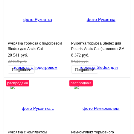
Рукоятка тормоза с подогревом
Рукоятка тормоза Sledex для
Sledex для Arctic Cat
Polaris, Arctic Cat (заменяет SM-
08151-A)
20 541 руб.
8 372 руб.
23 610 руб.
9 623 руб.
Подробнее
Подробнее
распродажа
распродажа
Рукоятка с комплектом
Ремкомплект тормозного