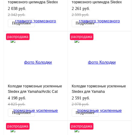
тормозного цилиндра Sledex
тормозного цилиндра Sledex
для Arctic Cat/Yamaha
для Arctic Cat
2 038 руб.
2 261 руб.
2 342 руб.
2 599 руб.
Подробнее
Подробнее
распродажа
распродажа
Колодки тормозные усиленные
Колодки тормозные усиленные
Sledex для Yamaha/Arctic Cat
Sledex для Yamaha
4 198 руб.
2 591 руб.
4 825 руб.
2 978 руб.
Подробнее
Подробнее
распродажа
распродажа