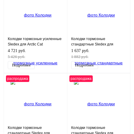
Колодки тормозные усиленные
Колодки тормозные
Sledex для Arctic Cat
стандартные Sledex для
Yamaha VK 540
4 721 руб.
1 637 руб.
5 426 руб.
1 882 руб.
Подробнее
Подробнее
распродажа
распродажа
Колодки тормозные
Колодки тормозные
стандартные Sledex для
стандартные Sledex для