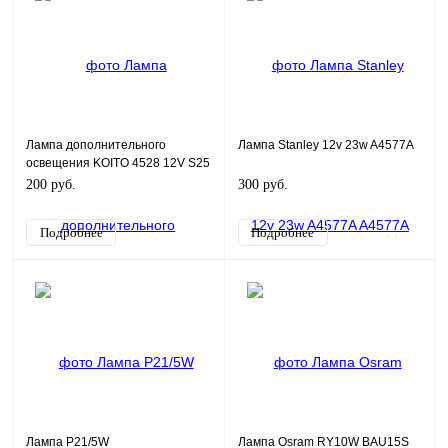
Лампа дополнительного
Лампа Stanley 12v 23w A4577A
освещения KOITO 4528 12V S25
18/5W
200 руб.
300 руб.
Подробнее
Подробнее
Лампа P21/5W
Лампа Osram RY10W BAU15S