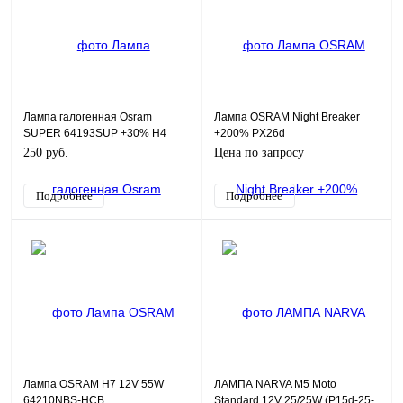
Лампа галогенная Osram
Лампа OSRAM Night Breaker
SUPER 64193SUP +30% H4
+200% PX26d
60/55W 1 шт.
250 руб.
Цена по запросу
Подробнее
Подробнее
Лампа OSRAM H7 12V 55W
ЛАМПА NARVA M5 Moto
64210NBS-HCB
Standard 12V 25/25W (P15d-25-