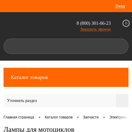
Вход
8 (800) 301-66-23
0
Заказать звонок
Каталог товаров
Уточнить раздел
•
•
•
Главная страница
Каталог товаров
Запчасти
Электрика дл
Лампы для мотоциклов