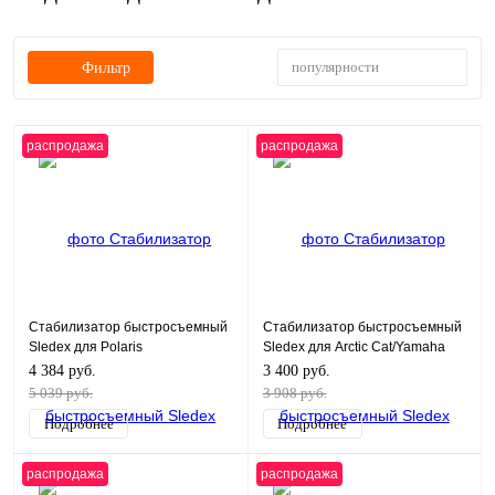
популярности
Фильтр
распродажа
распродажа
Стабилизатор быстросъемный
Стабилизатор быстросъемный
Sledex для Polaris
Sledex для Arctic Cat/Yamaha
550/600/800/850
4 384 руб.
3 400 руб.
5 039 руб.
3 908 руб.
Подробнее
Подробнее
распродажа
распродажа