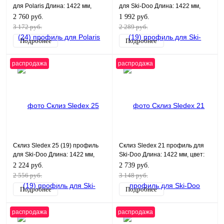
для Polaris Длина: 1422 мм,
для Ski-Doo Длина: 1422 мм,
цвет: белый
цвет: черный
2 760 руб.
1 992 руб.
3 172 руб.
2 289 руб.
Подробнее
Подробнее
распродажа
распродажа
Склиз Sledex 25 (19) профиль
Склиз Sledex 21 профиль для
для Ski-Doo Длина: 1422 мм,
Ski-Doo Длина: 1422 мм, цвет:
цвет: графитовый
черный
2 224 руб.
2 739 руб.
2 556 руб.
3 148 руб.
Подробнее
Подробнее
распродажа
распродажа