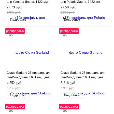
для Yamaha Длина: 1422 мм,
для Polaris Длина: 1422 мм,
цвет: белый
цвет: черный
2 679 руб.
2 058 руб.
3 079 руб.
2 365 руб.
Подробнее
Подробнее
распродажа
распродажа
Склиз Garland 26 профиль для
Склиз Garland 26 профиль для
Ski-Doo Длина: 1651 мм, цвет:
Ski-Doo Длина: 1651 мм, цвет:
черный
графитовый
4 552 руб.
5 216 руб.
5 232 руб.
5 996 руб.
Подробнее
Подробнее
распродажа
распродажа