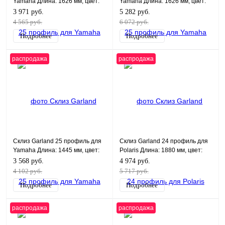
Yamaha Длина: 1626 мм, цвет:
Yamaha Длина: 1626 мм, цвет:
черный
графитовый
3 971 руб.
5 282 руб.
4 565 руб.
6 072 руб.
Подробнее
Подробнее
распродажа
распродажа
Склиз Garland 25 профиль для
Склиз Garland 24 профиль для
Yamaha Длина: 1445 мм, цвет:
Polaris Длина: 1880 мм, цвет:
черный
черный
3 568 руб.
4 974 руб.
4 102 руб.
5 717 руб.
Подробнее
Подробнее
распродажа
распродажа