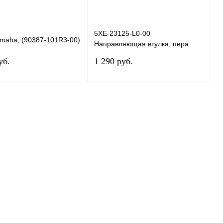
5XE-23125-L0-00
amaha, (90387-101R3-00)
Направляющая втулка, пера
вилки 1, Yamaha
уб.
1 290 руб.
В корзину
В корзину
 1 клик
К сравнению
Купить в 1 клик
К сравнению
нное
В
В избранное
В
наличии
наличии