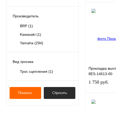
Производитель
BRP
(1)
Купить в 1 клик
Kawasaki
(1)
В избранное
Yamaha
(294)
Вид тросика
Прокладка вых
Трос сцепления
(1)
8ES-14613-00
1 750 руб.
Показать
Сбросить