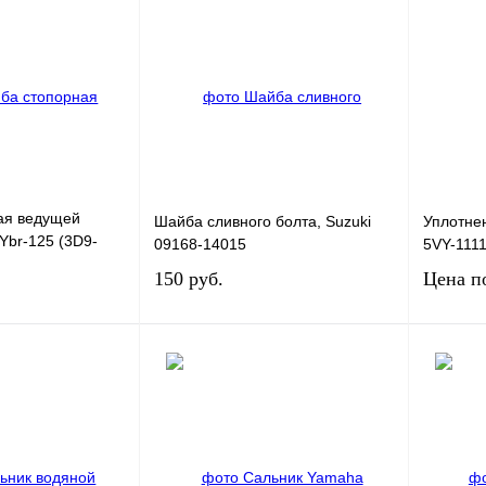
ая ведущей
Шайба сливного болта, Suzuki
Уплотне
Ybr-125 (3D9-
09168-14015
5VY-111
150 руб.
Цена п
В корзину
В корзину
К сравнению
Купить в 1 клик
К сравнению
Купить в
В
В избранное
В
В избра
наличии
наличии