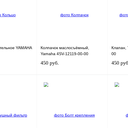
К сравнению
Купить в 1 клик
К сравнению
Купить в
В
В избранное
В
В избра
наличии
наличии
ительное YAMAHA
Колпачок маслосъёмный,
Клапан,
Yamaha 4SV-12119-00-00
00
450 руб.
450 руб
В корзину
В корзину
К сравнению
Купить в 1 клик
К сравнению
Купить в
В
В избранное
В
В избра
наличии
наличии