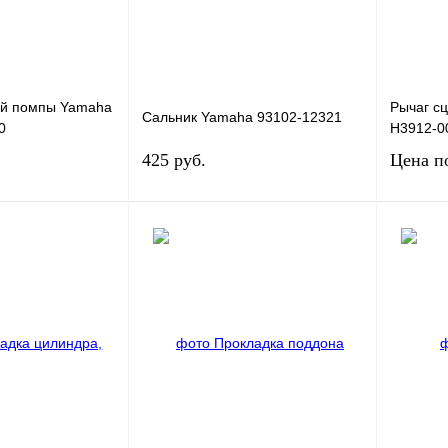
ой помпы Yamaha
Рычаг с
Сальник Yamaha 93102-12321
0
H3912-00
425 руб.
Цена п
В корзину
В корзину
К сравнению
Купить в 1 клик
К сравнению
Купить в
В
В избранное
В
В избра
наличии
наличии