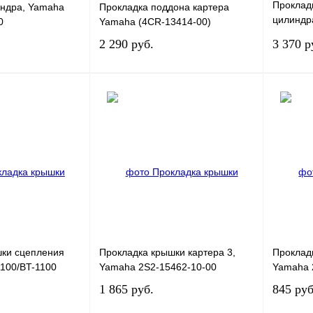
Прокладк
индра, Yamaha
Прокладка поддона картера
цилиндр
0
Yamaha (4CR-13414-00)
00-00
2 290 руб.
3 370 р
В корзину
В корзину
К сравнению
Купить в 1 клик
К сравнению
Купить в
В
В избранное
В
В избра
наличии
наличии
шки сцепления
Прокладка крышки картера 3,
Прокладк
1100/BT-1100
Yamaha 2S2-15462-10-00
Yamaha 
1 865 руб.
845 руб