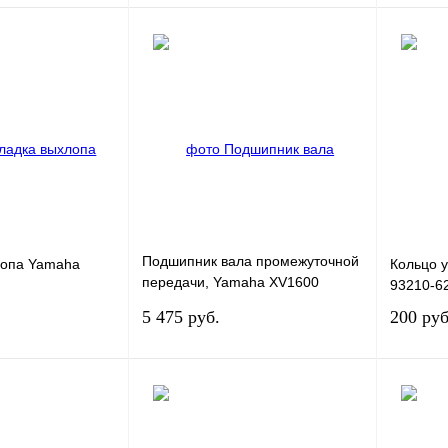
В корзину
В корзину
К сравнению
Купить в 1 клик
К сравнению
Купить в
В
В избранное
В
В избра
наличии
наличии
Подшипник вала промежуточной
лопа Yamaha
Кольцо 
передачи, Yamaha XV1600
93210-6
93306-20712-00
5 475 руб.
200 руб
В корзину
В корзину