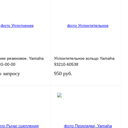
ние резиновое, Yamaha
Уплонтительное кольцо Yamaha
1G-00-00
93210-60538
о запросу
950 руб.
Запросить цену
В корзину
 1 клик
К сравнению
Купить в 1 клик
К сравнению
нное
В
В избранное
В
наличии
наличии