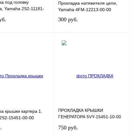
а под головку
Прокладка натяжителя цепи,
а, Yamaha 2S2-11181-
Yamaha 4FM-12213-00-00
уб.
300 руб.
В корзину
В корзину
 1 клик
К сравнению
Купить в 1 клик
К сравнению
нное
В
В избранное
В
наличии
наличии
ПРОКЛАДКА КРЫШКИ
а крышки картера 1,
ГЕНЕРАТОРА 5VY-15451-10-00
2S2-15451-00-00
YAMAHA YZF-R6, FZ6, XJ6
.
750 руб.