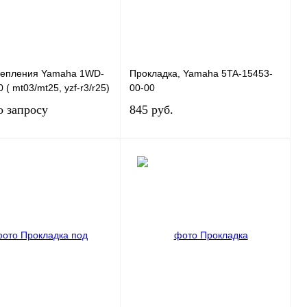
цепления Yamaha 1WD-
Прокладка, Yamaha 5TA-15453-
 ( mt03/mt25, yzf-r3/r25)
00-00
о запросу
845 руб.
Запросить цену
В корзину
 1 клик
К сравнению
Купить в 1 клик
К сравнению
нное
В
В избранное
В
наличии
наличии