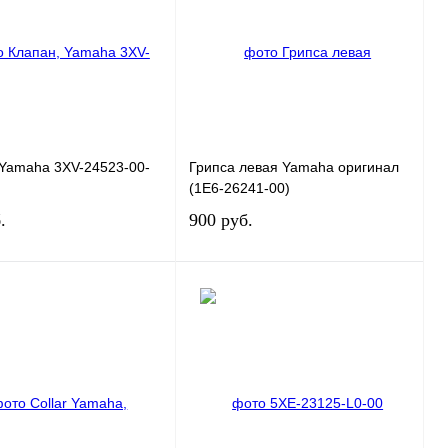
 1 клик
К сравнению
Купить в 1 клик
К сравнению
нное
В
В избранное
В
наличии
наличии
 Yamaha 3XV-24523-00-
Грипса левая Yamaha оригинал
(1E6-26241-00)
.
900 руб.
В корзину
В корзину
 1 клик
К сравнению
Купить в 1 клик
К сравнению
нное
В
В избранное
В
наличии
наличии