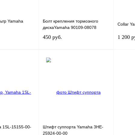
ьтр Yamaha
Болт крепления тормозного
Collar Y
дискаYamaha 90109-08078
450 руб.
1 200 р
В корзину
В корзину
К сравнению
Купить в 1 клик
К сравнению
Купить в
В
В избранное
В
В избра
наличии
наличии
 1SL-15155-00-
Штифт суппорта Yamaha 3HE-
25924-00-00