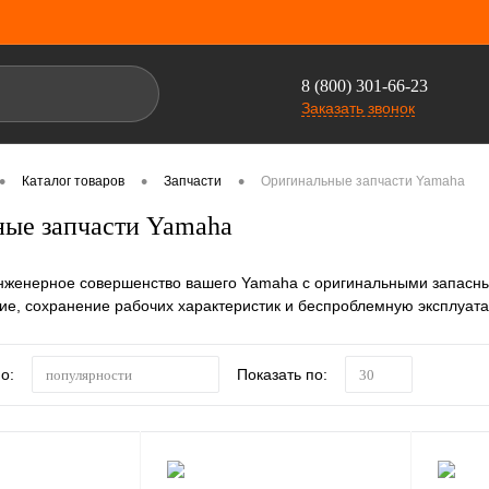
8 (800) 301-66-23
Заказать звонок
•
•
•
Каталог товаров
Запчасти
Оригинальные запчасти Yamaha
ые запчасти Yamaha
нженерное совершенство вашего Yamaha с оригинальными запасны
вие, сохранение рабочих характеристик и беспроблемную эксплуат
о:
Показать по:
популярности
30