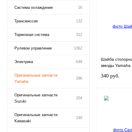
Система охлаждения
16
Трансмиссия
132
Тормозная система
312
Рулевое управление
1362
Шайба стопорн
Электрика
649
звезды Yamaha 
E7456-01)
340 руб.
Оригинальные запчасти
296
Yamaha
Оригинальные запчасти
204
Suzuki
Оригинальные запчасти
Купить в 1 клик
140
Kawasaki
В избранное