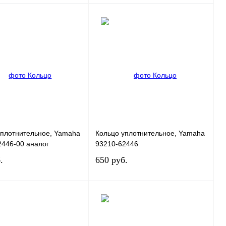
В корзину
В корзину
 1 клик
К сравнению
Купить в 1 клик
К сравнению
нное
В
В избранное
В
наличии
наличии
уплотнительное, Yamaha
Кольцо уплотнительное, Yamaha
2446-00 аналог
93210-62446
.
650 руб.
В корзину
В корзину