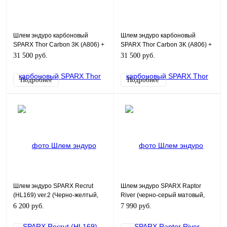
Шлем эндуро карбоновый
Шлем эндуро карбоновый
SPARX Thor Carbon 3K (A806) +
SPARX Thor Carbon 3K (A806) +
Очки SPARX Thor (черный, M)
Очки SPARX Thor (черный, L)
31 500 руб.
31 500 руб.
Подробнее
Подробнее
Шлем эндуро SPARX Recrut
Шлем эндуро SPARX Raptor
(HL169) ver.2 (Черно-желтый,
River (черно-серый матовый,
YS)
XL)
6 200 руб.
7 990 руб.