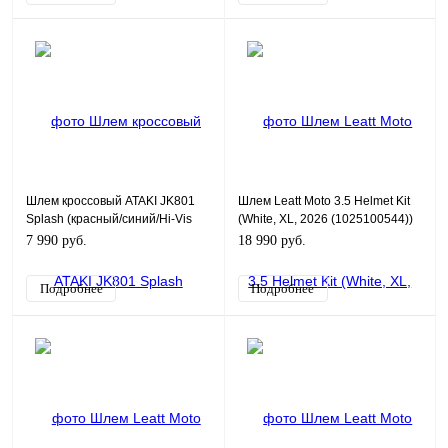
Шлем кроссовый ATAKI JK801
Шлем Leatt Moto 3.5 Helmet Kit
Splash (красный/синий/Hi-Vis
(White, XL, 2026 (1025100544))
зеленый глянцевый) L
7 990 руб.
18 990 руб.
Подробнее
Подробнее