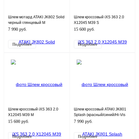
Шлем мотард ATAKI JK802 Solid
Шлем кроссовый iXS 363 2.0
черный глянцевый M
X12045 M39 S
7 990 руб.
15 600 руб.
Подробнее
Подробнее
Шлем кроссовый iXS 363 2.0
Шлем кроссовый ATAKI JK801
X12045 M39 M
Splash (красный/синий/Hi-Vis
зеленый глянцевый) M
15 600 руб.
7 990 руб.
Подробнее
Подробнее