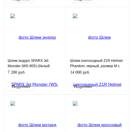
Шлем эндуро SPARX Jet
Шлем снегоходный Z1R Helmet
Monster (WS-905) (белый
Phantom, черный, размер M с
люминесцентный, YL)
визором с электро подогревом
7 200 руб.
14 000 руб.
Подробнее
Подробнее