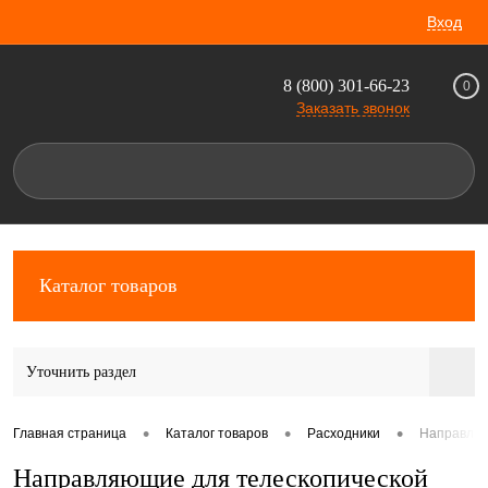
Вход
8 (800) 301-66-23
0
Заказать звонок
Каталог товаров
Уточнить раздел
•
•
•
Главная страница
Каталог товаров
Расходники
Направляю
Направляющие для телескопической