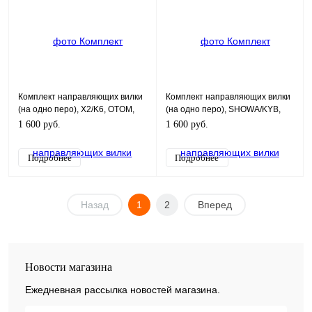
Комплект направляющих вилки
Комплект направляющих вилки
(на одно перо), X2/K6, OTOM,
(на одно перо), SHOWA/KYB,
47мм
OTOM, 47мм
1 600 руб.
1 600 руб.
Подробнее
Подробнее
Назад
1
2
Вперед
Новости магазина
Ежедневная рассылка новостей магазина.