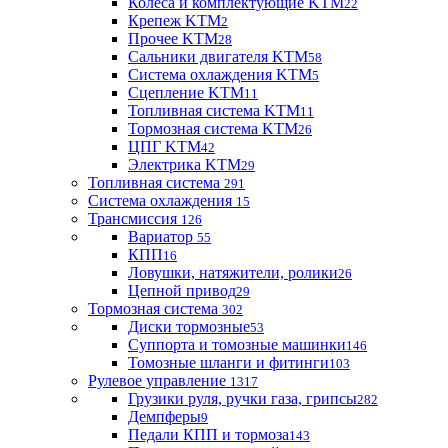
Колеса и комплектующие KTM
22
Крепеж KTM
2
Прочее KTM
28
Сальники двигателя KTM
58
Система охлаждения KTM
5
Сцепление KTM
11
Топливная система KTM
11
Тормозная система KTM
26
ЦПГ KTM
42
Электрика KTM
29
Топливная система
291
Система охлаждения
15
Трансмиссия
126
Вариатор
55
КПП
16
Ловушки, натяжители, ролики
26
Цепной привод
29
Тормозная система
302
Диски тормозные
53
Суппорта и томозные машинки
146
Томозные шланги и фитинги
103
Рулевое управление
1317
Грузики руля, ручки газа, грипсы
282
Демпферы
9
Педали КПП и тормоза
143