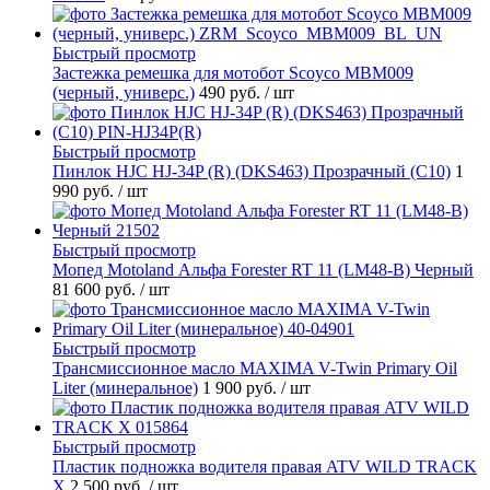
Быстрый просмотр
Застежка ремешка для мотобот Scoyco MBM009
(черный, универс.)
490 руб.
/ шт
Быстрый просмотр
Пинлок HJC HJ-34P (R) (DKS463) Прозрачный (C10)
1
990 руб.
/ шт
Быстрый просмотр
Мопед Motoland Альфа Forester RT 11 (LM48-B) Черный
81 600 руб.
/ шт
Быстрый просмотр
Трансмиссионное масло MAXIMA V-Twin Primary Oil
Liter (минеральное)
1 900 руб.
/ шт
Быстрый просмотр
Пластик подножка водителя правая ATV WILD TRACK
X
2 500 руб.
/ шт