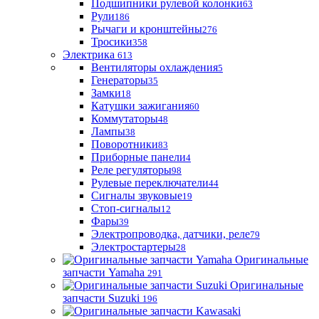
Подшипники рулевой колонки
63
Рули
186
Рычаги и кронштейны
276
Тросики
358
Электрика
613
Вентиляторы охлаждения
5
Генераторы
35
Замки
18
Катушки зажигания
60
Коммутаторы
48
Лампы
38
Поворотники
83
Приборные панели
4
Реле регуляторы
98
Рулевые переключатели
44
Сигналы звуковые
19
Стоп-сигналы
12
Фары
39
Электропроводка, датчики, реле
79
Электростартеры
28
Оригинальные
запчасти Yamaha
291
Оригинальные
запчасти Suzuki
196