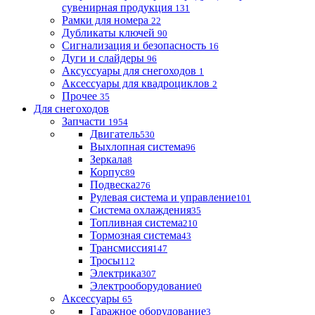
сувенирная продукция
131
Рамки для номера
22
Дубликаты ключей
90
Сигнализация и безопасность
16
Дуги и слайдеры
96
Аксуссуары для снегоходов
1
Аксессуары для квадроциклов
2
Прочее
35
Для снегоходов
Запчасти
1954
Двигатель
530
Выхлопная система
96
Зеркала
8
Корпус
89
Подвеска
276
Рулевая система и управление
101
Система охлаждения
35
Топливная система
210
Тормозная система
43
Трансмиссия
147
Тросы
112
Электрика
307
Электрооборудование
0
Аксессуары
65
Гаражное оборудование
3