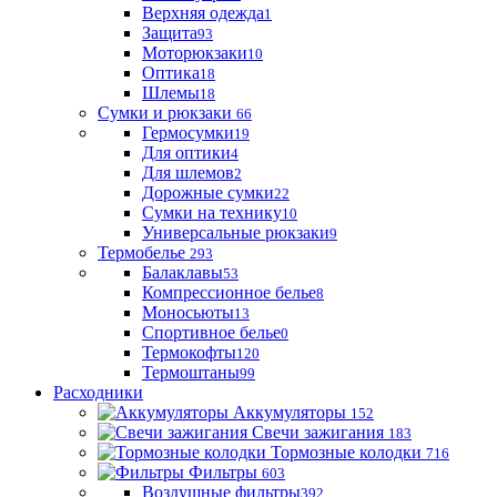
Верхняя одежда
1
Защита
93
Моторюкзаки
10
Оптика
18
Шлемы
18
Сумки и рюкзаки
66
Гермосумки
19
Для оптики
4
Для шлемов
2
Дорожные сумки
22
Сумки на технику
10
Универсальные рюкзаки
9
Термобелье
293
Балаклавы
53
Компрессионное белье
8
Моносьюты
13
Спортивное белье
0
Термокофты
120
Термоштаны
99
Расходники
Аккумуляторы
152
Свечи зажигания
183
Тормозные колодки
716
Фильтры
603
Воздушные фильтры
392