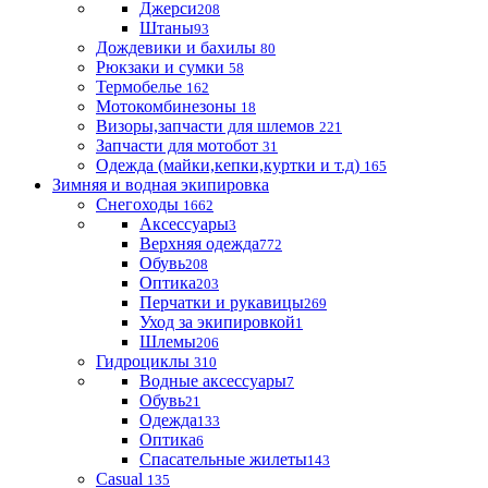
Джерси
208
Штаны
93
Дождевики и бахилы
80
Рюкзаки и сумки
58
Термобелье
162
Мотокомбинезоны
18
Визоры,запчасти для шлемов
221
Запчасти для мотобот
31
Одежда (майки,кепки,куртки и т.д)
165
Зимняя и водная экипировка
Снегоходы
1662
Аксессуары
3
Верхняя одежда
772
Обувь
208
Оптика
203
Перчатки и рукавицы
269
Уход за экипировкой
1
Шлемы
206
Гидроциклы
310
Водные аксессуары
7
Обувь
21
Одежда
133
Оптика
6
Спасательные жилеты
143
Casual
135