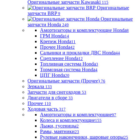
Оригинальные запчасти Kawasaki
115
Оригинальные
запчасти BRP
9
Оригинальные
запчасти Honda
249
Амортизаторы и комплектующие Honda
8
ГРМ Honda
14
Крепеж Honda
11
Прочее Honda
42
Сальники и прокладки ДВС Honda
44
Сцепление Honda
12
Топливная система Honda
3
Тормозная система Honda
4
ЦПГ Honda
20
Оригинальные запчасти (Прочее)
76
Зеркала
133
Запчасти для снегоходов
53
Двигатели в сборе
33
Прочее
110
Ходовая часть
317
Амортизаторы и комплектующие
97
Колеса и комплектующие
155
Лыжи, гусеницы
2
Рамы, маятники
23
Рулевые наконечники, шаровые опоры
25