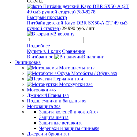
Секунд
Быстрый просмотр
Питбайк детский Kayo DBR SX50-A (2T 49 см3
ручной стартер)
29 990 руб.
/ шт
В корзину
Подробнее
Купить в 1 клик
Сравнение
В избранное
В наличии
Экипировка
Мотошлемы
1617
Мотоботы / Обувь
535
Перчатки
1014
Мотокуртки
386
Мотоочки
445
Джинсы/Штаны
185
Подшлемники и банданы
95
Мотозащита
308
Защита коленей и локтей
167
Защита шеи
15
Защитные вставки
30
Черепахи и защиты спины
96
Джерси и брюки
301