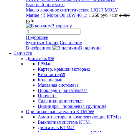
Быстрый просмотр
Масло лодочное синтетическое LIQUI MOLY
Marine 4T Motor Oil 10W-40 1л
1 260 руб.
/ шт
1 400
руб.
В корзину
Подробнее
Купить в 1 клик
Сравнение
В избранное
В наличии
Запчасти
Двигатель
526
ГРМ
46
Картер, крышки мотора
42
Кикстартер
35
Коленвалы
6
Масляная система
11
Прокладки двигателя
242
Прочее
13
Сальники двигателя
27
Цилиндро - поршневая группа
104
Оригинальные запчасти KTM
366
Амортизаторы и комплектующие KTM
32
Выхлопная система KTM
5
Двигатель KTM
48