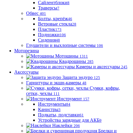
Сайлентблоки
8
Траверсы
7
Обвес
401
Болты, крепёж
46
Ветровые стекла
28
Пластик
173
Подножки
106
Сидения
48
Глушители и выхлопные системы
106
Моторезина
Мотошины
1311
Квадрошины
285
Камеры и аксессуары
245
Аксессуары
Защита эндуро
125
Гарнитуры и экшн-камеры
48
Сумки, кофры,
сетки, чехлы
111
Инструмент
157
Инструменты
84
Канистры
3
Подкаты, подставки
61
Устройства зарядные для АКБ
9
Наклейки
206
Брелки и