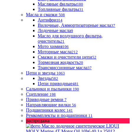
Масляные фильтры
180
Топливные фильтры
31
Масла и смазки
508
Антифриз
14
Вилочные, Аммортизаторные масла
37
Лодочные масла
9
Масло для воздушного фильтра,
очиститель
21
Мото химия
106
Моторные масла
212
Смазки и очистители цепи
52
Тормозная жидкость
20
Трансмиссионные масла
37
Цепи и звезды
1063
Звезды
582
Цепи приводные
481
Сальники и пыльники
190
Сцепление
198
Приводные ремни
7
Направляющие вилки
56
Подшипники колес
141
Ремкомплекты и подшипники
11
распродажа