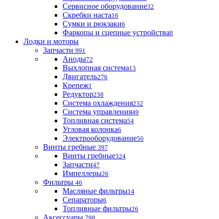
Сервисное оборудование
32
Скребки наста
16
Сумки и рюкзаки
6
Фаркопы и сцепные устройства
8
Лодки и моторы
Запчасти
991
Аноды
72
Выхлопная система
13
Двигатель
276
Крепеж
1
Редуктор
238
Система охлаждения
232
Система управления
49
Топливная система
54
Угловая колонка
6
Электрооборудование
50
Винты гребные
397
Винты гребные
324
Запчасти
47
Импеллеры
26
Фильтры
46
Масляные фильтры
14
Сепараторы
6
Топливные фильтры
26
Аксессуары
798