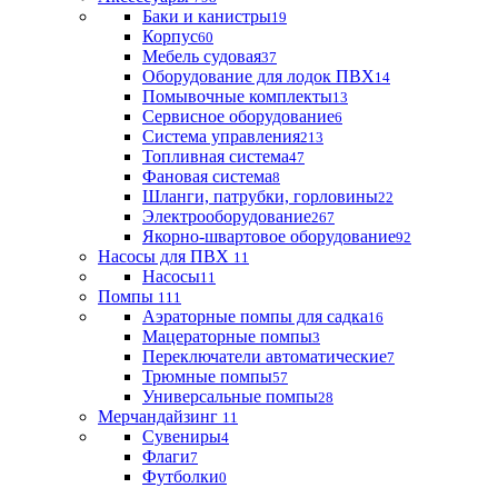
Баки и канистры
19
Корпус
60
Мебель судовая
37
Оборудование для лодок ПВХ
14
Помывочные комплекты
13
Сервисное оборудование
6
Система управления
213
Топливная система
47
Фановая система
8
Шланги, патрубки, горловины
22
Электрооборудование
267
Якорно-швартовое оборудование
92
Насосы для ПВХ
11
Насосы
11
Помпы
111
Аэраторные помпы для садка
16
Мацераторные помпы
3
Переключатели автоматические
7
Трюмные помпы
57
Универсальные помпы
28
Мерчандайзинг
11
Сувениры
4
Флаги
7
Футболки
0