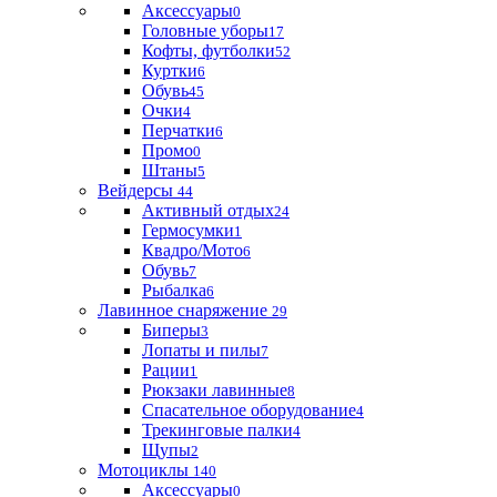
Аксессуары
0
Головные уборы
17
Кофты, футболки
52
Куртки
6
Обувь
45
Очки
4
Перчатки
6
Промо
0
Штаны
5
Вейдерсы
44
Активный отдых
24
Гермосумки
1
Квадро/Мото
6
Обувь
7
Рыбалка
6
Лавинное снаряжение
29
Биперы
3
Лопаты и пилы
7
Рации
1
Рюкзаки лавинные
8
Спасательное оборудование
4
Трекинговые палки
4
Щупы
2
Мотоциклы
140
Аксессуары
0