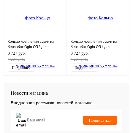
Кольцо крепления сумки на
Кольцо крепления сумки на
бензобак Ogio OR2 для
бензобак Ogio OR1 для
Triumph/Aprilia/MV Agusta Black
BMW/Ducati/KTM Black
3 727 руб.
3 727 руб.
4 284 руб.
4 284 руб.
Подробнее
Подробнее
Новости магазина
Ежедневная рассылка новостей магазина.
Подписаться