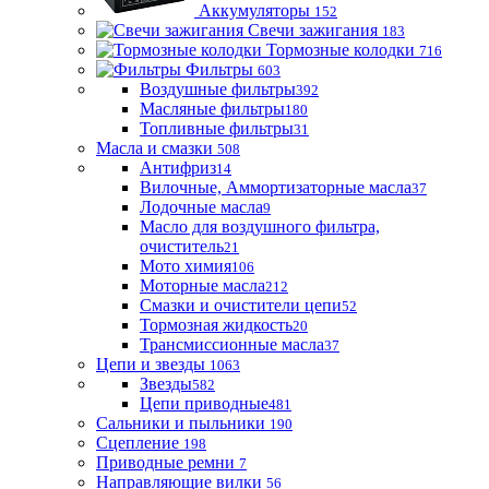
Аккумуляторы
152
Свечи зажигания
183
Тормозные колодки
716
Фильтры
603
Воздушные фильтры
392
Масляные фильтры
180
Топливные фильтры
31
Масла и смазки
508
Антифриз
14
Вилочные, Аммортизаторные масла
37
Лодочные масла
9
Масло для воздушного фильтра,
очиститель
21
Мото химия
106
Моторные масла
212
Смазки и очистители цепи
52
Тормозная жидкость
20
Трансмиссионные масла
37
Цепи и звезды
1063
Звезды
582
Цепи приводные
481
Сальники и пыльники
190
Сцепление
198
Приводные ремни
7
Направляющие вилки
56