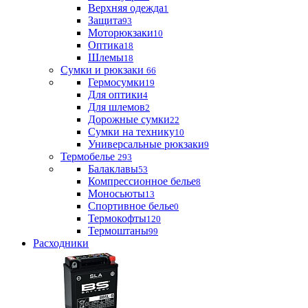
Верхняя одежда
1
Защита
93
Моторюкзаки
10
Оптика
18
Шлемы
18
Сумки и рюкзаки
66
Гермосумки
19
Для оптики
4
Для шлемов
2
Дорожные сумки
22
Сумки на технику
10
Универсальные рюкзаки
9
Термобелье
293
Балаклавы
53
Компрессионное белье
8
Моносьюты
13
Спортивное белье
0
Термокофты
120
Термоштаны
99
Расходники