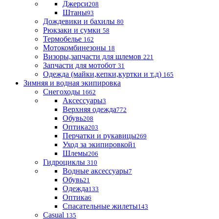
Джерси
208
Штаны
93
Дождевики и бахилы
80
Рюкзаки и сумки
58
Термобелье
162
Мотокомбинезоны
18
Визоры,запчасти для шлемов
221
Запчасти для мотобот
31
Одежда (майки,кепки,куртки и т.д)
165
Зимняя и водная экипировка
Снегоходы
1662
Аксессуары
3
Верхняя одежда
772
Обувь
208
Оптика
203
Перчатки и рукавицы
269
Уход за экипировкой
1
Шлемы
206
Гидроциклы
310
Водные аксессуары
7
Обувь
21
Одежда
133
Оптика
6
Спасательные жилеты
143
Casual
135