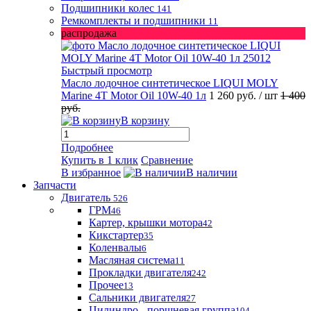
Подшипники колес
141
Ремкомплекты и подшипники
11
распродажа
Быстрый просмотр
Масло лодочное синтетическое LIQUI MOLY
Marine 4T Motor Oil 10W-40 1л
1 260 руб.
/ шт
1 400
руб.
В корзину
Подробнее
Купить в 1 клик
Сравнение
В избранное
В наличии
Запчасти
Двигатель
526
ГРМ
46
Картер, крышки мотора
42
Кикстартер
35
Коленвалы
6
Масляная система
11
Прокладки двигателя
242
Прочее
13
Сальники двигателя
27
Цилиндро - поршневая группа
104