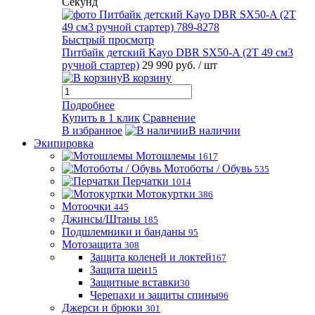
Секунд
Быстрый просмотр
Питбайк детский Kayo DBR SX50-A (2T 49 см3
ручной стартер)
29 990 руб.
/ шт
В корзину
Подробнее
Купить в 1 клик
Сравнение
В избранное
В наличии
Экипировка
Мотошлемы
1617
Мотоботы / Обувь
535
Перчатки
1014
Мотокуртки
386
Мотоочки
445
Джинсы/Штаны
185
Подшлемники и банданы
95
Мотозащита
308
Защита коленей и локтей
167
Защита шеи
15
Защитные вставки
30
Черепахи и защиты спины
96
Джерси и брюки
301