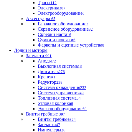
Тросы
112
Электрика
307
Электрооборудование
0
Аксессуары
65
Гаражное оборудование
3
Сервисное оборудование
32
Скребки наста
16
Сумки и рюкзаки
6
Фаркопы и сцепные устройства
8
Лодки и моторы
Запчасти
991
Аноды
72
Выхлопная система
13
Двигатель
276
Крепеж
1
Редуктор
238
Система охлаждения
232
Система управления
49
Топливная система
54
Угловая колонка
6
Электрооборудование
50
Винты гребные
397
Винты гребные
324
Запчасти
47
Импеллеры
26