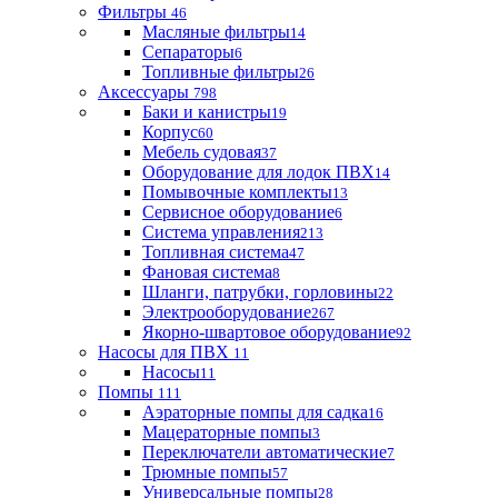
Фильтры
46
Масляные фильтры
14
Сепараторы
6
Топливные фильтры
26
Аксессуары
798
Баки и канистры
19
Корпус
60
Мебель судовая
37
Оборудование для лодок ПВХ
14
Помывочные комплекты
13
Сервисное оборудование
6
Система управления
213
Топливная система
47
Фановая система
8
Шланги, патрубки, горловины
22
Электрооборудование
267
Якорно-швартовое оборудование
92
Насосы для ПВХ
11
Насосы
11
Помпы
111
Аэраторные помпы для садка
16
Мацераторные помпы
3
Переключатели автоматические
7
Трюмные помпы
57
Универсальные помпы
28