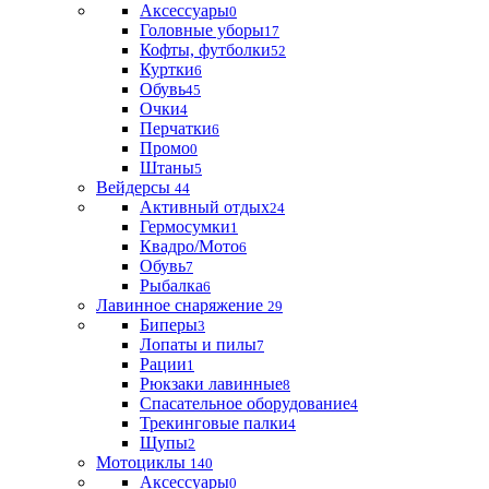
Аксессуары
0
Головные уборы
17
Кофты, футболки
52
Куртки
6
Обувь
45
Очки
4
Перчатки
6
Промо
0
Штаны
5
Вейдерсы
44
Активный отдых
24
Гермосумки
1
Квадро/Мото
6
Обувь
7
Рыбалка
6
Лавинное снаряжение
29
Биперы
3
Лопаты и пилы
7
Рации
1
Рюкзаки лавинные
8
Спасательное оборудование
4
Трекинговые палки
4
Щупы
2
Мотоциклы
140
Аксессуары
0