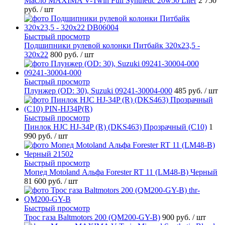
Масло MAXIMA V-Twin Full Synthetic 20w50 Liter
2 750
руб.
/ шт
Быстрый просмотр
Подшипники рулевой колонки Питбайк 320x23,5 -
320x22
800 руб.
/ шт
Быстрый просмотр
Плунжер (OD: 30), Suzuki 09241-30004-000
485 руб.
/ шт
Быстрый просмотр
Пинлок HJC HJ-34P (R) (DKS463) Прозрачный (C10)
1
990 руб.
/ шт
Быстрый просмотр
Мопед Motoland Альфа Forester RT 11 (LM48-B) Черный
81 600 руб.
/ шт
Быстрый просмотр
Трос газа Baltmotors 200 (QM200-GY-B)
900 руб.
/ шт