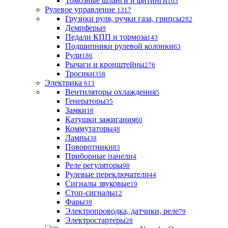
Томозные шланги и фитинги
103
Рулевое управление
1317
Грузики руля, ручки газа, грипсы
282
Демпферы
9
Педали КПП и тормоза
143
Подшипники рулевой колонки
63
Рули
186
Рычаги и кронштейны
276
Тросики
358
Электрика
613
Вентиляторы охлаждения
5
Генераторы
35
Замки
18
Катушки зажигания
60
Коммутаторы
48
Лампы
38
Поворотники
83
Приборные панели
4
Реле регуляторы
98
Рулевые переключатели
44
Сигналы звуковые
19
Стоп-сигналы
12
Фары
39
Электропроводка, датчики, реле
79
Электростартеры
28