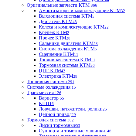
Оригинальные запчасти KTM
366
Амортизаторы и комплектующие KTM
32
Выхлопная система KTM
5
Двигатель KTM
48
Колеса и комплектующие KTM
22
Крепеж KTM
2
Прочее KTM
28
Сальники двигателя KTM
58
Система охлаждения KTM
5
Сцепление KTM
11
Топливная система KTM
11
Тормозная система KTM
26
ЦПГ KTM
42
Электрика KTM
29
Топливная система
291
Система охлаждения
15
Трансмиссия
126
Вариатор
55
КПП
16
Ловушки, натяжители, ролики
26
Цепной привод
29
Тормозная система
302
Диски тормозные
53
Суппорта и томозные машинки
146