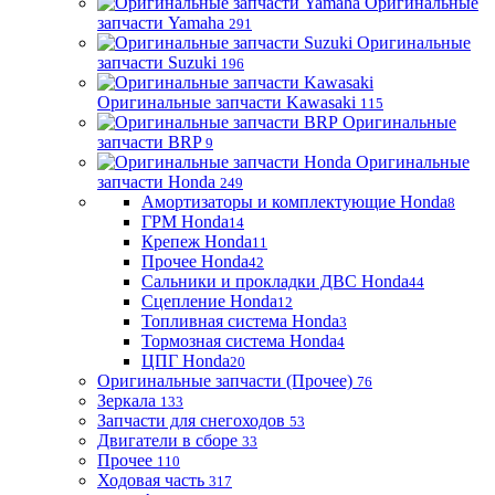
Оригинальные
запчасти Yamaha
291
Оригинальные
запчасти Suzuki
196
Оригинальные запчасти Kawasaki
115
Оригинальные
запчасти BRP
9
Оригинальные
запчасти Honda
249
Амортизаторы и комплектующие Honda
8
ГРМ Honda
14
Крепеж Honda
11
Прочее Honda
42
Сальники и прокладки ДВС Honda
44
Сцепление Honda
12
Топливная система Honda
3
Тормозная система Honda
4
ЦПГ Honda
20
Оригинальные запчасти (Прочее)
76
Зеркала
133
Запчасти для снегоходов
53
Двигатели в сборе
33
Прочее
110
Ходовая часть
317