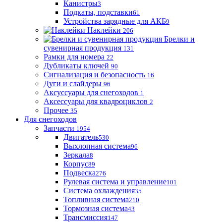
Канистры
3
Подкаты, подставки
61
Устройства зарядные для АКБ
9
Наклейки
206
Брелки и
сувенирная продукция
131
Рамки для номера
22
Дубликаты ключей
90
Сигнализация и безопасность
16
Дуги и слайдеры
96
Аксуссуары для снегоходов
1
Аксессуары для квадроциклов
2
Прочее
35
Для снегоходов
Запчасти
1954
Двигатель
530
Выхлопная система
96
Зеркала
8
Корпус
89
Подвеска
276
Рулевая система и управление
101
Система охлаждения
35
Топливная система
210
Тормозная система
43
Трансмиссия
147