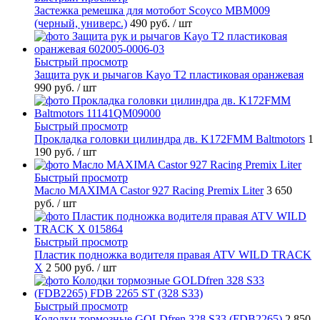
Застежка ремешка для мотобот Scoyco MBM009
(черный, универс.)
490 руб.
/ шт
Быстрый просмотр
Защита рук и рычагов Kayo T2 пластиковая оранжевая
990 руб.
/ шт
Быстрый просмотр
Прокладка головки цилиндра дв. K172FMM Baltmotors
1
190 руб.
/ шт
Быстрый просмотр
Масло MAXIMA Castor 927 Racing Premix Liter
3 650
руб.
/ шт
Быстрый просмотр
Пластик подножка водителя правая ATV WILD TRACK
X
2 500 руб.
/ шт
Быстрый просмотр
Колодки тормозные GOLDfren 328 S33 (FDB2265)
2 850