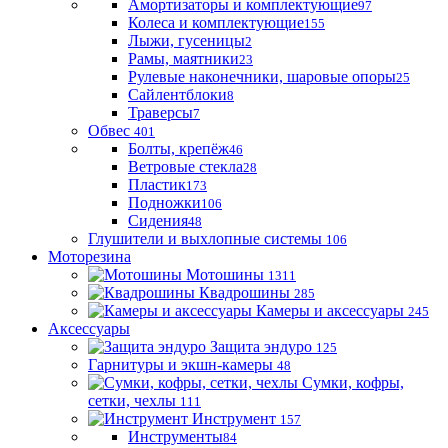
Амортизаторы и комплектующие
97
Колеса и комплектующие
155
Лыжи, гусеницы
2
Рамы, маятники
23
Рулевые наконечники, шаровые опоры
25
Сайлентблоки
8
Траверсы
7
Обвес
401
Болты, крепёж
46
Ветровые стекла
28
Пластик
173
Подножки
106
Сидения
48
Глушители и выхлопные системы
106
Моторезина
Мотошины
1311
Квадрошины
285
Камеры и аксессуары
245
Аксессуары
Защита эндуро
125
Гарнитуры и экшн-камеры
48
Сумки, кофры,
сетки, чехлы
111
Инструмент
157
Инструменты
84