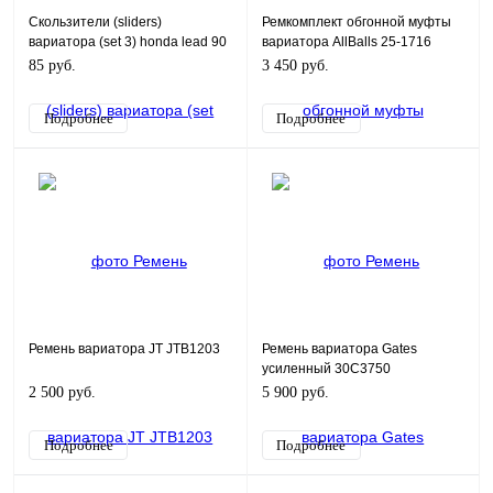
Скользители (sliders)
Ремкомплект обгонной муфты
вариатора (set 3) honda lead 90
вариатора AllBalls 25-1716
(L9H)
85 руб.
3 450 руб.
Подробнее
Подробнее
Ремень вариатора JT JTB1203
Ремень вариатора Gates
усиленный 30C3750
2 500 руб.
5 900 руб.
Подробнее
Подробнее