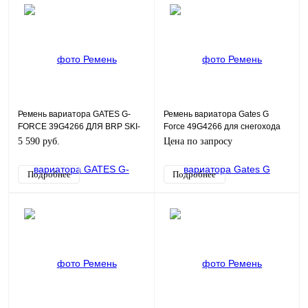
Ремень вариатора GATES G-
Ремень вариатора Gates G
FORCE 39G4266 ДЛЯ BRP SKI-
Force 49G4266 для снегохода
DOO
(9827-01031)
5 590 руб.
Цена по запросу
Подробнее
Подробнее