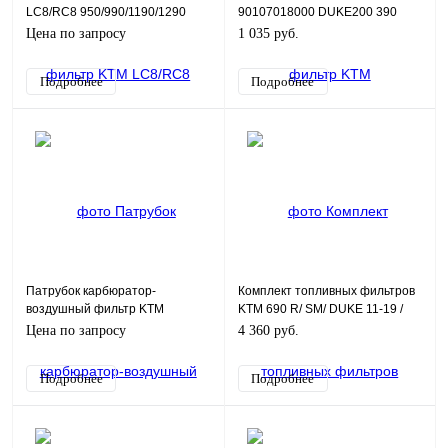
LC8/RC8 950/990/1190/1290
90107018000 DUKE200 390
61007090200
Цена по запросу
1 035 руб.
Подробнее
Подробнее
Патрубок карбюратор-
Комплект топливных фильтров
воздушный фильтр KTM
KTM 690 R/ SM/ DUKE 11-19 /
SX65/98-08
EXC-F SX-F XC-F SMC XC-W
Цена по запросу
4 360 руб.
250 350 450
Подробнее
Подробнее