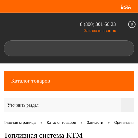
Вход
8 (800) 301-66-23
0
Заказать звонок
Каталог товаров
Уточнить раздел
•
•
•
Главная страница
Каталог товаров
Запчасти
Оригинальны
Топливная система KTM