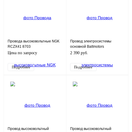
Провода высоковольтные NGK
Провод электросистемы
RCZX41 8703
основной Baltmotors
enduro/motard 200
Цена по запросу
2 390 руб.
Подробнее
Подробнее
Провод высоковольтный
Провод высоковольтный