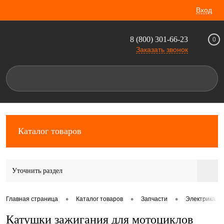
Вход
8 (800) 301-66-23
0
Заказать звонок
Каталог товаров
Уточнить раздел
•
•
•
Главная страница
Каталог товаров
Запчасти
Электрика дл
Катушки зажигания для мотоциклов