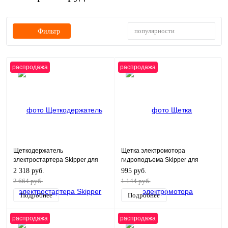
популярности
Фильтр
распродажа
распродажа
Щеткодержатель
Щетка электромотора
электростартера Skipper для
гидроподъема Skipper для
Yamaha 40
Yamaha 100-250, F100-F275
2 318 руб.
995 руб.
2 664 руб.
1 144 руб.
Подробнее
Подробнее
распродажа
распродажа