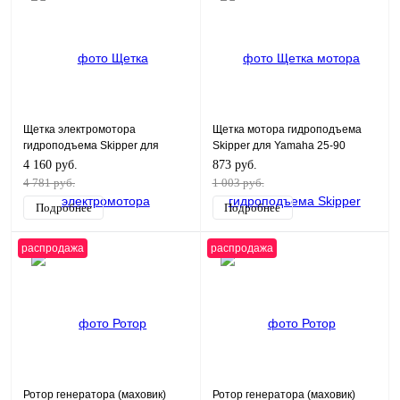
Щетка электромотора
Щетка мотора гидроподъема
гидроподъема Skipper для
Skipper для Yamaha 25-90
Yamaha 100-250, F100-F275
4 160 руб.
873 руб.
4 781 руб.
1 003 руб.
Подробнее
Подробнее
распродажа
распродажа
Ротор генератора (маховик)
Ротор генератора (маховик)