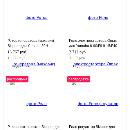
Ротор генератора (маховик)
Реле электростартера Omax
Skipper для Yamaha 30H
для Yamaha 6-90/F9.9-15/F40-
F60
16 767 руб.
2 712 руб.
19 272 руб.
3 117 руб.
Подробнее
Подробнее
распродажа
распродажа
Реле электрическое Skipper для
Реле регулятор Skipper для