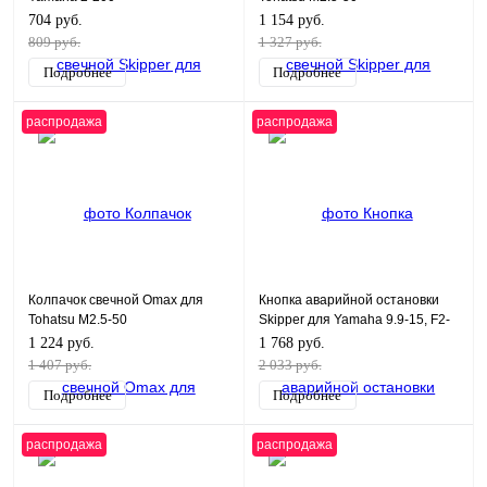
704 руб.
1 154 руб.
809 руб.
1 327 руб.
Подробнее
Подробнее
распродажа
распродажа
Колпачок свечной Omax для
Кнопка аварийной остановки
Tohatsu M2.5-50
Skipper для Yamaha 9.9-15, F2-
2.5, F6-25
1 224 руб.
1 768 руб.
1 407 руб.
2 033 руб.
Подробнее
Подробнее
распродажа
распродажа