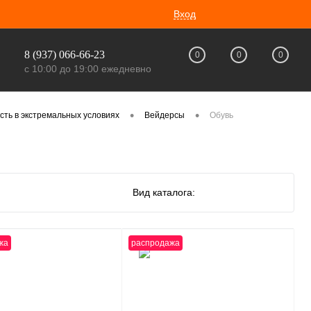
Вход
8 (937) 066-66-23
0
0
0
с 10:00 до 19:00 ежедневно
•
•
сть в экстремальных условиях
Вейдерсы
Обувь
Вид каталога:
жа
распродажа