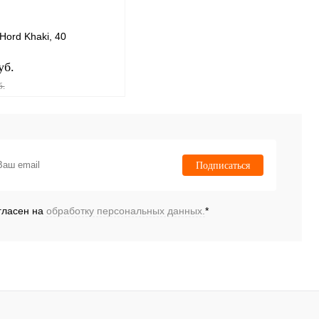
Hord Khaki, 40
уб.
б.
В корзину
ь в 1 клик
К сравнению
Подписаться
нное
В
наличии
гласен на
обработку персональных данных.
*