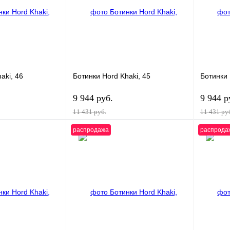
aki, 46
Ботинки Hord Khaki, 45
Ботинки 
9 944 руб.
9 944 р
11 431 руб.
11 431 ру
распродажа
распрода
В корзину
В корзину
лик
К сравнению
Купить в 1 клик
К сравнению
Купит
В
В избранное
В
В избра
наличии
наличии