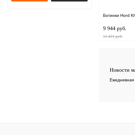
Ботинки Hord Kh
9 944 руб.
11 431 руб.
Новости м
Купить в 1 к
В избранное
Ежедневная 