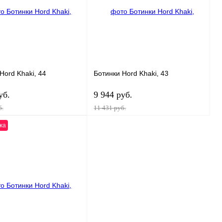
Hord Khaki, 44
Ботинки Hord Khaki, 43
уб.
9 944 руб.
б.
11 431 руб.
жа
В корзину
В корзину
ь в 1 клик
К сравнению
Купить в 1 клик
К сравнению
нное
В
В избранное
В
наличии
наличии