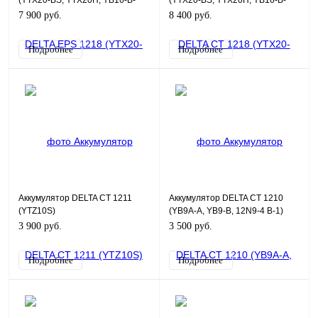
(YTX20-BS, YTX20H, YB16-B-
(YTX20-BS, YTX20H, YB16-B-
CX, YB16-B, YB18-A)
CX, YB16-B, YB18-A)
7 900 руб.
8 400 руб.
Подробнее
Подробнее
Аккумулятор DELTA CT 1211
Аккумулятор DELTA CT 1210
(YTZ10S)
(YB9A-A, YB9-B, 12N9-4 B-1)
3 900 руб.
3 500 руб.
Подробнее
Подробнее