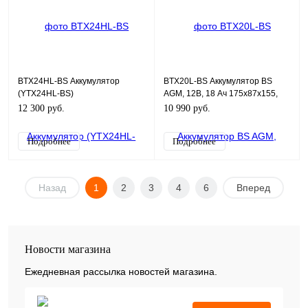
BTX24HL-BS Аккумулятор
BTX20L-BS Аккумулятор BS
(YTX24HL-BS)
AGM, 12В, 18 Ач 175x87x155,
обратная ( -/+ ), (YTX20L-BS)
12 300 руб.
10 990 руб.
Подробнее
Подробнее
Назад
1
2
3
4
6
Вперед
Новости магазина
Ежедневная рассылка новостей магазина.