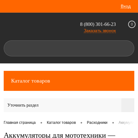
Вход
8 (800) 301-66-23
0
Заказать звонок
Каталог товаров
Уточнить раздел
•
•
•
Главная страница
Каталог товаров
Расходники
Аккумулят
Аккумуляторы для мототехники —