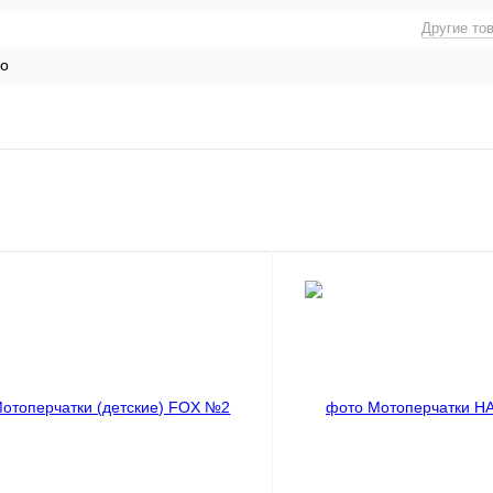
Другие то
ро