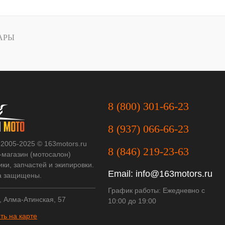
АРЫ
8 (800) 301-66-23
8 (937) 066-66-23
 2005-2025 © 163motors.ru
8 (846) 219-23-63
-магазин (мотосалон)
ки, запчастей и экипировки.
Email:
info@163motors.ru
а защищены.
График работы: Ежедневно с
, Алма-Атинская, 57
10:00 до 19:00
ть на карте