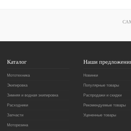
Купить в 1 клик
К сравнению
Купить в 1 к
В избранное
В
В избранное
СА
наличии
Каталог
Наши предложени
Мототехника
Новинки
Экипировка
Популярные товары
Зимняя и водная экипировка
Распродажи и скидки
Расходники
Рекомендуемые товары
Запчасти
Уцененные товары
Моторезина