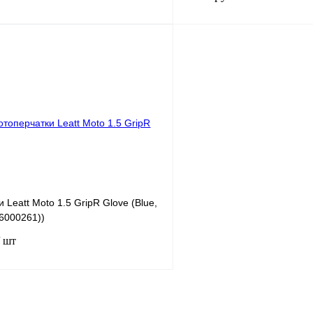
В корзину
лик
К сравнению
Купить в 1 клик
В
В избранное
наличии
н
 Leatt Moto 1.5 GripR Glove (Blue,
6000261))
/ шт
В корзину