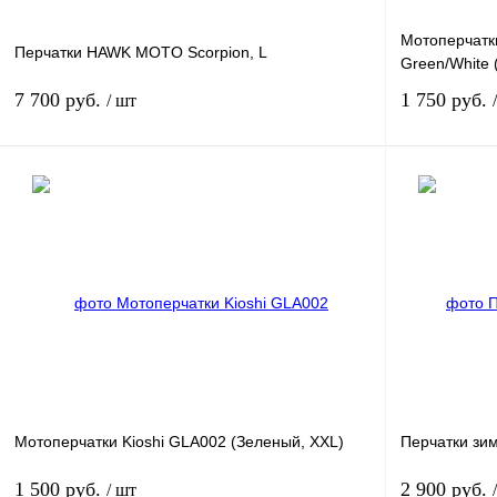
Мотоперчатк
Перчатки HAWK MOTO Scorpion, L
Green/White 
7 700 руб.
1 750 руб.
/ шт
В корзину
Купить в 1 клик
К сравнению
Купить в 1 к
В избранное
В
В избранное
наличии
Мотоперчатки Kioshi GLA002 (Зеленый, XXL)
Перчатки зим
1 500 руб.
2 900 руб.
/ шт