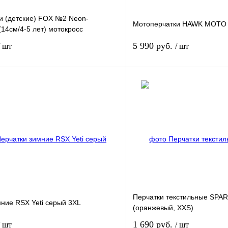
и (детские) FOX №2 Neon-
Мотоперчатки HAWK MOTO 
(14см/4-5 лет) мотокросс
5 990 руб.
/ шт
/ шт
В корзину
лик
К сравнению
Купить в 1 клик
В
В избранное
наличии
н
Перчатки текстильные SPA
ние RSX Yeti серый 3XL
(оранжевый, XXS)
1 690 руб.
/ шт
/ шт