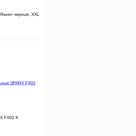
Raven черные, XXL
В корзину
К сравнению
В
аличии
RX FX02 K