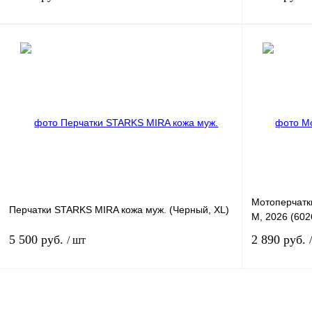
В корзину
Купить в 1 клик
К сравнению
Купить в 1 к
В избранное
В
В избранное
наличии
Мотоперчатки
Перчатки STARKS MIRA кожа муж. (Черный, XL)
M, 2026 (602
5 500 руб.
2 890 руб.
/ шт
В корзину